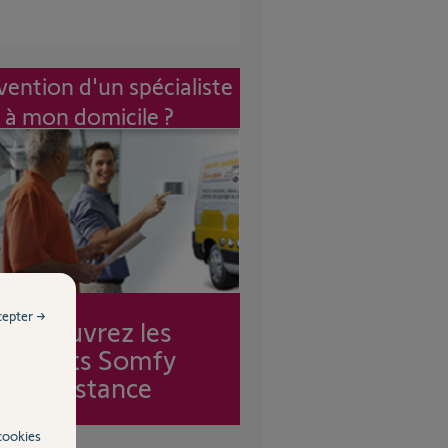
vention d'un spécialiste
à mon domicile ?
cepter →
Découvrez les
forfaits Somfy
Assistance
cookies