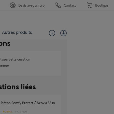
Devis avec un pro
Contact
Boutique
Autres produits
ons
tager cette question
primer
tions liées
PORTAIL
il y a 5 jours
s