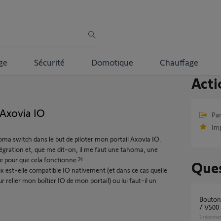
ge
Sécurité
Domotique
Chauffage
Acti
 Axovia IO
Par
Im
oma switch dans le but de piloter mon portail Axovia IO.
ntégration et, que me dit-on, il me faut une tahoma, une
 pour que cela fonctionne ?!
Ques
ox est-elle compatible IO nativement (et dans ce cas quelle
r relier mon boîtier IO de mon portail) ou lui faut-il un
Bouton Piéton Somfy Protect / Axovia 3S io
/ V500
2
réponse