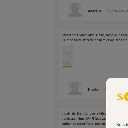
André N.
il y a environ 5 
Merci pour votre aide. Hélas, lorsque je chois
La procédure s'arrête ensuite et me propose 
Nicolas
il y a environ 5 an
J'oubliais, bien sûr que le téléphone que j'ut
reliés au même Wi-Fi (puissance du signal e
boîtier de contrôle du portail.
Nous (