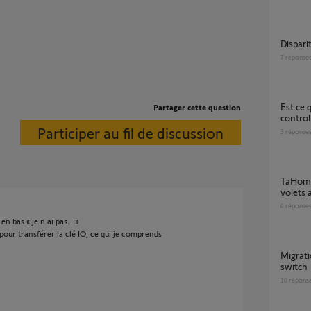
Dispar
7
réponse
Est ce que l'état de la lumière pilotée par la
Partager cette question
control
Participer au fil de discussion
3
réponse
TaHoma Switch – états erronés de tous les
volets 
4
réponse
en bas « je n ai pas… »
pour transférer la clé IO, ce qui je comprends
Migration de tahoma mini vers tahoma
switch
10
répons