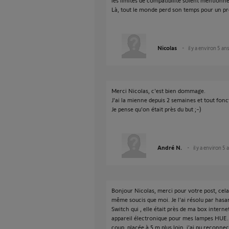
les limites de compatibilité soient mentionn
Là, tout le monde perd son temps pour un pro
Nicolas
il y a environ 5 an
Merci Nicolas, c'est bien dommage.
J'ai la mienne depuis 2 semaines et tout fo
Je pense qu'on était près du but ;-)
André N.
il y a environ 5 
Bonjour Nicolas, merci pour votre post, cela
même soucis que moi. Je l'ai résolu par hasar
Switch qui , elle était près de ma box intern
appareil électronique pour mes lampes HUE. Je
coup, placée à 5 m plus loin, j'ai pu reconn