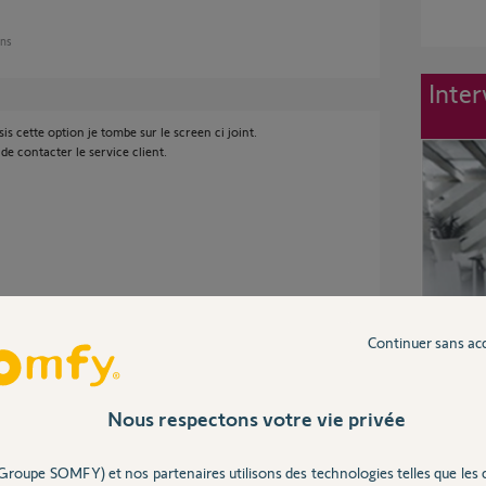
ans
Inter
is cette option je tombe sur le screen ci joint.
de contacter le service client.
s
Continuer sans ac
Nous respectons votre vie privée
ilise pour la config est proche de ma box, tous 2
nviron 66%), et la box tahoma est à 3m du
Groupe SOMFY) et nos partenaires utilisons des technologies telles que les 