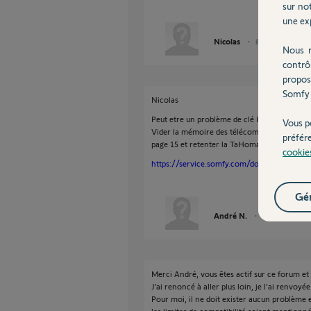
sur not
une exp
Nicolas
il y a environ 5 an
Nous r
contrô
propos
Somfy 
Nicolas
Peut etre un problème de clé IO.
Vous p
Vider la mémoire des télécommandes comm
préfér
page 15 et retenter la TaHoma.
cookie
https://service.somfy.com/downloads/fr_v5
Gér
André N.
il y a environ 5 
Merci André, vous êtes actif sur ce forum et
J'ai renoncé à aller plus loin, je l'ai renvoyée
Pour moi, il ne doit exister aucun problème