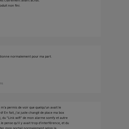
ées clairement avant achat.
duit non fini.
s
nctionne normalement pour ma part.
ans
 m'a permis de voir que quelqu'un avait le
d! En fait, j'ai juste changé de place ma box
et, du "Link wifi" de mon alarme somfy et autre
 pense qu'il y avait trop d'interférence, et du
ecter mon portail normalement selon la