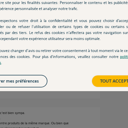
re site pour les finalités suivantes: Personnaliser le contenu et les publicités
érience personnalisée et analyser notre trafic.
s
espectons votre droit à la confidentialité et vous pouvez choisir d’accep
ler ou de refuser l'utilisation de certains types de cookies ou certains s
és par des tiers. Le refus des cookies n’affectera pas votre navigation sur 
cependant votre expérience utilisateur sera moins optimale.
ouvez changer d'avis ou retirer votre consentement à tout moment via le ce
e en page 19, reprogrammer les comme en
ences des cookies. Pour plus d’informations, veuillez consulter notre
poli
s
.
/cbx3s_io_instal...
er mes préférences
TOUT ACCEP
ans
 c'est bien sympa.
.
 entre produits de la même marque. Ou bien que