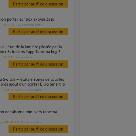
Participer au fil de discussion
ition portail sur box axovia 3s io
PORTAIL
il y a environ 2 mois
s
Participer au fil de discussion
box 3s io dans l'app Tahoma bug ?
PORTAIL
il y a 3 mois
s
Participer au fil de discussion
après ajout d’un portail Elixo Smart io
DOMOTIQUE
il y a 19 jours
s
Participer au fil de discussion
DOMOTIQUE
il y a 6 jours
es
Participer au fil de discussion