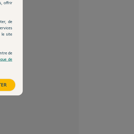
, offrir
ter, de
ervices
le site
ntre de
tique de
TER