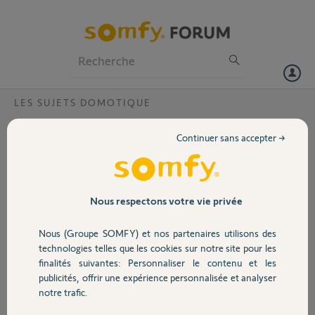
Particuliers
Professionnels
Forum
LES SUJETS DOMOTIQUE
Volet
Home Advanced integral
Continuer sans accepter →
Bonjour à tous ,
Portail
J'ai une ancienne alarme Protexiom avec GSM ( carte sim ) . Et je me
renseigne sur la Home Advanced Integral.
Dans le link GSM est il possible d'inclure une carte sim d'un opérateur
Garage
Nous respectons votre vie privée
quelconque afin de recevoir des sms ( alertes ) et surtout d'en
envoyer si pas de connexion 4G afin d'activer ou couper l'alarme à
Nous (Groupe SOMFY) et nos partenaires utilisons des
distance?
Sécurité
technologies telles que les cookies sur notre site pour les
finalités suivantes: Personnaliser le contenu et les
Merci à vous pour votre aide. Cordialement
publicités, offrir une expérience personnalisée et analyser
Domotique
notre trafic.
fred S.
il y a environ 5 ans