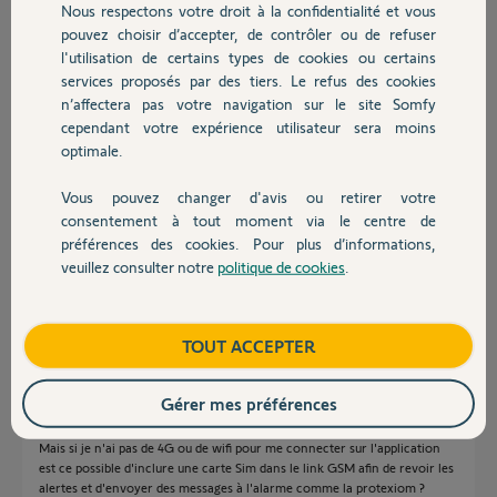
Nous respectons votre droit à la confidentialité et vous
Chauffage
Participer au fil de discussion
pouvez choisir d’accepter, de contrôler ou de refuser
l'utilisation de certains types de cookies ou certains
services proposés par des tiers. Le refus des cookies
Autres produits
n’affectera pas votre navigation sur le site Somfy
Réponses
cependant votre expérience utilisateur sera moins
optimale.
Bonjour Fred
Vous pouvez changer d'avis ou retirer votre
Devis avec un pro
L'alarme Home Advanced, se pilote de n'importe ou grâce à l'application
consentement à tout moment via le centre de
installée sur un portable.
préférences des cookies. Pour plus d’informations,
veuillez consulter notre
politique de cookies
.
Bonne journée !
Contact
Jean-Luc B.
il y a environ 5 ans
Boutique
TOUT ACCEPTER
Gérer mes préférences
Merci à vous Jean-Luc B,
Mais si je n'ai pas de 4G ou de wifi pour me connecter sur l'application
est ce possible d'inclure une carte Sim dans le link GSM afin de revoir les
alertes et d'envoyer des messages à l'alarme comme la protexiom ?