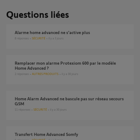
Questions liées
Alarme home advanced ne s'active plus
8
réponses
SÉCURITÉ
il y a 3 jours
Remplacer mon alarme Protexiom 600 par le modèle
Home Advanced ?
2
réponses
AUTRES PRODUITS
il y a 30 jours
Home Alarm Advanced ne bascule pas sur réseau secours
GSM
11
réponses
SÉCURITÉ
il y a 30 jours
Transfert Home Advanced Somfy