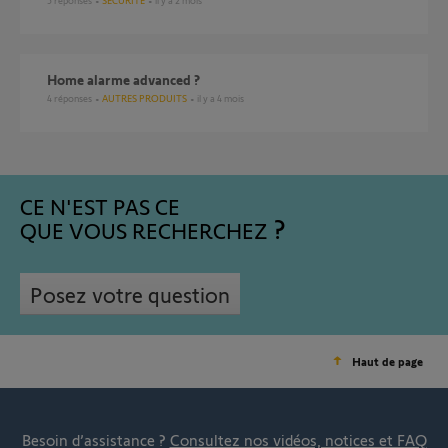
5
réponses
SÉCURITÉ
il y a 2 mois
Home alarme advanced ?
4
réponses
AUTRES PRODUITS
il y a 4 mois
CE N'EST PAS CE
QUE VOUS RECHERCHEZ
Posez votre question
Haut de page
Besoin d’assistance ?
Consultez nos vidéos, notices et FAQ