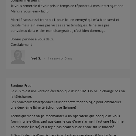
Bonjour messieurs ,
Je vous remercie d'avoir pris le temps de répondre à mes interrogations.
Merci à vous jean- luc B.
Merci à vous aussi francois L pour le lien envoyé qui m'a bien servi et
désolé mais je n'avais pas vu ces caractéristiques. Je ne suis pas
convaincu de la e-sim non changeable , c'est bien dommage.
Bonne journée à vous deux.
Cordialement
fred S.
il y a environ 5 ans
Bonjour Fred
La e-Sim est une version électronique d'une SIM. On ne la change pas on
la télécharge.
Les nouveaux smartphones utilisent cette technologie pour embarquer
une deuxième ligne téléphonique (Iphone)
Techniquement on peut demander a un opérateur quelconque de vous
fournir une e-Sim, sauf que dans le cas d'une alarme il faut une Machine
To Machine (M2M) et il n'y a pas beaucoup de choix sur le marché.
Si Somfy décide d'ouvrir l'accès à d'autres opérateurs il faudra faire