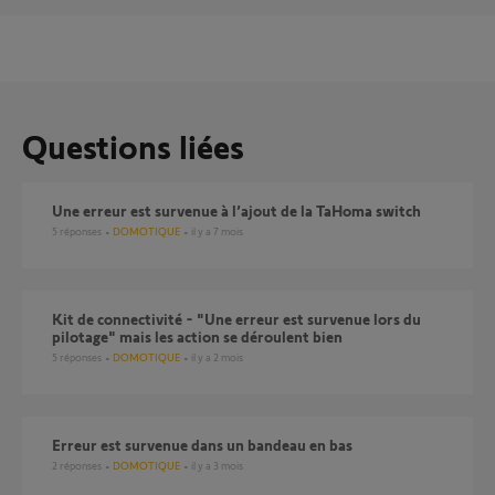
Questions liées
Une erreur est survenue à l’ajout de la TaHoma switch
5
réponses
DOMOTIQUE
il y a 7 mois
Kit de connectivité - "Une erreur est survenue lors du
pilotage" mais les action se déroulent bien
5
réponses
DOMOTIQUE
il y a 2 mois
Erreur est survenue dans un bandeau en bas
2
réponses
DOMOTIQUE
il y a 3 mois