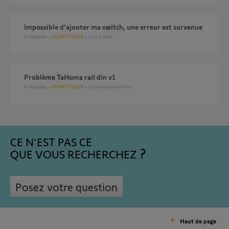
Impossible d'ajouter ma switch, une erreur est survenue
3
réponses
DOMOTIQUE
il y a 5 mois
Problème TaHoma rail din v1
4
réponses
DOMOTIQUE
il y a environ un mois
CE N'EST PAS CE
QUE VOUS RECHERCHEZ
Posez votre question
Haut de page