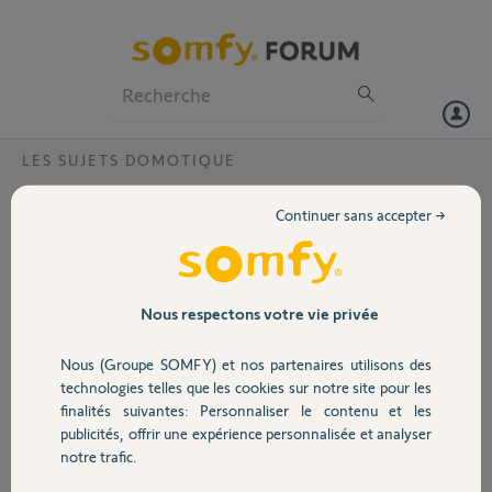
Particuliers
Professionnels
Forum
LES SUJETS DOMOTIQUE
Volet
Une erreur est survenue Tahoma
Continuer sans accepter →
Bonjour,
Portail
Je viens d'emménager dans un appart et il y a un equipement somfy
Tahoma j'essaye de m'y connecter via l'app iphone et au moment de
l'activation j'ai le message une erreur est survenue durant l'activation
Garage
Nous respectons votre vie privée
de votre box
malgré plusieurs essaie rien ne change toujours ce message d'erreur
Nous (Groupe SOMFY) et nos partenaires utilisons des
Sécurité
technologies telles que les cookies sur notre site pour les
Merci,
finalités suivantes: Personnaliser le contenu et les
publicités, offrir une expérience personnalisée et analyser
Domotique
Hugues L.
notre trafic.
il y a environ 5 ans