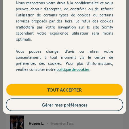
Participer au fil de discussion
Nous respectons votre droit à la confidentialité et vous
Chauffage
pouvez choisir d’accepter, de contrôler ou de refuser
l'utilisation de certains types de cookies ou certains
services proposés par des tiers. Le refus des cookies
Autres produits
Réponses
n’affectera pas votre navigation sur le site Somfy
cependant votre expérience utilisateur sera moins
optimale.
Bonjour,
Donner ici le code PIN de la box et un Yellow regardera dans la semaine
Vous pouvez changer d'avis ou retirer votre
Devis avec un pro
coté serveur.
consentement à tout moment via le centre de
préférences des cookies. Pour plus d’informations,
Bonne nuit.
veuillez consulter notre
politique de cookies
.
Contact
André N.
il y a environ 5 ans
Boutique
TOUT ACCEPTER
Bonjour le code PIN est 1002 8821 5801
Gérer mes préférences
Merci
Hugues L.
il y a environ 5 ans