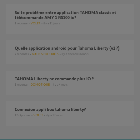
Suite probléme entre application TAHOMA classic et
télécommande AMY 1 RS100 io?
1
réponse
VOLET
il y a 11 jours
Quelle application android pour Tahoma Liberty (v1 ?)
4
réponses
AUTRES PRODUITS
il y a environ un mois
TAHOMA Liberty ne commande plus IO ?
1
réponse
DOMOTIQUE
il y a 4 mois
Connexion appli box tahoma liberty?
12
réponses
VOLET
il y a 12 mois