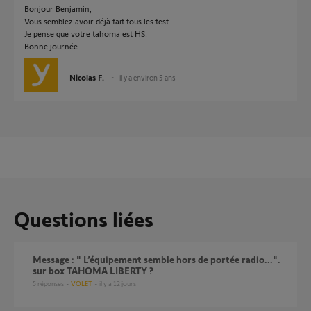
Bonjour Benjamin,
Vous semblez avoir déjà fait tous les test.
Je pense que votre tahoma est HS.
Bonne journée.
Nicolas F.
il y a environ 5 ans
Questions liées
Message : " L’équipement semble hors de portée radio...".
sur box TAHOMA LIBERTY ?
5
réponses
VOLET
il y a 12 jours