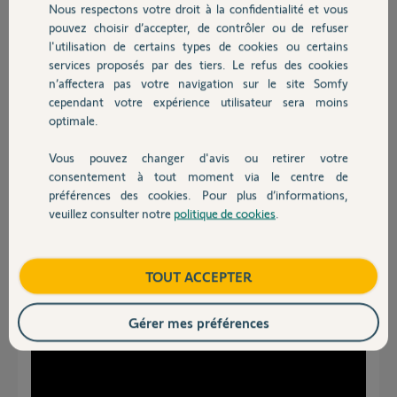
Nous respectons votre droit à la confidentialité et vous
Cordialement.
Chauffage
pouvez choisir d’accepter, de contrôler ou de refuser
l'utilisation de certains types de cookies ou certains
Benjamin L.
services proposés par des tiers. Le refus des cookies
Autres produits
il y a environ 5 ans
n’affectera pas votre navigation sur le site Somfy
Participer au fil de discussion
cependant votre expérience utilisateur sera moins
optimale.
Vous pouvez changer d'avis ou retirer votre
Réponses
Devis avec un pro
consentement à tout moment via le centre de
préférences des cookies. Pour plus d’informations,
veuillez consulter notre
politique de cookies
.
Contact
Bonsoir Benjamin
Essayez la resynchronisation
Boutique
TOUT ACCEPTER
Gérer mes préférences