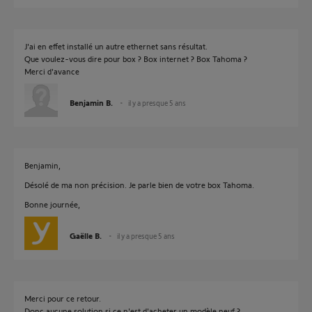
J'ai en effet installé un autre ethernet sans résultat.
Que voulez-vous dire pour box ? Box internet ? Box Tahoma ?
Merci d'avance
Benjamin B.
il y a presque 5 ans
Benjamin,
Désolé de ma non précision. Je parle bien de votre box Tahoma.
Bonne journée,
Gaëlle B.
il y a presque 5 ans
Merci pour ce retour.
Donc aucune solution si ce n'est d'acheter un modèle neuf ?