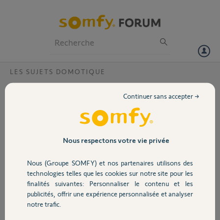
Particuliers
Professionnels
Forum
LES SUJETS DOMOTIQUE
Volet
Tahoma hors ligne ?
Continuer sans accepter →
Bonjour,
Portail
Depuis quelques jours Tahoma passe du blanc au
jaune puis au rouge mais est hors ligne constant
malgré une box internet ok et une connexion
Garage
Nous respectons votre vie privée
ethernet ok. Les reset multiples n'ont rien
changé.
Nous (Groupe SOMFY) et nos partenaires utilisons des
D'autre part toujours plus d'alarme depuis 1 an
Sécurité
technologies telles que les cookies sur notre site pour les
via Serenity malgré l'envoi de 2 socles en SAV et
finalités suivantes: Personnaliser le contenu et les
mes multiples relances ici ...
publicités, offrir une expérience personnalisée et analyser
Je remercie par avance le sauveteur de Tahoma
Domotique
notre trafic.
qui pourra m'aider