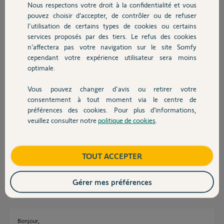
Nous respectons votre droit à la confidentialité et vous
Chauffage
pouvez choisir d’accepter, de contrôler ou de refuser
Benjamin B.
l'utilisation de certains types de cookies ou certains
il y a presque 5 ans
services proposés par des tiers. Le refus des cookies
Autres produits
Participer au fil de discussion
n’affectera pas votre navigation sur le site Somfy
cependant votre expérience utilisateur sera moins
optimale.
Réponses
Vous pouvez changer d'avis ou retirer votre
Devis avec un pro
consentement à tout moment via le centre de
préférences des cookies. Pour plus d’informations,
Bonjour Benjamin,
veuillez consulter notre
politique de cookies
.
Contact
Afin de regarder ce qu'il se passe je vais avoir besoin du code PIN de
votre Tahoma.
Bonne journée,
Boutique
TOUT ACCEPTER
Gaëlle B.
il y a presque 5 ans
Gérer mes préférences
Bonjour,