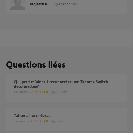
Benjamin B.
il y a plus de 4 ans
Questions liées
Qui peut m'aider à reconnecter une Tahoma Switch
déconnectée?
6
réponses
DOMOTIQUE
il y a 30 jours
Tahoma hors réseau
3
réponses
DOMOTIQUE
il y a 7 mois