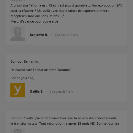
A priori ma Tahoma est HS et n'est plus disponible ... Auriez-vous un SAV
pour la réparer ? Me voilà avec des dizaines de capteurs et micro-
récepteurs sans aucunes utilités :-/
Merci d'avance pour votre aide
Benjamin B.
il y a plus de 4 ans
Bonjour Benjamin,
De quand date l'achat de cette Tahoma?
Bonne journée,
Gaëlle B.
il y a plus de 4 ans
Bonjour Gaelle, j'ai enfin trouvé hier soir la source du problème initial :
le transformateur. Tout refonctionne après 18 mois HS. Bonne journée