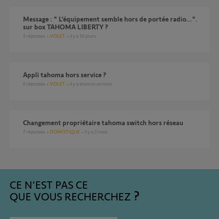
Message : " L’équipement semble hors de portée radio...".
sur box TAHOMA LIBERTY ?
5
réponses
VOLET
il y a 10 jours
Appli tahoma hors service ?
6
réponses
VOLET
il y a environ un mois
Changement propriétaire tahoma switch hors réseau
7
réponses
DOMOTIQUE
il y a 3 mois
CE N'EST PAS CE
QUE VOUS RECHERCHEZ