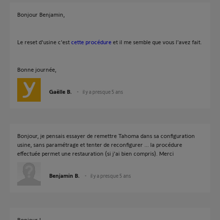
Bonjour Benjamin,
Le reset d'usine c'est
cette procédure
et il me semble que vous l'avez fait.
Bonne journée,
Gaëlle B.
il y a presque 5 ans
Bonjour, je pensais essayer de remettre Tahoma dans sa configuration
usine, sans paramétrage et tenter de reconfigurer ... la procédure
effectuée permet une restauration (si j'ai bien compris). Merci
Benjamin B.
il y a presque 5 ans
Bonjour !