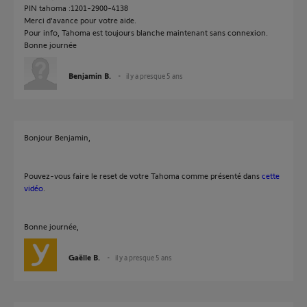
PIN tahoma :1201-2900-4138
Merci d'avance pour votre aide.
Pour info, Tahoma est toujours blanche maintenant sans connexion.
Bonne journée
Benjamin B.
il y a presque 5 ans
Bonjour Benjamin,
Pouvez-vous faire le reset de votre Tahoma comme présenté dans
cette
vidéo
.
Bonne journée,
Gaëlle B.
il y a presque 5 ans