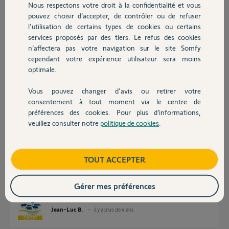
Nous respectons votre droit à la confidentialité et vous
Chauffage
pouvez choisir d’accepter, de contrôler ou de refuser
Merci d'avance de votre aide,
l'utilisation de certains types de cookies ou certains
Thierry
services proposés par des tiers. Le refus des cookies
Autres produits
n’affectera pas votre navigation sur le site Somfy
Thierry L.
cependant votre expérience utilisateur sera moins
il y a plus de 4 ans
optimale.
Participer au fil de discussion
Vous pouvez changer d'avis ou retirer votre
Devis avec un pro
consentement à tout moment via le centre de
préférences des cookies. Pour plus d’informations,
Réponses
veuillez consulter notre
politique de cookies
.
Contact
Bonjour
Boutique
TOUT ACCEPTER
Avez-vous mémorisé le clavier dans la centrale ?
Il n'y a pas de lien entre une télécommande alarme et le clavier !
Gérer mes préférences
Bonne journée !
Jean-Luc B.
il y a plus de 4 ans