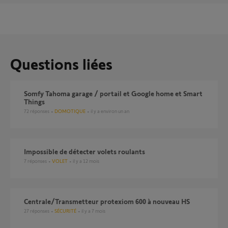
Questions liées
Somfy Tahoma garage / portail et Google home et Smart
Things
72
réponses
DOMOTIQUE
il y a environ un an
Impossible de détecter volets roulants
7
réponses
VOLET
il y a 12 mois
Centrale/Transmetteur protexiom 600 à nouveau HS
27
réponses
SÉCURITÉ
il y a 7 mois