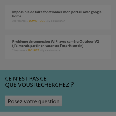
Impossible de faire fonctionner mon portail avec google
home
106
réponses
DOMOTIQUE
il y a plus d'un an
Problème de connexion WiFi avec caméra Outdoor V2
(j'aimerais partir en vacances l'esprit serein)
12
réponses
SÉCURITÉ
il y a environ un an
CE N'EST PAS CE
QUE VOUS RECHERCHEZ
Posez votre question