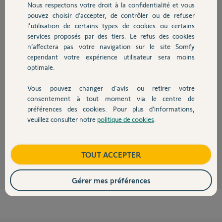
Nous respectons votre droit à la confidentialité et vous
Chauffage
pouvez choisir d’accepter, de contrôler ou de refuser
l'utilisation de certains types de cookies ou certains
Réponses
services proposés par des tiers. Le refus des cookies
Autres produits
n’affectera pas votre navigation sur le site Somfy
cependant votre expérience utilisateur sera moins
Bonjour
optimale.
Démontez la platine.
Branchez sur le moniteur avec un petit bout de câble.
Vous pouvez changer d'avis ou retirer votre
Attendez de voir ce qu'il se passe.
Devis avec un pro
consentement à tout moment via le centre de
Si ça ne sonne plus, le problème se situe au niveau du câblage et/ou de
préférences des cookies. Pour plus d’informations,
l'étanchéité.
veuillez consulter notre
politique de cookies
.
Contact
Bonne journée !
Jean-Luc B.
il y a plus de 4 ans
Boutique
TOUT ACCEPTER
Gérer mes préférences