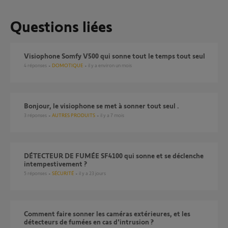
Questions liées
Visiophone Somfy V500 qui sonne tout le temps tout seul
4
réponses
DOMOTIQUE
il y a environ un mois
Bonjour, le visiophone se met à sonner tout seul .
3
réponses
AUTRES PRODUITS
il y a 7 mois
DÉTECTEUR DE FUMÉE SF4100 qui sonne et se déclenche
intempestivement ?
5
réponses
SÉCURITÉ
il y a 23 jours
Comment faire sonner les caméras extérieures, et les
détecteurs de fumées en cas d'intrusion ?