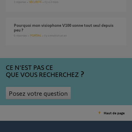
1
réponse
SÉCURITÉ
il y a 2 mois
Pourquoi mon visiophone V100 sonne tout seul depuis
peu ?
6
réponses
PORTAIL
il y a environ un an
CE N'EST PAS CE
QUE VOUS RECHERCHEZ
Posez votre question
Haut de page