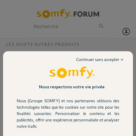
Particuliers
Professionnels
Forum
LES SUJETS AUTRES PRODUITS
Volet
Sonne tout seule
Continuer sans accepter →
Bonjour,
Portail
Moi aussi j ai somfy V500 depuis près 4 ans qui sonne sans raison
surtout la nuit en plein sommeil. Que faire? Aide moi de résolue
Garage
Nous respectons votre vie privée
Merci
Nous (Groupe SOMFY) et nos partenaires utilisons des
Merci,
Sécurité
technologies telles que les cookies sur notre site pour les
finalités suivantes: Personnaliser le contenu et les
Sylvain G.
publicités, offrir une expérience personnalisée et analyser
il y a plus de 4 ans
Domotique
notre trafic.
Participer au fil de discussion