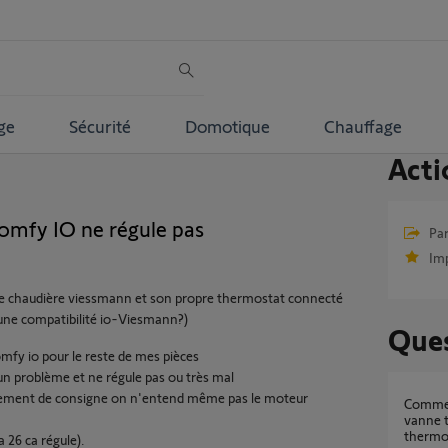
ge
Sécurité
Domotique
Chauffage
Acti
mfy IO ne régule pas
Par
Im
une chaudière viessmann et son propre thermostat connecté
d une compatibilité io-Viesmann?)
Ques
mfy io pour le reste de mes pièces
n problème et ne régule pas ou très mal
ngement de consigne on n'entend même pas le moteur
Comment chauffer une chambre avec une
vanne t
thermos
a 26 ca régule).