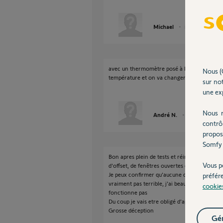
Michael
il y a plus de 4 an
avec un thermomètre posé à l'opposé de la pi
Nous (
température et on va changer l'offset dans l
sur not
une exp
Nous r
André N.
il y a plus de 4 
contrô
propos
Somfy 
Bon apres plein de tests et réinitialisations
Vous p
d'offset, de fenêtres ouvertes et de temps pe
Je peux confirmer qu'aucune de mes vannes 
préfér
vraiment pas terrible, j'ai beau tout essayer 
cookie
fonctionne pas
Du coup je vais etre obligé d'appeler un servi
Grosse déception
Gér