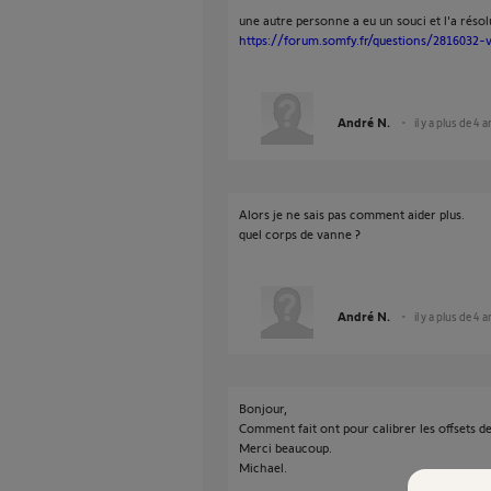
une autre personne a eu un souci et l'a réso
https://forum.somfy.fr/questions/2816032
André N.
il y a plus de 4 
Alors je ne sais pas comment aider plus.
quel corps de vanne ?
André N.
il y a plus de 4 
Bonjour,
Comment fait ont pour calibrer les offsets d
Merci beaucoup.
Michael.