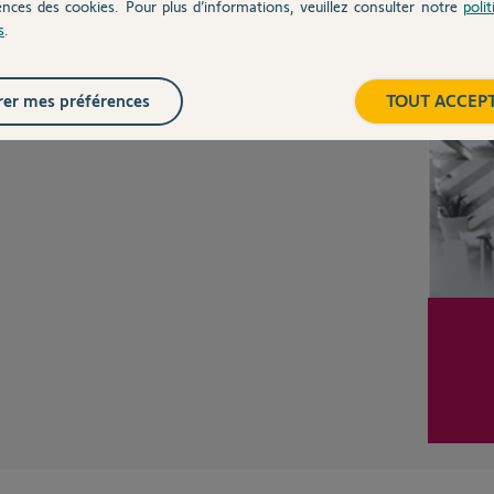
ences des cookies. Pour plus d’informations, veuillez consulter notre
poli
Posez votre question
CHEZ
s
.
Inter
er mes préférences
TOUT ACCEP