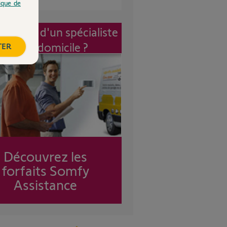
tique de
vention d'un spécialiste
à mon domicile ?
TER
Découvrez les
forfaits Somfy
Assistance