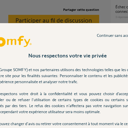
Échec connexion visiophone V500 pro io
Partager cette question
connec
3
réponse
Participer au fil de discussion
Continuer sans ac
Problème d'appairage de nouveaux volets
RTS av
PRO ?
1
réponse
Nous respectons votre vie privée
tre centrale.
Groupe SOMFY) et nos partenaires utilisons des technologies telles que les 
Problèmes ajout volet roulant box
re site pour les finalités suivantes: Personnaliser le contenu et les publicités
connect
érience personnalisée et analyser notre trafic.
3
réponse
 4 ans
espectons votre droit à la confidentialité et vous pouvez choisir d’accep
ler ou de refuser l'utilisation de certains types de cookies ou certains s
Panne 
és par des tiers. Le refus des cookies n’affectera pas votre navigation sur 
26
répons
cependant votre expérience utilisateur sera moins optimale.
ouvez changer d'avis ou retirer votre consentement à tout moment via le ce