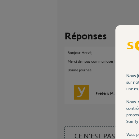
Réponses
Bonjour Hervé,
Merci de nous communiquer le N° MAC de vo
Bonne journée
Nous (
sur not
une exp
Frédéric M.
il y a plus de
Nous r
contrô
propos
Somfy 
CE N'EST PAS CE
Vous p