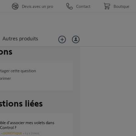
Devis avec un pro
Contact
Boutique
Autres produits
ons
tager cette question
primer
tions liées
ontrol ?
DOMOTIQUE
il y a 3 mois
s