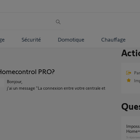
ge
Sécurité
Domotique
Chauffage
Acti
 Homecontrol PRO?
Par
Im
Bonjour,
j'ai un message "La connexion entre votre centrale et
Ques
Impossible d'associer mes volets dans
Home+C
9
réponse