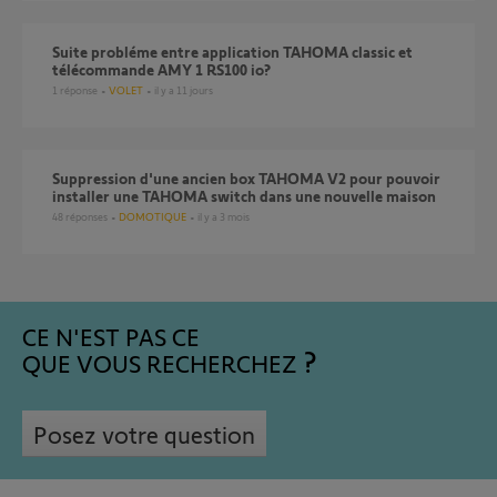
Suite probléme entre application TAHOMA classic et
télécommande AMY 1 RS100 io?
1
réponse
VOLET
il y a 11 jours
Suppression d'une ancien box TAHOMA V2 pour pouvoir
installer une TAHOMA switch dans une nouvelle maison
48
réponses
DOMOTIQUE
il y a 3 mois
CE N'EST PAS CE
QUE VOUS RECHERCHEZ
Posez votre question