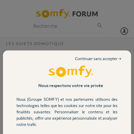
Particuliers
Professionnels
Forum
LES SUJETS DOMOTIQUE
Volet
Problème configuraton box Tahoma ?
Continuer sans accepter →
Bonjour, l'interface de ma Tahoma box me demande de passer en
Portail
mode sécurité OFF quand je clique sur l'onglet configuration pour
ajouter un nouveau équipement.
Voici mon code pin : 1234-0110-5396.
Garage
Nous respectons votre vie privée
Merci
Nous (Groupe SOMFY) et nos partenaires utilisons des
Sécurité
jean-louis P.
technologies telles que les cookies sur notre site pour les
il y a plus de 4 ans
finalités suivantes: Personnaliser le contenu et les
Participer au fil de discussion
publicités, offrir une expérience personnalisée et analyser
Domotique
notre trafic.