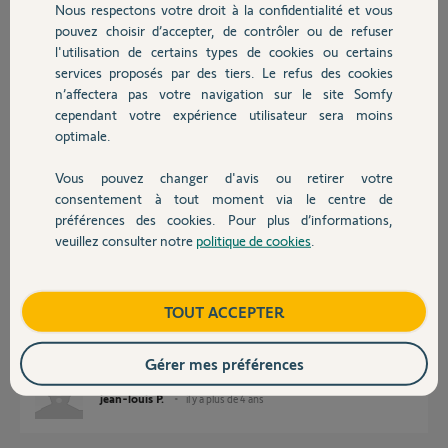
Nous respectons votre droit à la confidentialité et vous
Chauffage
Réponses
pouvez choisir d’accepter, de contrôler ou de refuser
l'utilisation de certains types de cookies ou certains
services proposés par des tiers. Le refus des cookies
Autres produits
Bonjour
n’affectera pas votre navigation sur le site Somfy
cependant votre expérience utilisateur sera moins
Si vous avez une télécommande blanche Serenity, appuyez sur le bouton
optimale.
"Maison barrée".
Est-ce que ça fonctionne ?
Vous pouvez changer d'avis ou retirer votre
Devis avec un pro
consentement à tout moment via le centre de
Jean-Luc B.
il y a plus de 4 ans
préférences des cookies. Pour plus d’informations,
veuillez consulter notre
politique de cookies
.
Contact
Bonjour,
Boutique
TOUT ACCEPTER
Merci pour votre réponse.
Malheureusement je ne possède pas de télécommande serenity.
Cordialement
Gérer mes préférences
jean-louis P.
il y a plus de 4 ans