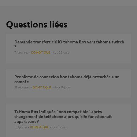
Questions liées
Demande transfert clé IO tahoma Box vers tahoma switch
?
7
réponses
DOMOTIQUE
il y a 20 jours
Problème de connexion box tahoma déjà rattachée a un
compte
21
réponses
DOMOTIQUE
il y a 16 jours
TaHoma Box indiquée “non compatible” après
changement de téléphone alors qu’elle fonctionnait
auparavant ?
1
réponse
DOMOTIQUE
il y a 5 jours