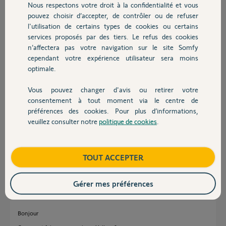
Nous respectons votre droit à la confidentialité et vous
Chauffage
pouvez choisir d’accepter, de contrôler ou de refuser
David M.
l'utilisation de certains types de cookies ou certains
il y a plus de 4 ans
services proposés par des tiers. Le refus des cookies
Autres produits
n’affectera pas votre navigation sur le site Somfy
cependant votre expérience utilisateur sera moins
Réponses
optimale.
Vous pouvez changer d'avis ou retirer votre
Devis avec un pro
consentement à tout moment via le centre de
Bonjour
préférences des cookies. Pour plus d’informations,
Si elle ne se connecte pas, même un Yellow aura du mal à voir ce qu'il se
veuillez consulter notre
politique de cookies
.
Contact
passe.
Avez-vous la possibilité de connecter votre TaHoma chez un voisin, ami
ou autre pour voir s'il passe au blanc ?
Boutique
TOUT ACCEPTER
Jean-Luc B.
il y a plus de 4 ans
Gérer mes préférences
Bonjour