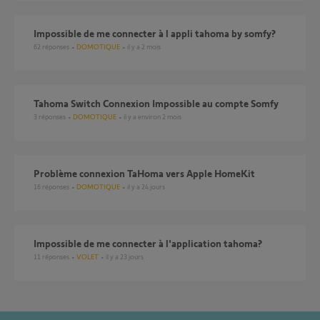
Impossible de me connecter à l appli tahoma by somfy?
62
réponses
DOMOTIQUE
il y a 2 mois
Tahoma Switch Connexion Impossible au compte Somfy
3
réponses
DOMOTIQUE
il y a environ 2 mois
Problème connexion TaHoma vers Apple HomeKit
16
réponses
DOMOTIQUE
il y a 24 jours
Impossible de me connecter à l'application tahoma?
11
réponses
VOLET
il y a 23 jours