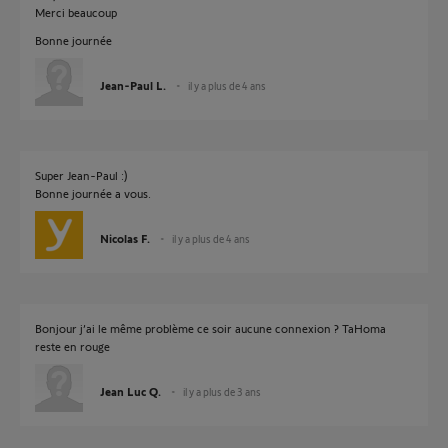
Merci beaucoup
Bonne journée
Jean-Paul L.
il y a plus de 4 ans
Super Jean-Paul :)
Bonne journée a vous.
Nicolas F.
il y a plus de 4 ans
Bonjour j’ai le même problème ce soir aucune connexion ? TaHoma
reste en rouge
Jean Luc Q.
il y a plus de 3 ans