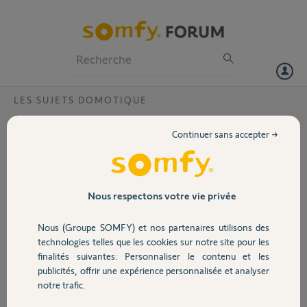
Particuliers
Professionnels
Forum
LES SUJETS DOMOTIQUE
Volet
Problème connexion TaHoma impossible ?
Continuer sans accepter →
Bonjour,
Portail
Depuis plusieurs jours impossible que la TaHoma
soit connectée.
Garage
Nous respectons votre vie privée
En effet elle est rouge, elle passe jaune pour se
connecter mais ne devient jamais blanc elle
Nous (Groupe SOMFY) et nos partenaires utilisons des
redevient rouge …
Sécurité
technologies telles que les cookies sur notre site pour les
Est il possible qu’un yellow pour regarder
finalités suivantes: Personnaliser le contenu et les
pourquoi elle n’arrive pas à se connecter ?
publicités, offrir une expérience personnalisée et analyser
Domotique
Merci,
notre trafic.