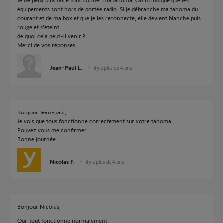
Je ne peux plus faire fonctionner ma tahoma. On m'indique que les
équipements sont hors de portée radio. Si je débranche ma tahoma du
courant et de ma box et que je les reconnecte, elle devient blanche puis
rouge et s'éteint.
de quoi cela peut-il venir ?
Merci de vos réponses
Jean-Paul L.
il y a plus de 4 ans
Bonjour Jean-paul,
Je vois que tous fonctionne correctement sur votre tahoma.
Pouvez vous me confirmer.
Bonne journée.
Nicolas F.
il y a plus de 4 ans
Bonjour Nicolas,
Oui, tout fonctionne normalement.