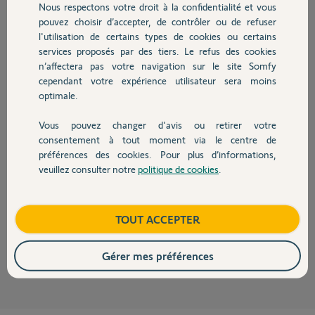
Nous respectons votre droit à la confidentialité et vous
Chauffage
Participer au fil de discussion
pouvez choisir d’accepter, de contrôler ou de refuser
l'utilisation de certains types de cookies ou certains
services proposés par des tiers. Le refus des cookies
Autres produits
Réponses
n’affectera pas votre navigation sur le site Somfy
cependant votre expérience utilisateur sera moins
optimale.
Bonsoir Jean-Pierre
Vous pouvez changer d'avis ou retirer votre
Le film électrostatique qui protège la caméra lors de la fabrication doit
Devis avec un pro
consentement à tout moment via le centre de
être enlevé lors de l'installation de la platine.
préférences des cookies. Pour plus d’informations,
En le laissant en place avec le soleil il c'est disons soudé avec le plastique
veuillez consulter notre
politique de cookies
.
de la lentille ce qui donne le résultat actuel car il part en lambeau.
Contact
Il faut enlever ce qui reste mais ça va pas être simple. Vous pouvez
essayer de le chauffer avec un séchoir à cheveux en gardant un doigt sur
la lentille pour juger de la température. Ca devrait partir avec l'ongle.
Boutique
TOUT ACCEPTER
JACKY M.
il y a plus de 4 ans
Gérer mes préférences