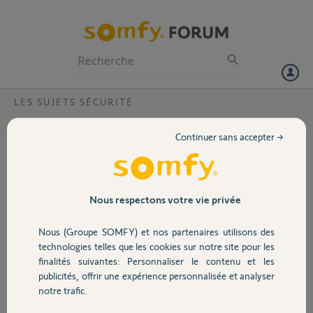
Particuliers
Professionnels
Forum
LES SUJETS SÉCURITÉ
Volet
Platine de rue camera?
Continuer sans accepter →
Bonjour,
Portail
On ma enlever le film sur
la caméra de la platine de
rue V400, par quoi le
Garage
Nous respectons votre vie privée
remplacer
Nous (Groupe SOMFY) et nos partenaires utilisons des
Joint une photo.
Sécurité
technologies telles que les cookies sur notre site pour les
Merci,
finalités suivantes: Personnaliser le contenu et les
publicités, offrir une expérience personnalisée et analyser
Domotique
notre trafic.
Jean-Pierre B.
il y a plus de 4 ans