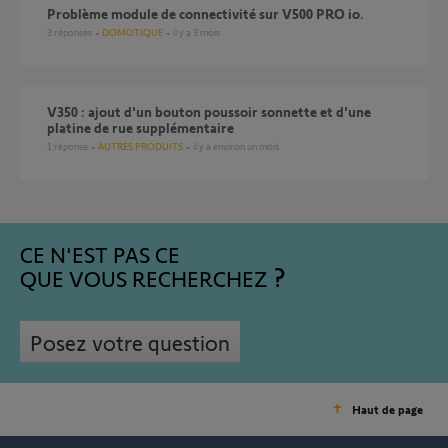
Problème module de connectivité sur V500 PRO io.
3
réponses
DOMOTIQUE
il y a 3 mois
V350 : ajout d'un bouton poussoir sonnette et d'une
platine de rue supplémentaire
1
réponse
AUTRES PRODUITS
il y a environ un mois
CE N'EST PAS CE
QUE VOUS RECHERCHEZ
Posez votre question
Haut de page