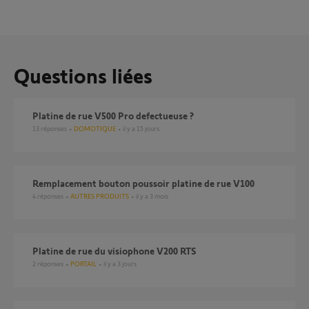
Questions liées
platine de rue V500 Pro defectueuse ?
13
réponses
DOMOTIQUE
il y a 15 jours
Remplacement bouton poussoir platine de rue V100
4
réponses
AUTRES PRODUITS
il y a 3 mois
Platine de rue du visiophone V200 RTS
2
réponses
PORTAIL
il y a 3 jours