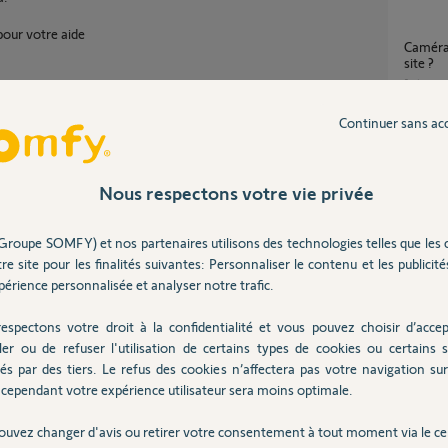
pour votre aide
Caméra indoor, caméra installé sur un autre
site ?
9
réponse
Caméra indoor, cette caméra est déjà installé
Continuer sans ac
sur un a
11
répons
Caméra
Nous respectons votre vie privée
Partager cette question
3
réponse
Participer au fil de discussion
Comment faire supprimer l’association à une
Groupe SOMFY) et nos partenaires utilisons des technologies telles que les 
adresse
re site pour les finalités suivantes: Personnaliser le contenu et les publicités
Caméra
érience personnalisée et analyser notre trafic.
4
réponse
espectons votre droit à la confidentialité et vous pouvez choisir d’accep
ler ou de refuser l'utilisation de certains types de cookies ou certains s
lée sur votre compte.Veuillez vous rendre dans
és par des tiers. Le refus des cookies n’affectera pas votre navigation sur 
Inter
a et faire un changement de réseau wifi.
cependant votre expérience utilisateur sera moins optimale.
ouvez changer d'avis ou retirer votre consentement à tout moment via le ce