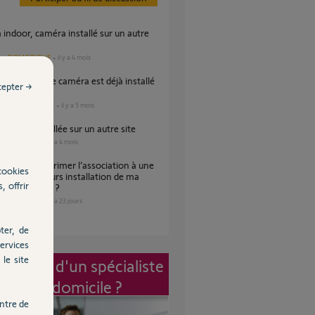
DOMOTIQUE
il y a 4 mois
s
cepter →
utre site ?
DOMOTIQUE
il y a 5 mois
es
 indoor installée sur un autre site
SÉCURITÉ
il y a 4 mois
s
cookies
 après plusieurs installation de ma
, offrir
 toute neuve ?
SÉCURITÉ
il y a 23 jours
s
ter, de
ervices
le site
vention d'un spécialiste
à mon domicile ?
ntre de