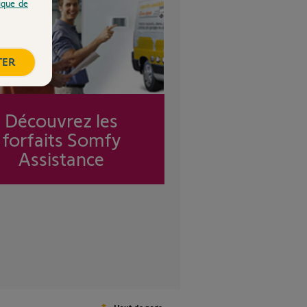
tique de
TER
Découvrez les
forfaits Somfy
Assistance