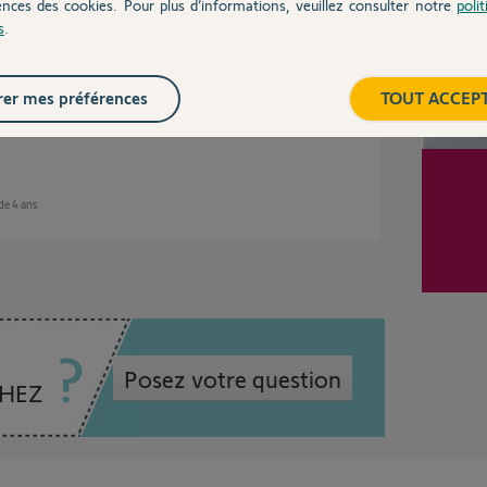
ences des cookies. Pour plus d’informations, veuillez consulter notre
poli
s
.
s
er mes préférences
TOUT ACCEP
 de 4 ans
Posez votre question
CHEZ