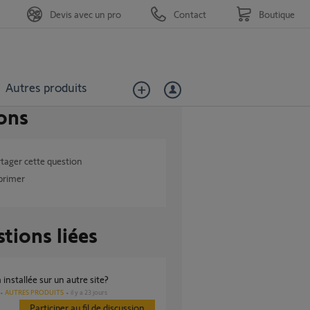
Devis avec un pro
Contact
Boutique
Autres produits
ons
tager cette question
primer
tions liées
 installée sur un autre site?
AUTRES PRODUITS
il y a 23 jours
Participer au fil de discussion