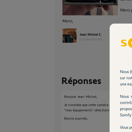
Merci 
Merci,
Jean Michel C.
il y a plus de 4 ans
Nous (
Réponses
sur not
une exp
Nous r
Bonjour Jean-Michel,
contrô
Je constate que cette caméra est déjà instal
propos
"mes équipements" sélectionner votre camér
Somfy 
Bonne journée,
Vous p