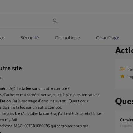
ge
Sécurité
Domotique
Chauffage
Acti
utre site
Par
Im
r,
éra déjà installée sur un autre compte ?
ns d'acheter ma caméra neuve, suite à plusieurs tentatives
Ques
llation j'ai le message d'erreur suivant : Question: «
 déjà installée sur un autre compte.
 impossible d'installer la caméra, j'ai tenté de la réinitialiser
en n'y fait.
Caméra
l'adresse MAC :0076B1080C86 qui se trouve sous ma
1
réponse
a.