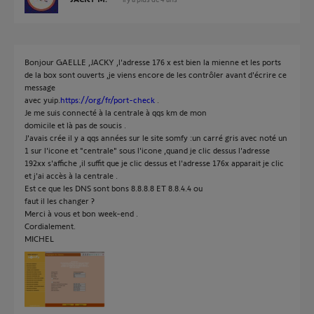
Bonjour GAELLE ,JACKY ,l'adresse 176 x est bien la mienne et les ports
de la box sont ouverts ,je viens encore de les contrôler avant d'écrire ce
message
avec yuip.
https://org/fr/port-check
.
Je me suis connecté à la centrale à qqs km de mon
domicile et là pas de soucis .
J'avais crée il y a qqs années sur le site somfy :un carré gris avec noté un
1 sur l'icone et "centrale" sous l'icone ,quand je clic dessus l'adresse
192xx s'affiche ,il suffit que je clic dessus et l'adresse 176x apparait je clic
et j'ai accès à la centrale .
Est ce que les DNS sont bons 8.8.8.8 ET 8.8.4.4 ou
faut il les changer ?
Merci à vous et bon week-end .
Cordialement.
MICHEL