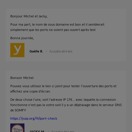
Bonjour Michel et Jacky,
Pour ma part, le nom de sous domaine est bon et il semblerait
simplement que les ports ne soient pas ouvert après test
Bonne journée,
Gaëlle B.
il y a plus de 4 ans
Bonsoir Michel
Pouvez vous utilisez le lien ci joint pour tester l'ouverture des ports et
affichez une copie d'écran.
De deux chose l'une, soit l'adresse IP 176... avec laquelle la connexion
fonctionne n'est pas la votre soit il y a un déphasage dans le serveur DNS
de SOMFY
https://yuip.org/fr/port-check
JACKY M.
il y a plus de 4 ans