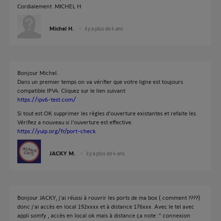
Cordialement .MICHEL H
Michel H.
il y a plus de 4 ans
Bonjour Michel.
Dans un premier temps on va vérifier que votre ligne est toujours
compatible IPV4. Cliquez sur le lien suivant
https://ipv6-test.com/
Si tout est OK supprimer les règles d'ouverture existantes et refaite les.
Vérifiez a nouveau si l'ouverture est effective.
https://yuip.org/fr/port-check
JACKY M.
il y a plus de 4 ans
Bonjour JACKY, j'ai réussi à rouvrir les ports de ma box ( comment ????)
donc j'ai accès en local 192xxxx et à distance 176xxx .Avec le tel avec
appli somfy , accès en local ok mais à distance ça note :" connexion