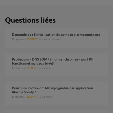
Questions liées
Demande de réinitialisation du compte alarmesomfy.net
17
réponses
SÉCURITÉ
il y a environ un an
Protexium - DNS SOMFY non synchronisé - port 80
fonctionnel mais pas le 443
11
réponses
SÉCURITÉ
il y a 3 mois
Pourquoi Protexiom 600 injoignable par application
Alarme Somfy ?
12
réponses
SÉCURITÉ
il y a 6 mois