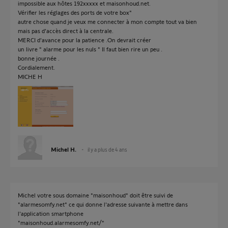
impossible aux hôtes 192xxxxx et maisonhoud.net.
Vérifier les réglages des ports de votre box"
autre chose quand je veux me connecter à mon compte tout va bien
mais pas d'accès direct à la centrale.
MERCI d'avance pour la patience .On devrait créer
un livre " alarme pour les nuls " Il faut bien rire un peu .
bonne journée .
Cordialement.
MICHE H
Michel H.
il y a plus de 4 ans
Michel votre sous domaine "maisonhoud" doit être suivi de
"alarmesomfy.net" ce qui donne l'adresse suivante à mettre dans
l'application smartphone
"maisonhoud.alarmesomfy.net/"