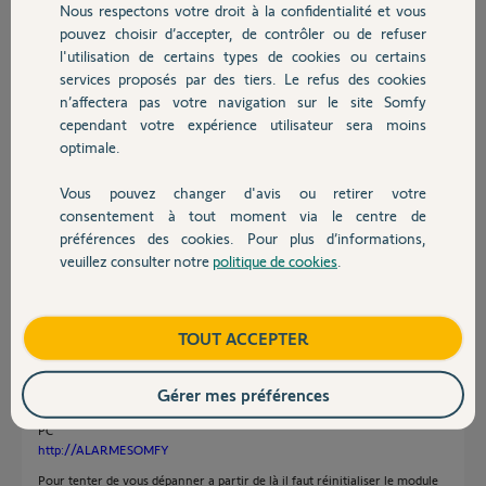
Nous respectons votre droit à la confidentialité et vous
Chauffage
Participer au fil de discussion
pouvez choisir d’accepter, de contrôler ou de refuser
l'utilisation de certains types de cookies ou certains
services proposés par des tiers. Le refus des cookies
Autres produits
n’affectera pas votre navigation sur le site Somfy
Réponses
cependant votre expérience utilisateur sera moins
optimale.
Bonjour Michel
Vous pouvez changer d'avis ou retirer votre
Inutile de supprimer votre compte, je pense que vous êtes dans un cas qui
Devis avec un pro
consentement à tout moment via le centre de
revient fréquemment sur le forum concernant ce problème.
préférences des cookies. Pour plus d’informations,
Premièrement : Pouvez vous vous connecter en local sur votre alarme.
veuillez consulter notre
politique de cookies
.
Si OUI le problème n'est pas grave.
Contact
Vérifier que les ports 80 et 443 sont bien ouvert avec le lien suivant
https://yuip.org/fr/port-check
Si ils sont a huit clos, il faut supprimer les règles d'ouvertures dans la box
Boutique
TOUT ACCEPTER
et les refaires jusqu'a obtenir OPEN
Si vous ne pouvez pas vous connecter en local, ça sent pas bon. Il y a de
grande chance pour que le module IP soit HS.
Gérer mes préférences
En cliquanr sur le lien suivant vous devriez accéder en local avec votre
PC
http://ALARMESOMFY
Pour tenter de vous dépanner a partir de là il faut réinitialiser le module