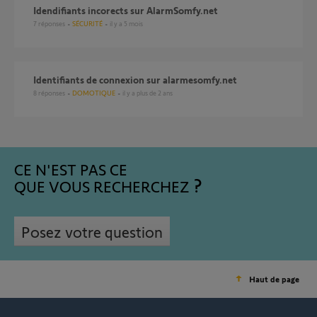
Idendifiants incorects sur AlarmSomfy.net
7
réponses
SÉCURITÉ
il y a 5 mois
identifiants de connexion sur alarmesomfy.net
8
réponses
DOMOTIQUE
il y a plus de 2 ans
CE N'EST PAS CE
QUE VOUS RECHERCHEZ
Posez votre question
Haut de page