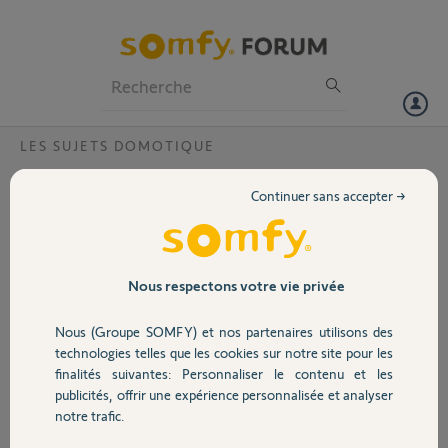
Particuliers
Professionnels
Forum
LES SUJETS DOMOTIQUE
Volet
Gerer a distance l ouverture et la fermeture
Continuer sans accepter →
des volets?
Portail
Bonjour,
Je voudrai pouvoir gérer l ouverture et la fermeture de mes 6 volets
Garage
Nous respectons votre vie privée
électriques en étant hors de chez moi.
on m a conseillé la box TAHOMA.
Nous (Groupe SOMFY) et nos partenaires utilisons des
Sécurité
technologies telles que les cookies sur notre site pour les
Pouvez vous m en dire plus.
finalités suivantes: Personnaliser le contenu et les
l installation et la synchronisation des télécommandes est elle facile.
publicités, offrir une expérience personnalisée et analyser
Domotique
merci pour votre aide et vos conseils
notre trafic.