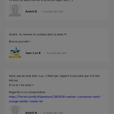
André N.
il y a plus de 4 ans
André...tu remues le couteau dans la plaie !!!
Bonne journée !
Jean-Luc B.
il y a plus de 4 ans
Salut, pas du tout Jean-Luc, c’était par rapport à une joke que m’a fait
Michel.
D où le « toi aussi »
Regarde ici tu comprendras.
https://forum.somfy.fr/questions/2879318-realiser-connexion-box5-
orange-piloter-volets-tel
André N.
il y a plus de 4 ans