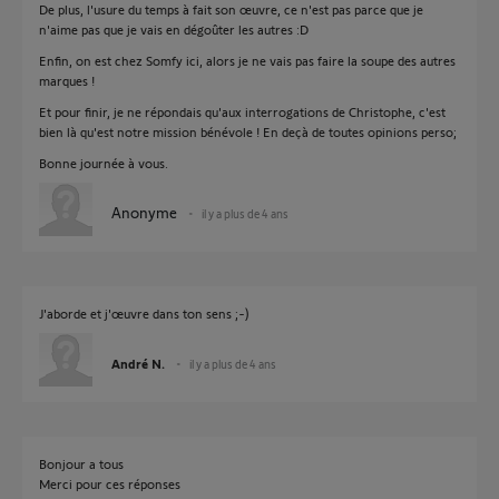
De plus, l'usure du temps à fait son œuvre, ce n'est pas parce que je
n'aime pas que je vais en dégoûter les autres :D
Enfin, on est chez Somfy ici, alors je ne vais pas faire la soupe des autres
marques !
Et pour finir, je ne répondais qu'aux interrogations de Christophe, c'est
bien là qu'est notre mission bénévole ! En deçà de toutes opinions perso;
Bonne journée à vous.
Anonyme
il y a plus de 4 ans
J'aborde et j'œuvre dans ton sens ;-)
André N.
il y a plus de 4 ans
Bonjour a tous
Merci pour ces réponses