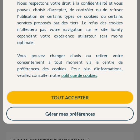
Nous respectons votre droit à la confidentialité et vous
CHRISTOPHE
Chauffage
pouvez choisir d’accepter, de contrôler ou de refuser
il y a plus de 4 ans
l'utilisation de certains types de cookies ou certains
Participer au fil de discussion
services proposés par des tiers. Le refus des cookies
Autres produits
n’affectera pas votre navigation sur le site Somfy
cependant votre expérience utilisateur sera moins
Réponses
optimale.
Vous pouvez changer d'avis ou retirer votre
Devis avec un pro
consentement à tout moment via le centre de
Bonjour,
préférences des cookies. Pour plus d’informations,
Oui la Tahoma Switch répondra à vos attentes.
veuillez consulter notre
politique de cookies
.
C'est un outil ludique, facile, dont les affectations se font en un tour de
Contact
main.
Il suffit se suivre les consignes dans les menus.
Boutique
TOUT ACCEPTER
CdL
Anonyme
il y a plus de 4 ans
Gérer mes préférences
Tu vois, toi aussi Michel tu la vends super bien ;-)