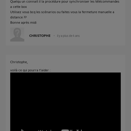
Quelqu un connait il la procédure pour synchroniser les télécommandes
a cette box
Utilisez vous bcq les scénarios ou faites vous la fermeture manuelle a
distance ??
Bonne après midi
CHRISTOPHE
il y a plus de 4 ans
Christophe,
voilà ce qui pourra t'aider :