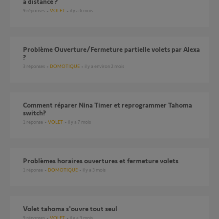
a distance ?
9
réponses
VOLET
il y a 6 mois
Problème Ouverture/Fermeture partielle volets par Alexa
?
3
réponses
DOMOTIQUE
il y a environ 2 mois
Comment réparer Nina Timer et reprogrammer Tahoma
switch?
1
réponse
VOLET
il y a 7 mois
Problèmes horaires ouvertures et fermeture volets
1
réponse
DOMOTIQUE
il y a 3 mois
volet tahoma s'ouvre tout seul
9
réponses
VOLET
il y a 3 mois