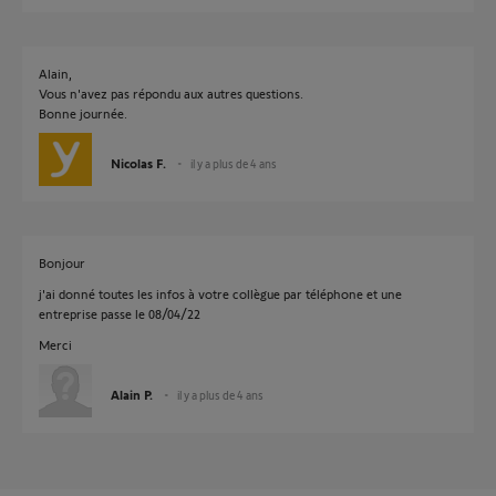
Alain,
Vous n'avez pas répondu aux autres questions.
Bonne journée.
Nicolas F.
il y a plus de 4 ans
Bonjour
j'ai donné toutes les infos à votre collègue par téléphone et une
entreprise passe le 08/04/22
Merci
Alain P.
il y a plus de 4 ans