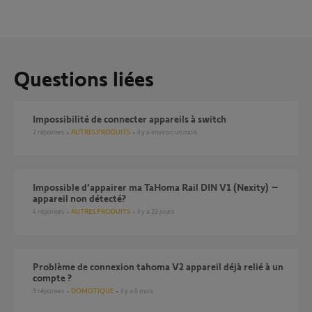
Questions liées
Impossibilité de connecter appareils à switch
2
réponses
AUTRES PRODUITS
il y a environ un mois
Impossible d’appairer ma TaHoma Rail DIN V1 (Nexity) –
appareil non détecté?
4
réponses
AUTRES PRODUITS
il y a 22 jours
Problème de connexion tahoma V2 appareil déjà relié à un
compte ?
9
réponses
DOMOTIQUE
il y a 6 mois