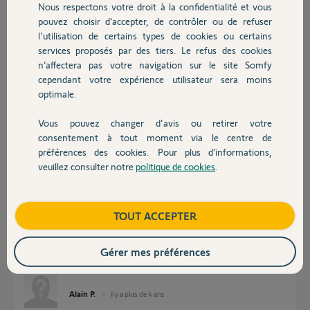
Nous respectons votre droit à la confidentialité et vous
Chauffage
pouvez choisir d’accepter, de contrôler ou de refuser
l'utilisation de certains types de cookies ou certains
Réponses
services proposés par des tiers. Le refus des cookies
Autres produits
n’affectera pas votre navigation sur le site Somfy
cependant votre expérience utilisateur sera moins
Bonjour Alain,
optimale.
Il va nous falloir un peu plus de détail afin de pouvoir vous aider.
de quel modèle de motorisation parlons nous?
Vous pouvez changer d'avis ou retirer votre
de quel modèle de tahoma parlons nous?
Devis avec un pro
consentement à tout moment via le centre de
pouvez vous me communiquer le code pin de votre Tahoma.
Bonne journée.
préférences des cookies. Pour plus d’informations,
veuillez consulter notre
politique de cookies
.
Contact
Nicolas F.
il y a plus de 4 ans
Boutique
TOUT ACCEPTER
Bonjour
Gérer mes préférences
Voici le code PIN 1217-7884-2814
Alain P.
il y a plus de 4 ans