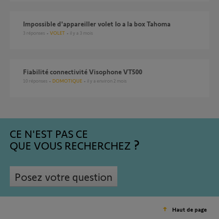
Impossible d'appareiller volet Io a la box Tahoma
3
réponses
VOLET
il y a 3 mois
Fiabilité connectivité Visophone VT500
10
réponses
DOMOTIQUE
il y a environ 2 mois
CE N'EST PAS CE
QUE VOUS RECHERCHEZ
Posez votre question
Haut de page