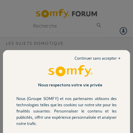
Particuliers
Professionnels
Forum
LES SUJETS DOMOTIQUE
Volet
Problème de connexion des appareils sur
Continuer sans accepter →
ma Tohoma
Portail
Bonjour,
Je n'arrive pas à connecter mes volets roulants, mon portail et ma
Garage
Nous respectons votre vie privée
porte de garage sur ma Tohoma
Nous (Groupe SOMFY) et nos partenaires utilisons des
Merci,
Sécurité
technologies telles que les cookies sur notre site pour les
finalités suivantes: Personnaliser le contenu et les
Alain P.
publicités, offrir une expérience personnalisée et analyser
Domotique
il y a plus de 4 ans
notre trafic.
Participer au fil de discussion