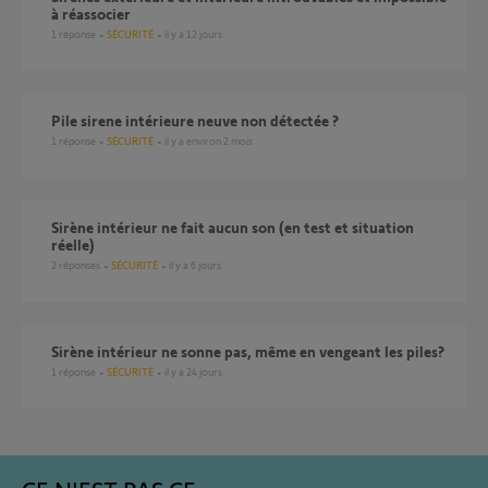
à réassocier
1
réponse
SÉCURITÉ
il y a 12 jours
Pile sirene intérieure neuve non détectée ?
1
réponse
SÉCURITÉ
il y a environ 2 mois
Sirène intérieur ne fait aucun son (en test et situation
réelle)
2
réponses
SÉCURITÉ
il y a 6 jours
Sirène intérieur ne sonne pas, même en vengeant les piles?
1
réponse
SÉCURITÉ
il y a 24 jours