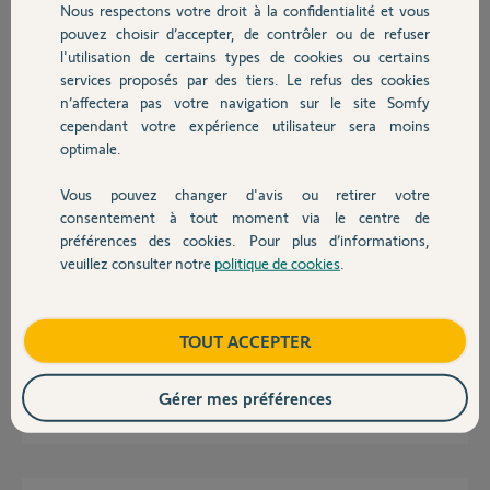
Nous respectons votre droit à la confidentialité et vous
Chauffage
Cyril C.
pouvez choisir d’accepter, de contrôler ou de refuser
il y a plus de 4 ans
l'utilisation de certains types de cookies ou certains
Participer au fil de discussion
services proposés par des tiers. Le refus des cookies
Autres produits
n’affectera pas votre navigation sur le site Somfy
cependant votre expérience utilisateur sera moins
optimale.
Réponses
Vous pouvez changer d'avis ou retirer votre
Devis avec un pro
consentement à tout moment via le centre de
Bonjour Cyril,
préférences des cookies. Pour plus d’informations,
Si après avoir rapproché votre sirène intérieure de votre Link cela
veuillez consulter notre
politique de cookies
.
Contact
aboutit toujours par un échec, nous allons devoir récupérer votre sirène
et la remplacer.
Je viens de vous envoyer un mail.
Boutique
TOUT ACCEPTER
Bonne journée,
Gérer mes préférences
Maud F.
il y a plus de 4 ans