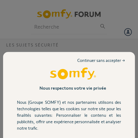
Particuliers
Professionnels
Forum
LES SUJETS SÉCURITÉ
Volet
Sirène intérieure Dysfonctionnement après
Continuer sans accepter →
changement piles ?
Portail
Bonjour,
Après avoir été informé du remplacement nécessaire des piles dans la
Garage
Nous respectons votre vie privée
sirène intérieur (Home Alarme), il n'est plus possible de l'appairer, je
l'ai est acheté sur le site Somfy (Powerline d-LR20) la sirène
Nous (Groupe SOMFY) et nos partenaires utilisons des
s'illumine des l'insertion de celles-ci c'est tout ! j'ai tenté un nouvel
Sécurité
technologies telles que les cookies sur notre site pour les
appairage idem.
finalités suivantes: Personnaliser le contenu et les
publicités, offrir une expérience personnalisée et analyser
D'avance merci pour votre aide.
Domotique
notre trafic.
Cyril.