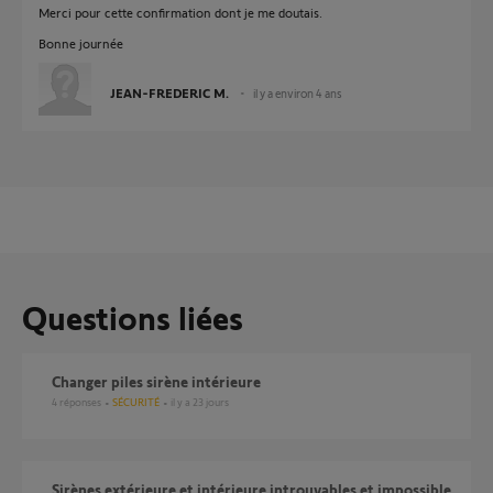
Merci pour cette confirmation dont je me doutais.
Bonne journée
JEAN-FREDERIC M.
il y a environ 4 ans
Questions liées
Changer piles sirène intérieure
4
réponses
SÉCURITÉ
il y a 23 jours
Sirènes extérieure et intérieure introuvables et impossible