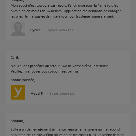
Mon souci n'est toujours pas résolu, j'ai changé pour la 4eme fois les
piles hier, en moins de 24 heures l'application me demande de changer
les piles. Je n'ai pas eu de mise à jour jour (système home alarme).
Cyril C.
il y a environ 4 ans
Cyril,
Nous allons procéder au retour SAV de votre sirène intérieure.
Veuillez m'envoyer vos cordonnées par mail.
Bonne journée,
Maud F.
il y a environ 4 ans
Bonjour,
Suite à un déménagement je n'ai pu réinstaller la sirène qui ne répond
plus et ne réagit plus à l'introduction de nouvelles piles. La sirène date de