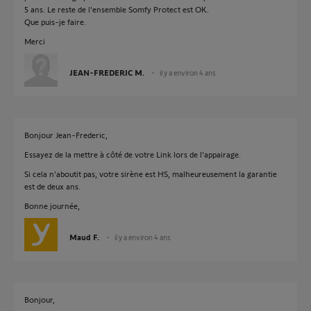
5 ans. Le reste de l'ensemble Somfy Protect est OK.
Que puis-je faire.
Merci
JEAN-FREDERIC M.
il y a environ 4 ans
Bonjour Jean-Frederic,
Essayez de la mettre à côté de votre Link lors de l'appairage.
Si cela n'aboutit pas, votre sirène est HS, malheureusement la garantie
est de deux ans.
Bonne journée,
Maud F.
il y a environ 4 ans
Bonjour,