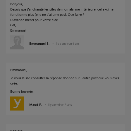
Bonjour,
Depuis que j'ai changé les piles de mon alarme intérieure, celle-ci ne
fonctionne plus (elle ne s'allume pas). Que faire ?
D'avance merci pour votre aide.
Cdt,
Emmanuel
Emmanuel E.
il y a environ 4 ans
Emmanuel,
Je vous laisse consulter la réponse donnée sur l'autre post que vous avez
crée.
Bonne journée,
Maud F.
il y a environ 4 ans
Bonjour,