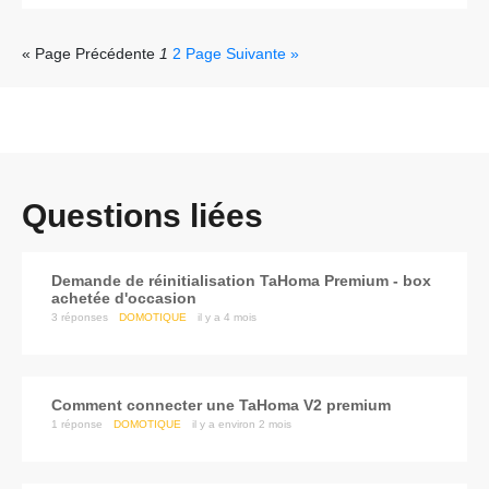
« Page Précédente
1
2
Page Suivante »
Questions liées
Demande de réinitialisation TaHoma Premium - box
achetée d'occasion
3
réponses
DOMOTIQUE
il y a 4 mois
comment connecter une TaHoma V2 premium
1
réponse
DOMOTIQUE
il y a environ 2 mois