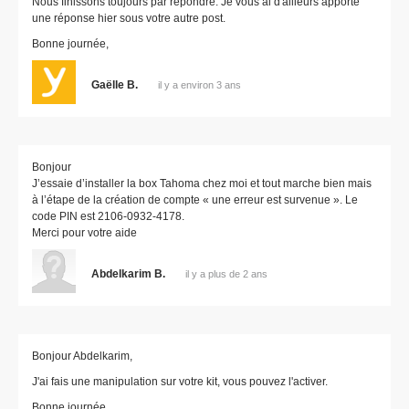
Nous finissons toujours par répondre. Je vous ai d'ailleurs apporté
une réponse hier sous votre autre post.
Bonne journée,
Gaëlle B.
il y a environ 3 ans
Bonjour
J’essaie d’installer la box Tahoma chez moi et tout marche bien mais
à l’étape de la création de compte « une erreur est survenue ». Le
code PIN est 2106-0932-4178.
Merci pour votre aide
Abdelkarim B.
il y a plus de 2 ans
Bonjour Abdelkarim,
J'ai fais une manipulation sur votre kit, vous pouvez l'activer.
Bonne journée,