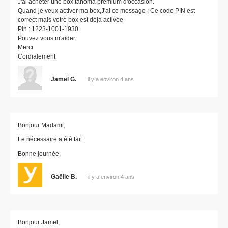
J'ai acheter une box tahoma premium d'occasion.
Quand je veux activer ma box,J'ai ce message : Ce code PIN est
correct mais votre box est déjà activée
Pin : 1223-1001-1930
Pouvez vous m'aider
Merci
Cordialement
Jamel G.
il y a environ 4 ans
Bonjour Madami,
Le nécessaire a été fait.
Bonne journée,
Gaëlle B.
il y a environ 4 ans
Bonjour Jamel,