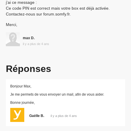
j'ai ce message :
Chauffage
Ce code PIN est correct mais votre box est déjà activée.
Contactez-nous sur forum.somfy.fr.
Autres produits
Merci,
max D.
il y a plus de 4 ans
Devis avec un pro
Réponses
Contact
Bonjour Max,
Boutique
Je me permets de vous envoyer un mail, afin de vous aider.
Bonne journée,
Gaëlle B.
il y a plus de 4 ans