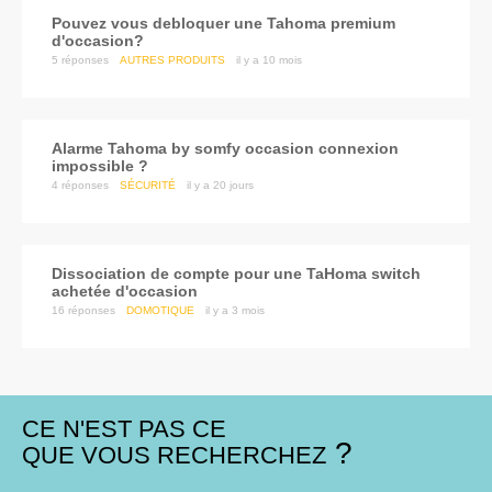
Pouvez vous debloquer une Tahoma premium
d'occasion?
5
réponses
AUTRES PRODUITS
il y a 10 mois
Alarme Tahoma by somfy occasion connexion
impossible ?
4
réponses
SÉCURITÉ
il y a 20 jours
Dissociation de compte pour une TaHoma switch
achetée d'occasion
16
réponses
DOMOTIQUE
il y a 3 mois
CE N'EST PAS CE
QUE VOUS RECHERCHEZ