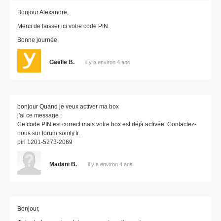
Bonjour Alexandre,
Merci de laisser ici votre code PIN.
Bonne journée,
Gaëlle B.
il y a environ 4 ans
bonjour Quand je veux activer ma box
j'ai ce message :
Ce code PIN est correct mais votre box est déjà activée. Contactez-
nous sur forum.somfy.fr.
pin 1201-5273-2069
Madani B.
il y a environ 4 ans
Bonjour,