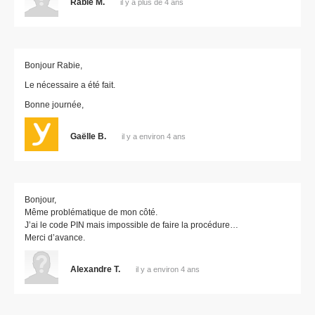
Rabie M.
il y a plus de 4 ans
Bonjour Rabie,
Le nécessaire a été fait.
Bonne journée,
Gaëlle B.
il y a environ 4 ans
Bonjour,
Même problématique de mon côté.
J’ai le code PIN mais impossible de faire la procédure…
Merci d’avance.
Alexandre T.
il y a environ 4 ans