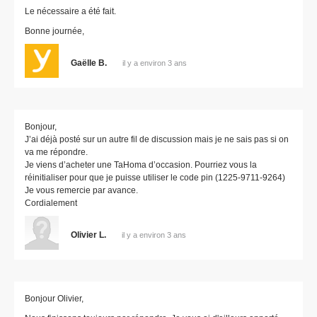
Le nécessaire a été fait.
Bonne journée,
Gaëlle B.
il y a environ 3 ans
Bonjour,
J’ai déjà posté sur un autre fil de discussion mais je ne sais pas si on
va me répondre.
Je viens d’acheter une TaHoma d’occasion. Pourriez vous la
réinitialiser pour que je puisse utiliser le code pin (1225-9711-9264)
Je vous remercie par avance.
Cordialement
Olivier L.
il y a environ 3 ans
Bonjour Olivier,