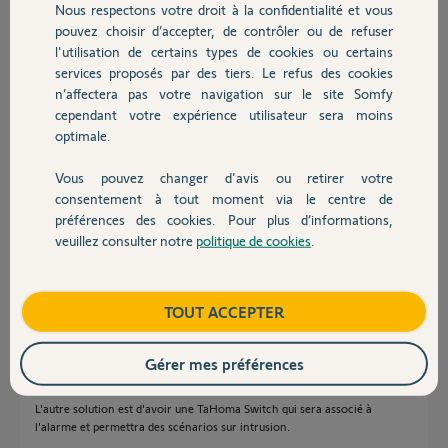
Nous respectons votre droit à la confidentialité et vous
Y a t il une autre solution ?
Chauffage
pouvez choisir d’accepter, de contrôler ou de refuser
D'avance merci pour vos suggestions et conseils
l'utilisation de certains types de cookies ou certains
Merci,
services proposés par des tiers. Le refus des cookies
Autres produits
n’affectera pas votre navigation sur le site Somfy
cependant votre expérience utilisateur sera moins
André G.
optimale.
il y a environ 4 ans
Participer au fil de discussion
Vous pouvez changer d'avis ou retirer votre
Devis avec un pro
consentement à tout moment via le centre de
préférences des cookies. Pour plus d’informations,
Réponses
veuillez consulter notre
politique de cookies
.
Contact
Bonsoir,
Boutique
TOUT ACCEPTER
On peut remplacer le Link par le Link Advanced, faudra par contre
refaire l'installation.
Gérer mes préférences
On peut associer 25 actionneurs RTS ou 25 IO.
L'autre solution est d'avoir une TaHoma Switch qui sera associé à
l'alarme et permettra des scénarios sur intrusion.