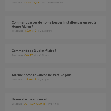
1
réponse
DOMOTIQUE
il y a environ un mois
Comment passer de home keeper installée par un pro à
Home Alarm ?
5
réponses
SÉCURITÉ
il y a 25 jours
Commande de 3 volet filaire ?
8
réponses
VOLET
il y a 22 jours
Alarme home advanced ne s'active plus
7
réponses
SÉCURITÉ
il y a 1 jour
Home alarme advanced
1
réponse
AUTRES PRODUITS
il y a 4 mois