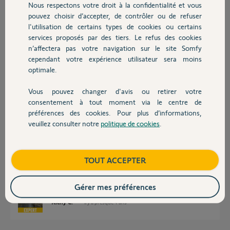
Nous respectons votre droit à la confidentialité et vous
Chauffage
pouvez choisir d’accepter, de contrôler ou de refuser
l'utilisation de certains types de cookies ou certains
services proposés par des tiers. Le refus des cookies
Autres produits
n’affectera pas votre navigation sur le site Somfy
cependant votre expérience utilisateur sera moins
Stéphane F.
optimale.
il y a presque 4 ans
Participer au fil de discussion
Vous pouvez changer d'avis ou retirer votre
Devis avec un pro
consentement à tout moment via le centre de
préférences des cookies. Pour plus d’informations,
veuillez consulter notre
politique de cookies
.
Réponses
Contact
Boutique
TOUT ACCEPTER
Bonjour
Certains récupèrent la transparence de la lentille en la polissant.
Gérer mes préférences
Richy C.
il y a presque 4 ans