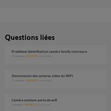
Questions liées
Problème identification caméra Somfy interieure
20
réponses
SÉCURITÉ
il y a 2 mois
Deconnexion des cameras video du WIFI
71
réponses
SÉCURITÉ
il y a 4 mois
Caméra outdoor perte de wifi
2
réponses
SÉCURITÉ
il y a 2 mois