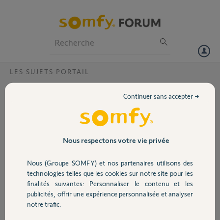
Particuliers
Professionnels
Forum
LES SUJETS PORTAIL
Volet
Caméra abîmée de l'intérieur Modèle V600
Continuer sans accepter →
Bonjour,
Portail
La caméra du portier à Empreintes modèle V600
est abîmée de l'intérieur. Est-il possible de le
Garage
Nous respectons votre vie privée
réparer, nettoyer la lentille intérieure ou le sav
peut proposer un échange?
Nous (Groupe SOMFY) et nos partenaires utilisons des
Sécurité
Merci,
technologies telles que les cookies sur notre site pour les
finalités suivantes: Personnaliser le contenu et les
publicités, offrir une expérience personnalisée et analyser
Domotique
notre trafic.