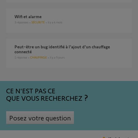
Wifi et alarme
3
réponses
SÉCURITÉ
il y a 4 mois
Peut-être un bug identifié à l'ajout d'un chauffage
connecté
1
réponse
CHAUFFAGE
il y a 9 jours
CE N'EST PAS CE
QUE VOUS RECHERCHEZ
Posez votre question