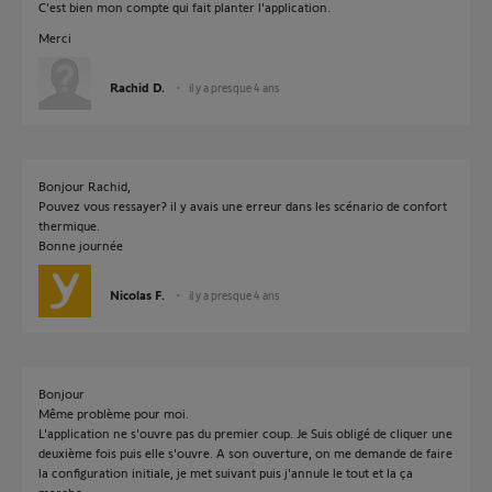
C'est bien mon compte qui fait planter l'application.
Merci
Rachid D.
il y a presque 4 ans
Bonjour Rachid,
Pouvez vous ressayer? il y avais une erreur dans les scénario de confort
thermique.
Bonne journée
Nicolas F.
il y a presque 4 ans
Bonjour
Même problème pour moi.
L'application ne s'ouvre pas du premier coup. Je Suis obligé de cliquer une
deuxième fois puis elle s'ouvre. A son ouverture, on me demande de faire
la configuration initiale, je met suivant puis j'annule le tout et la ça