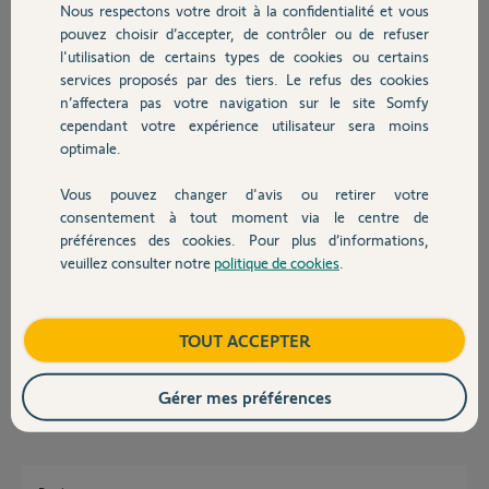
Nous respectons votre droit à la confidentialité et vous
Chauffage
pouvez choisir d’accepter, de contrôler ou de refuser
Code PIN 2023-6744-4835
l'utilisation de certains types de cookies ou certains
Merci d'avance pour votre action.
services proposés par des tiers. Le refus des cookies
Autres produits
n’affectera pas votre navigation sur le site Somfy
cependant votre expérience utilisateur sera moins
Thierry
optimale.
il y a presque 4 ans
Vous pouvez changer d'avis ou retirer votre
Devis avec un pro
consentement à tout moment via le centre de
Réponses
préférences des cookies. Pour plus d’informations,
veuillez consulter notre
politique de cookies
.
Contact
Bonjour Thierry,
Je vois que vous arrivez de nouveau a vous connecter a l'application.
Boutique
TOUT ACCEPTER
Bonne journée
Nicolas F.
Gérer mes préférences
il y a presque 4 ans