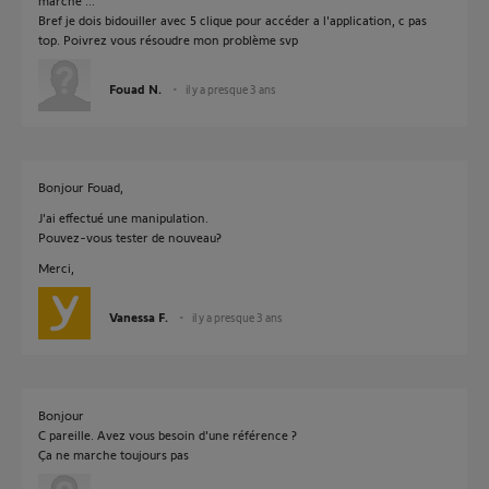
marche ...
Bref je dois bidouiller avec 5 clique pour accéder a l'application, c pas
top. Poivrez vous résoudre mon problème svp
Fouad N.
il y a presque 3 ans
Bonjour Fouad,
J'ai effectué une manipulation.
Pouvez-vous tester de nouveau?
Merci,
Vanessa F.
il y a presque 3 ans
Bonjour
C pareille. Avez vous besoin d'une référence ?
Ça ne marche toujours pas