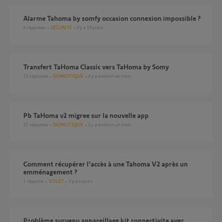
Alarme Tahoma by somfy occasion connexion impossible ?
4
réponses
SÉCURITÉ
il y a 19 jours
Transfert TaHoma Classic vers TaHoma by Somy
15
réponses
DOMOTIQUE
il y a environ un mois
Pb TaHoma v2 migree sur la nouvelle app
21
réponses
DOMOTIQUE
il y a environ un mois
Comment récupérer l'accès à une Tahoma V2 après un
emménagement ?
1
réponse
VOLET
il y a 4 jours
problème survenu appareillage kit connectivite avec