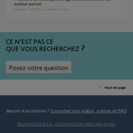
moteur portail
3
réponses
PORTAIL
il y a environ 2 mois
CE N'EST PAS CE
QUE VOUS RECHERCHEZ
Posez votre question
Haut de page
Besoin d’assistance ?
Consultez nos vidéos, notices et FAQ
Recevez nos actus, conseils et bons plans par email !