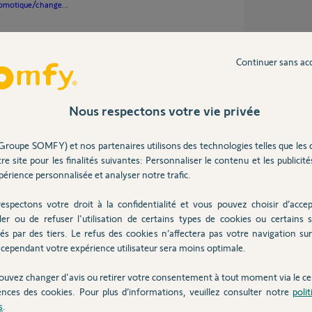
omotique/change...
4 ans
Continuer sans ac
Nous respectons votre vie privée
ns (j’avais vérifié avant d’acheter …)
te_des_compatibilités_KIT_CONNECTIVITE_03
Groupe SOMFY) et nos partenaires utilisons des technologies telles que les 
re site pour les finalités suivantes: Personnaliser le contenu et les publicités
érience personnalisée et analyser notre trafic.
espectons votre droit à la confidentialité et vous pouvez choisir d’accep
4 ans
ler ou de refuser l'utilisation de certains types de cookies ou certains s
és par des tiers. Le refus des cookies n’affectera pas votre navigation sur 
cependant votre expérience utilisateur sera moins optimale.
 de connectivité, ainsi que la liste des
ouvez changer d'avis ou retirer votre consentement à tout moment via le ce
ences des cookies. Pour plus d’informations, veuillez consulter notre
poli
//Compartif-TaHoma...
s
.