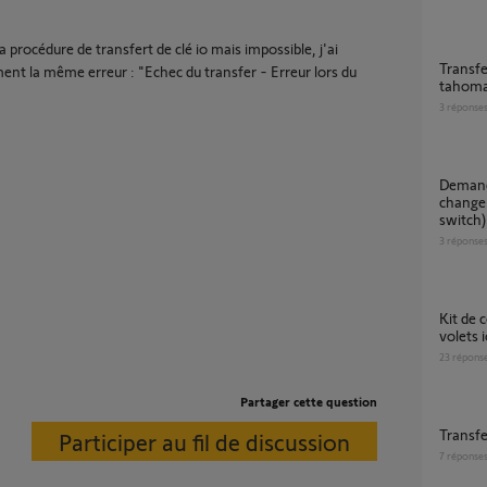
 la procédure de transfert de clé io mais impossible, j'ai
Transfert d'une clé io kit de connectivité vers
nt la même erreur : "Echec du transfer - Erreur lors du
tahoma
3
réponse
Demande de transfert de clé io suite à
change
switch)
3
réponse
Kit de connectivité : impossible d'ajouter mes
volets i
23
répons
Partager cette question
Transfe
Participer au fil de discussion
7
réponse