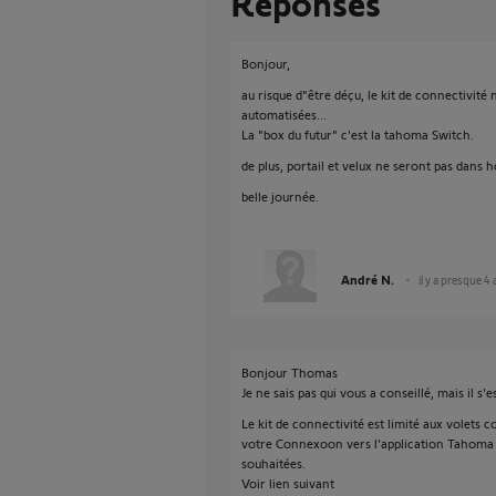
Réponses
Bonjour,
au risque d"être déçu, le kit de connectivité
automatisées...
La "box du futur" c'est la tahoma Switch.
de plus, portail et velux ne seront pas dans 
belle journée.
André N.
il y a presque 4
Bonjour Thomas
Je ne sais pas qui vous a conseillé, mais il s'e
Le kit de connectivité est limité aux volets
votre Connexoon vers l'application Tahoma 
souhaitées.
Voir lien suivant