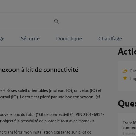
ge
Sécurité
Domotique
Chauffage
Acti
nnexoon à kit de connectivité
Par
Im
de 6 Brises soleil orientables (moteurs IO), un vélux (IO) et
rtail (IO). Le tout est piloté par une box connexoon. (cf
Ques
nouvelle box du futur ("kit de connectivité", PIN 2101-6917-
 objectif la possibilité de piloter le tout avec Homekit.
Transférer les équipements Io d'une
connexo
c transférer mon installation existante sur le kit de
1
réponse