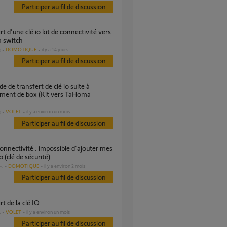
Participer au fil de discussion
 switch
DOMOTIQUE
il y a 14 jours
s
Participer au fil de discussion
ment de box (Kit vers TaHoma
VOLET
il y a environ un mois
s
Participer au fil de discussion
o (clé de sécurité)
DOMOTIQUE
il y a environ 2 mois
es
Participer au fil de discussion
rt de la clé IO
VOLET
il y a environ un mois
s
Participer au fil de discussion