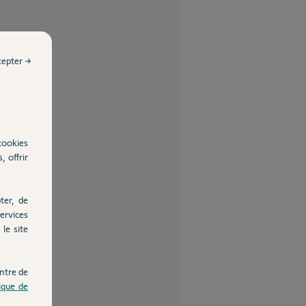
cepter →
cookies
, offrir
ter, de
ervices
le site
ntre de
tique de