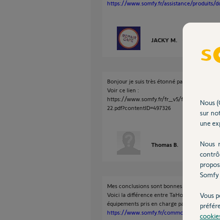
https://www.somfy.fr/assistance/produits/d
JACKY M.
il y a presque 
Bonjour je suis très étonné par vos conclusio
Voir ce lien :
https://www.somfy.fr/fr_v5/file.cfm/Lis
Nous (
22.pdf?contentID=497326
sur not
une exp
Nous r
Thomas B.
il y a presque 
contrô
propos
Somfy 
Mes conclusions sont bonnes.
Voici la différence entre TaHoma Switch et kit
Vous p
équipements pris en charge par homekit.
préfér
https://www.somfy.fr/common/img/library
cookie