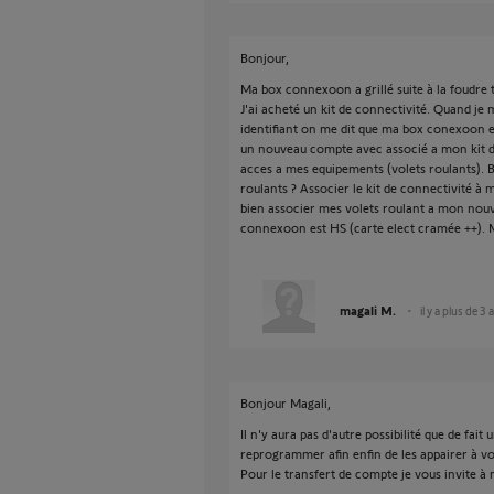
Bonjour,
Ma box connexoon a grillé suite à la foudre 
J'ai acheté un kit de connectivité. Quand j
identifiant on me dit que ma box conexoon es
un nouveau compte avec associé a mon kit d
acces a mes equipements (volets roulants). 
roulants ? Associer le kit de connectivité à
bien associer mes volets roulant a mon nouv
connexoon est HS (carte elect cramée ++). M
magali M.
il y a plus de 3 
Bonjour Magali,
Il n'y aura pas d'autre possibilité que de fait
reprogrammer afin enfin de les appairer à vo
Pour le transfert de compte je vous invite à 