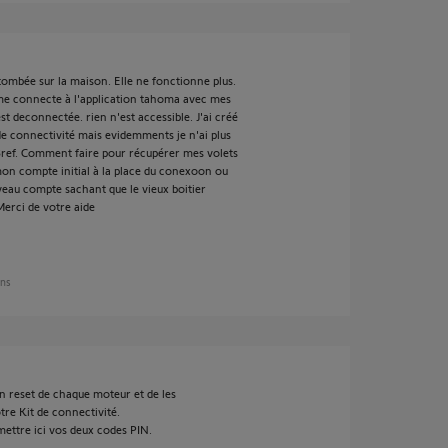
tombée sur la maison. Elle ne fonctionne plus.
e me connecte à l'application tahoma avec mes
t deconnectée. rien n'est accessible. J'ai créé
e connectivité mais evidemments je n'ai plus
Bref. Comment faire pour récupérer mes volets
 mon compte initial à la place du conexoon ou
eau compte sachant que le vieux boitier
erci de votre aide
ans
 un reset de chaque moteur et de les
tre Kit de connectivité.
mettre ici vos deux codes PIN.