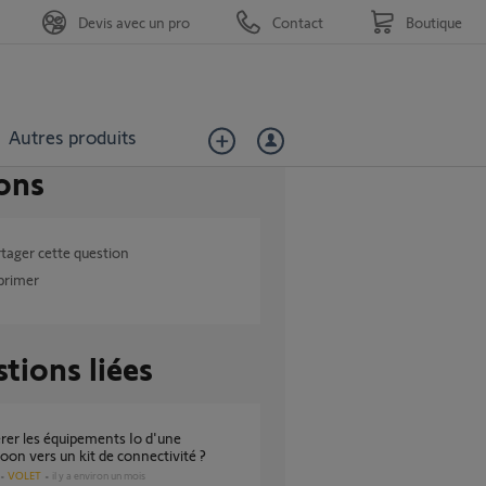
Devis avec un pro
Contact
Boutique
Autres produits
ons
tager cette question
primer
tions liées
on vers un kit de connectivité ?
VOLET
il y a environ un mois