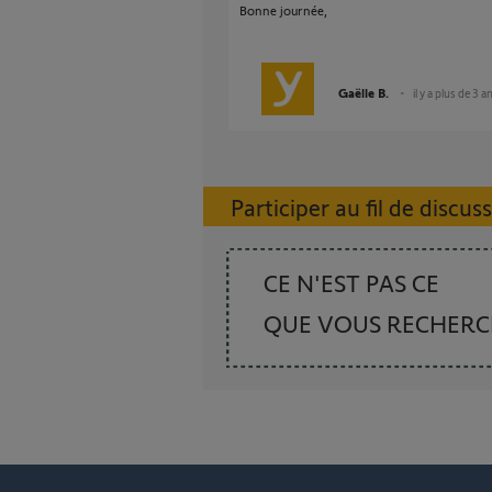
Bonne journée,
Gaëlle B.
il y a plus de 3 a
Participer au fil de discus
CE N'EST PAS CE
QUE VOUS RECHER