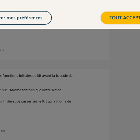
er mes préférences
TOUT ACCEP
 ans
 fonctions initiales du kit avant la bascule de
r sur Tahoma fait plus que votre Kit de
 l'intérêt de passer sur le Kit qui a moins de
4 ans