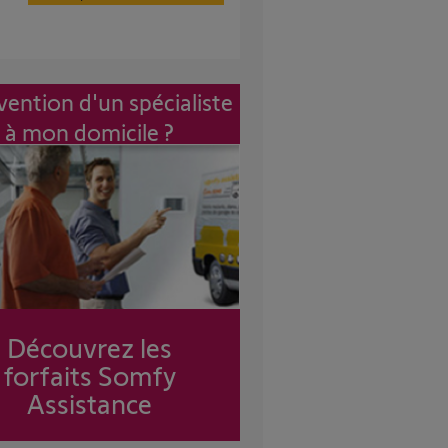
vention d'un spécialiste
à mon domicile ?
Découvrez les
forfaits Somfy
Assistance