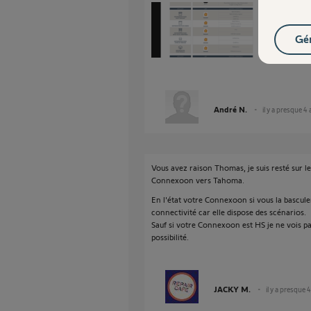
Gér
André N.
il y a presque 4
Vous avez raison Thomas, je suis resté sur les
Connexoon vers Tahoma.
En l'état votre Connexoon si vous la bascule
connectivité car elle dispose des scénarios.
Sauf si votre Connexoon est HS je ne vois pas
possibilité.
JACKY M.
il y a presque 