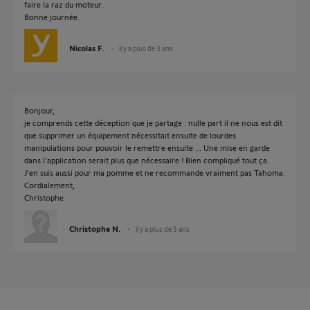
faire la raz du moteur.
Bonne journée.
Nicolas F.
il y a plus de 3 ans
Bonjour,
je comprends cette déception que je partage : nulle part il ne nous est dit
que supprimer un équipement nécessitait ensuite de lourdes
manipulations pour pouvoir le remettre ensuite ... Une mise en garde
dans l'application serait plus que nécessaire ! Bien compliqué tout ça.
J'en suis aussi pour ma pomme et ne recommande vraiment pas Tahoma.
Cordialement,
Christophe
Christophe N.
il y a plus de 3 ans