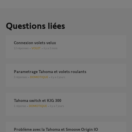
Questions liées
Connexion volets velux
12
réponses
VOLET
il y a 2 mois
Parametrage Tahoma et volets roulants
3
réponses
DOMOTIQUE
il y a 3 jours
Tahoma switch et KIG 300
1
réponse
DOMOTIQUE
il y a 7 jours
Problème avec la Tahoma et Smoove Origin IO