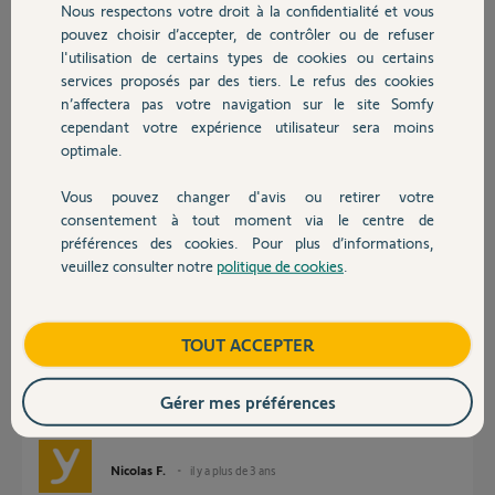
Nous respectons votre droit à la confidentialité et vous
Chauffage
pouvez choisir d’accepter, de contrôler ou de refuser
Patrick B.
l'utilisation de certains types de cookies ou certains
il y a presque 4 ans
services proposés par des tiers. Le refus des cookies
Autres produits
Participer au fil de discussion
n’affectera pas votre navigation sur le site Somfy
cependant votre expérience utilisateur sera moins
optimale.
Réponses
Vous pouvez changer d'avis ou retirer votre
Devis avec un pro
consentement à tout moment via le centre de
préférences des cookies. Pour plus d’informations,
Bonjour Patrick,
veuillez consulter notre
politique de cookies
.
Contact
En effet, une fois un moteur supprimé, il ne pourra pas être enregistré de
nouveau sans remise à zéro et qu'une nouvelle clé de sécurité soit
générée.
Boutique
TOUT ACCEPTER
Vous pouvez contacter le service technique au 09 69 320 300 afin qu'il
teste une manipulation à distance avant d'effectuer la remise à zéro du
moteur.
Gérer mes préférences
Bonne journée,
Nicolas F.
il y a plus de 3 ans