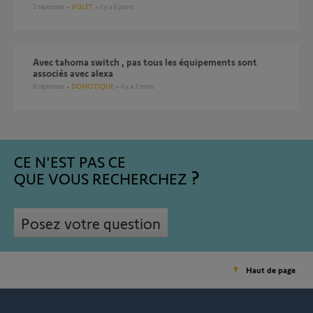
2
réponses
VOLET
il y a 6 jours
Avec tahoma switch , pas tous les équipements sont
associés avec alexa
8
réponses
DOMOTIQUE
il y a 2 mois
CE N'EST PAS CE
QUE VOUS RECHERCHEZ
Posez votre question
Haut de page