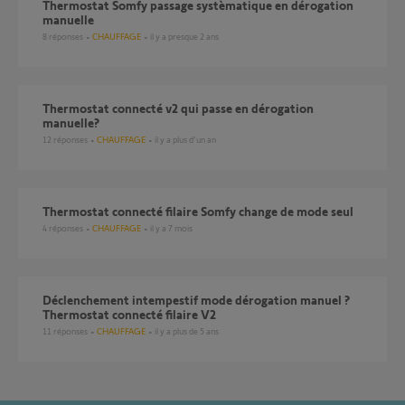
Thermostat Somfy passage systèmatique en dérogation
manuelle
8
réponses
CHAUFFAGE
il y a presque 2 ans
Thermostat connecté v2 qui passe en dérogation
manuelle?
12
réponses
CHAUFFAGE
il y a plus d'un an
Thermostat connecté filaire Somfy change de mode seul
4
réponses
CHAUFFAGE
il y a 7 mois
Déclenchement intempestif mode dérogation manuel ?
Thermostat connecté filaire V2
11
réponses
CHAUFFAGE
il y a plus de 5 ans