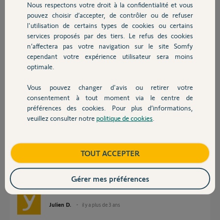
Nous respectons votre droit à la confidentialité et vous
Chauffage
pouvez choisir d’accepter, de contrôler ou de refuser
Damien C.
l'utilisation de certains types de cookies ou certains
il y a plus de 3 ans
services proposés par des tiers. Le refus des cookies
Autres produits
n’affectera pas votre navigation sur le site Somfy
cependant votre expérience utilisateur sera moins
Réponses
optimale.
Vous pouvez changer d'avis ou retirer votre
Devis avec un pro
consentement à tout moment via le centre de
Bonjour Damien,
préférences des cookies. Pour plus d’informations,
Il faudra nettoyer votre dalle tactile et si cela persiste, la réinstallation
veuillez consulter notre
politique de cookies
.
Contact
sera requise.
Le réveil intempestifs peut être du à une diaphonie liée au câble qui relie
votre thermostat au système de chauffe.
Boutique
TOUT ACCEPTER
Si malgré tout vous n'arrivez pas à améliorer cette situation, le
remplacement produit sera préconisé.
Gérer mes préférences
Bonne journée.
Julien D.
il y a plus de 3 ans