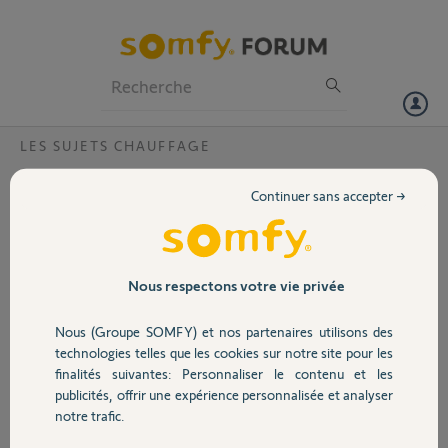
Particuliers
Professionnels
Forum
LES SUJETS CHAUFFAGE
Volet
Mode dérogation manuelle
Continuer sans accepter →
Bonjour,
Portail
J ai exactement le même problème que d autres
utilisateurs Somfy avec un thermostat connecté
Garage
Nous respectons votre vie privée
mais non filaire
Il passe en mode dérogation manuelle avec des
Nous (Groupe SOMFY) et nos partenaires utilisons des
températures aléatoires sans aucune action de
Sécurité
technologies telles que les cookies sur notre site pour les
ma part ci joint une photo de mon tableau de
finalités suivantes: Personnaliser le contenu et les
bord
publicités, offrir une expérience personnalisée et analyser
Mon code pin est le 174212155177
Domotique
notre trafic.
Merci de votre réponse