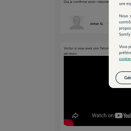
Oui je confirme avoir rebooter la box interne
une exp
Nous r
contrô
victor G.
il y a plus de 3 a
propos
Somfy 
Vous p
Victor si vous avez une Tahoma v2 il y a un
préfér
serveurs
cookie
Gér