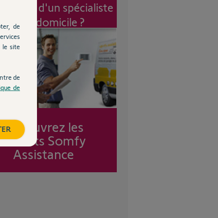
vention d'un spécialiste
à mon domicile ?
ter, de
ervices
le site
ntre de
tique de
Découvrez les
TER
forfaits Somfy
Assistance