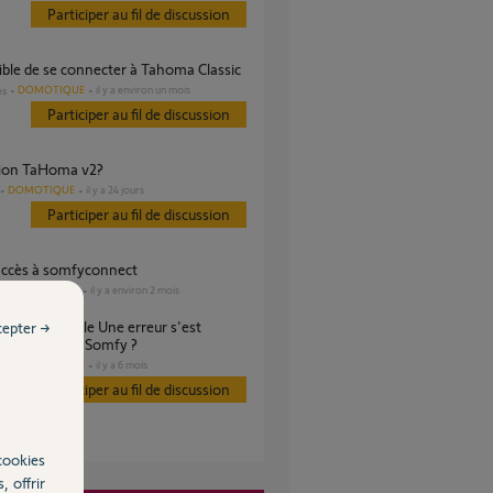
Participer au fil de discussion
ible de se connecter à Tahoma Classic
DOMOTIQUE
il y a environ un mois
es
Participer au fil de discussion
ation TaHoma v2?
DOMOTIQUE
il y a 24 jours
Participer au fil de discussion
'accès à somfyconnect
DOMOTIQUE
il y a environ 2 mois
s
cepter →
te Tahoma by Somfy ?
DOMOTIQUE
il y a 6 mois
es
Participer au fil de discussion
cookies
, offrir