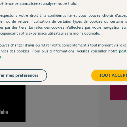
t et aussi la box Tahoma. Mais rien n'y fait.
Inter
érience personnalisée et analyser notre trafic.
espectons votre droit à la confidentialité et vous pouvez choisir d’accep
ler ou de refuser l'utilisation de certains types de cookies ou certains s
ns
és par des tiers. Le refus des cookies n’affectera pas votre navigation sur 
cependant votre expérience utilisateur sera moins optimale.
ouvez changer d'avis ou retirer votre consentement à tout moment via le ce
e procédure de resynchronisation avec les
ences des cookies. Pour plus d’informations, veuillez consulter notre
poli
s
.
er mes préférences
TOUT ACCEP