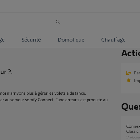
ge
Sécurité
Domotique
Chauffage
Acti
ur ?.
Par
Im
 n’arrivons plus à gérer les volets a distance.
éder au serveur somfy Connect. ‘’une erreur s’est produite au
Ques
Connexion impossible application Tahoma
Classic
14
répons