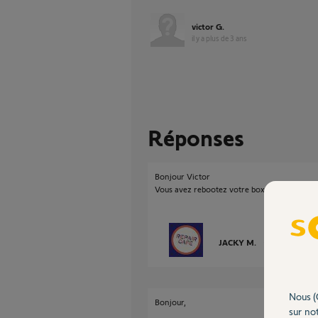
victor G.
il y a plus de 3 ans
Réponses
Bonjour Victor
Vous avez rebootez votre box internet pour o
JACKY M.
il y a plus de 3
Nous (
Bonjour,
sur not