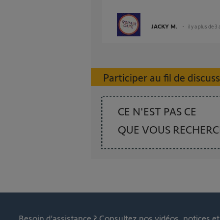
JACKY M.
il y a plus de 3
Participer au fil de discus
CE N'EST PAS CE
QUE VOUS RECHER
Besoin d’assistance ?
Consultez nos vidéos, notices e