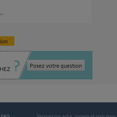
 ans
sion
Posez votre question
CHEZ
t FAQ
Recevez nos actus, conseils et bons plans 