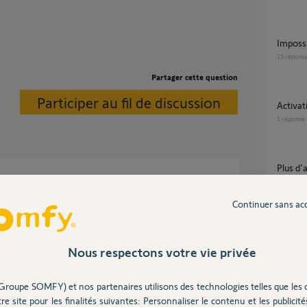
Imposs
15
répons
Partager cette question
Participer au fil de discussion
Activ
1
réponse
Plus d
7
réponse
bliger le matériel a se reconnecter ?
Connexion impossible Une erreur s'est
Continuer sans ac
produi
22
répons
 ans
Nous respectons votre vie privée
Groupe SOMFY) et nos partenaires utilisons des technologies telles que les 
re site pour les finalités suivantes: Personnaliser le contenu et les publicités