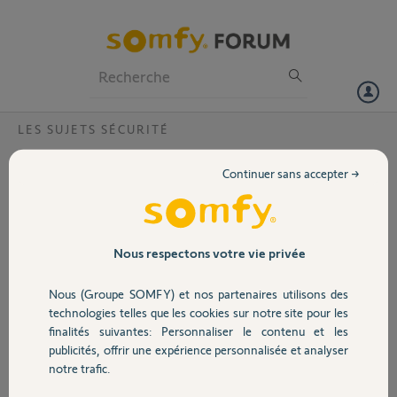
Particuliers
Professionnels
Forum
LES SUJETS SÉCURITÉ
Volet
Faux positifs Déplacements et Détections
Continuer sans accepter →
mouvements animaux
Portail
Bonjour,
Depuis l'installation, il y a 2 jours, mon alarme Home Advanced
Garage
Nous respectons votre vie privée
déclenche les sirènes suite à des faux positifs :
Nous (Groupe SOMFY) et nos partenaires utilisons des
Déplacements du Link advanced
Sécurité
technologies telles que les cookies sur notre site pour les
Déplacements du détecteur de mouvement
finalités suivantes: Personnaliser le contenu et les
publicités, offrir une expérience personnalisée et analyser
Déplacement de la sirène intérieure
Domotique
notre trafic.
et Détection d'un mouvement par le détecteur infra rouge