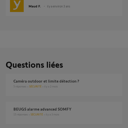
Maud F.
il y a environ 3 ans
Questions liées
Caméra outdoor et limite détection ?
5
réponses
SÉCURITÉ
il y a 2 mois
BEUGS alarme advanced SOMFY
15
réponses
SÉCURITÉ
il y a 3 mois