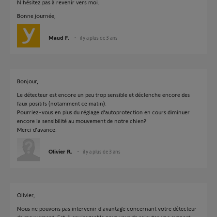
N'hésitez pas à revenir vers moi.
Bonne journée,
Maud F.
il y a plus de 3 ans
Bonjour,
Le détecteur est encore un peu trop sensible et déclenche encore des
faux positifs (notamment ce matin).
Pourriez-vous en plus du réglage d'autoprotection en cours diminuer
encore la sensibilité au mouvement de notre chien?
Merci d'avance.
Olivier R.
il y a plus de 3 ans
Olivier,
Nous ne pouvons pas intervenir d'avantage concernant votre détecteur