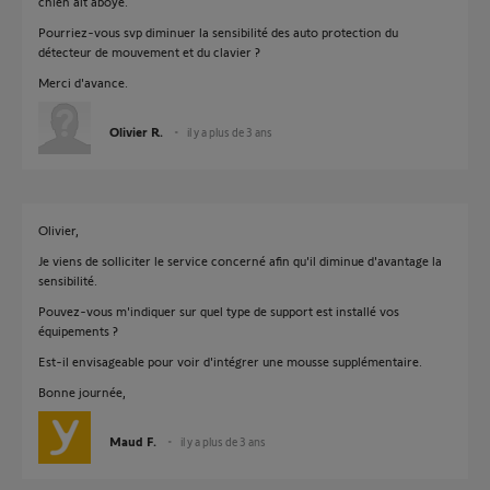
chien ait aboyé.
Pourriez-vous svp diminuer la sensibilité des auto protection du
détecteur de mouvement et du clavier ?
Merci d'avance.
Olivier R.
il y a plus de 3 ans
Olivier,
Je viens de solliciter le service concerné afin qu'il diminue d'avantage la
sensibilité.
Pouvez-vous m'indiquer sur quel type de support est installé vos
équipements ?
Est-il envisageable pour voir d'intégrer une mousse supplémentaire.
Bonne journée,
Maud F.
il y a plus de 3 ans