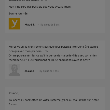
Non il ne sera pas possible que vous ayez la main.
Bonne journée,
Maud F.
il y a plus de 3 ans
Merci Maud, je n'en reviens pas que vous puissiez intervenir à distance
rien qu'avec mon prénom ... :o
On ne pourra vérifier ça qu'à la venue de ma belle-fille avec son chien
"déclencheur". Heureusement ça ne se produit pas avec la notre
Josiane
il y a plus de 3 ans
Josiane,
J'ai accès au back office de votre système grâce au mail utilisé sur notre
forum.