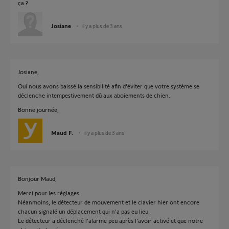
ça ?
Josiane
il y a plus de 3 ans
Josiane,
Oui nous avons baissé la sensibilité afin d'éviter que votre système se
déclenche intempestivement dû aux aboiements de chien.
Bonne journée,
Maud F.
il y a plus de 3 ans
Bonjour Maud,
Merci pour les réglages.
Néanmoins, le détecteur de mouvement et le clavier hier ont encore
chacun signalé un déplacement qui n'a pas eu lieu.
Le détecteur a déclenché l'alarme peu après l'avoir activé et que notre