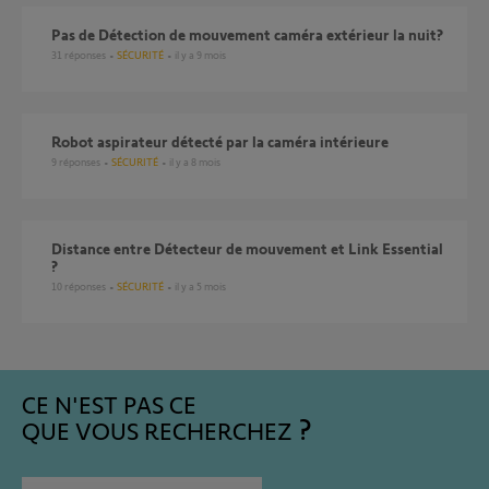
Pas de Détection de mouvement caméra extérieur la nuit?
31
réponses
SÉCURITÉ
il y a 9 mois
Robot aspirateur détecté par la caméra intérieure
9
réponses
SÉCURITÉ
il y a 8 mois
Distance entre Détecteur de mouvement et Link Essential
?
10
réponses
SÉCURITÉ
il y a 5 mois
CE N'EST PAS CE
QUE VOUS RECHERCHEZ