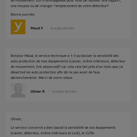
de mouvement. Est-il envisageable pour vous de rajouter une support,
une mousse ou de changer l'emplacement de votre détecteur?
Bonne journée,
Maud F.
il y a plus de 3 ans
Bonjour Maud, le service technique a-t-il pu baisser la sensibilité des
auto protection de mes équipements (clavier, sirène intérieure, détecteur
de mouvement, link advanced)? car cela cela fait près d'un mois que j'ai
désactivé les auto protection afin de ne pas avoir de faux
déclenchements. Merci de votre retour.
Olivier R.
il y a plus de 3 ans
Olivier,
Le service concerné a bien baissé la sensibilité de vos équipements
(clavier, détecteur, sirène intérieure et Link), le 11/04.