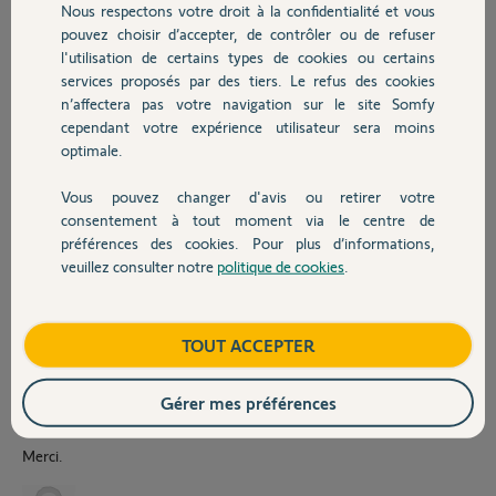
Je soupçonne que les faux positifs de déplacement soient produits par
Nous respectons votre droit à la confidentialité et vous
Chauffage
l'aboiement de notre chien durant notre absence.
pouvez choisir d’accepter, de contrôler ou de refuser
De plus, la sirène intérieure a également signalé un déplacement
l'utilisation de certains types de cookies ou certains
pendant notre présence après que nos enfants aient criés et rien
services proposés par des tiers. Le refus des cookies
Autres produits
n'avait été déplacé.
n’affectera pas votre navigation sur le site Somfy
cependant votre expérience utilisateur sera moins
Pour régler le problème temporairement, j'ai désactivé l'auto
optimale.
protection du Link Advance, de la sirène intérieure et du détecteur de
mouvement.
Vous pouvez changer d'avis ou retirer votre
Pourriez-vous svp régler le problème, la sensibilité ? afin que je
Devis avec un pro
consentement à tout moment via le centre de
réactive les autoprotections de tous les dispositifs.
préférences des cookies. Pour plus d’informations,
Concernant le faux positif sur le mouvement de notre chien (Jack
veuillez consulter notre
politique de cookies
.
Contact
Russel qui fait 8.5kg), j'ai réglé la sensibilité en excluant les animaux
de moins de 30kg au lieu de moins de 10Kg?
Y a-t-il également un réglage de sensibilité à faire de votre part?
Boutique
TOUT ACCEPTER
Si nous rachetons d'autres détecteurs de mouvement devrons nous
refaire appel à vous pour diminuer la sensibilité de l'autoprotection
Gérer mes préférences
des nouveaux dispositifs?
Merci.