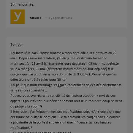
Bonne journée,
Maud F.
il y a plus de 3 ans
Bonjour,
J'ai installé le pack Home Alarme a mon domicile aux alentours du 20
avril. Depuis mon installation, j'ai eu plusieurs déclenchements
intempestifs : 23 avril (sirène extérieure déplacée), 03 mai (mvt détecté
salle a manger), 05 mai (détecteur mouvement couloir déplacé) !! Je
précise que j'ai un chien a mon domicile de 9 kg Jack Russel et que les
détecteurs ont été réglés pour 20 kg.
J'ai peur que mon voisinage s'aggace rapidement de ces déclenchements
sans raison apparente ..
Pouvez vous svp régler la sensibilité de l'autoprotection + mvt de ces
appareils pour éviter leur déclenchement lors d'un moindre coup de vent
ou petite vibration ??
2 ème point, j'ai fréquemment des notifications départ/arrivée alors que
personne ne quitte le domicile ! Le fait d'avoir les badges dans le couloir
a proximité de la porte d'entrée a t'il une influence sur ces fausses
notifications ?
En vous remerciant bcp pour votre aide