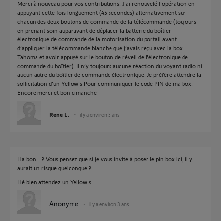
Merci à nouveau pour vos contributions. J’ai renouvelé l’opération en
appuyant cette fois longuement (45 secondes) alternativement sur
chacun des deux boutons de commande de la télécommande (toujours
en prenant soin auparavant de déplacer la batterie du boîtier
électronique de commande de la motorisation du portail avant
d’appliquer la télécommande blanche que j’avais reçu avec la box
Tahoma et avoir appuyé sur le bouton de réveil de l'électronique de
commande du boîtier). Il n’y toujours aucune réaction du voyant radio ni
aucun autre du boîtier de commande électronique. Je préfère attendre la
sollicitation d’un Yellow’s Pour communiquer le code PIN de ma box.
Encore merci et bon dimanche
Rene L.
il y a environ 3 ans
Ha bon....? Vous pensez que si je vous invite à poser le pin box ici, il y
aurait un risque quelconque ?
Hé bien attendez un Yellow's.
Anonyme
il y a environ 3 ans