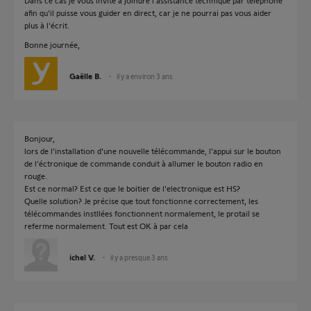
Dans ce cas je vous invite à joindre l'assistance technique par téléphone
afin qu'il puisse vous guider en direct, car je ne pourrai pas vous aider
plus à l'écrit.
Bonne journée,
Gaëlle B.
il y a environ 3 ans
Bonjour,
lors de l'installation d'une nouvelle télécommande, l'appui sur le bouton
de l'éctronique de commande conduit à allumer le bouton radio en
rouge.
Est ce normal? Est ce que le boitier de l'electronique est HS?
Quelle solution? Je précise que tout fonctionne correctement, les
télécommandes instllées fonctionnent normalement, le protail se
referme normalement. Tout est OK à par cela
ichel V.
il y a presque 3 ans