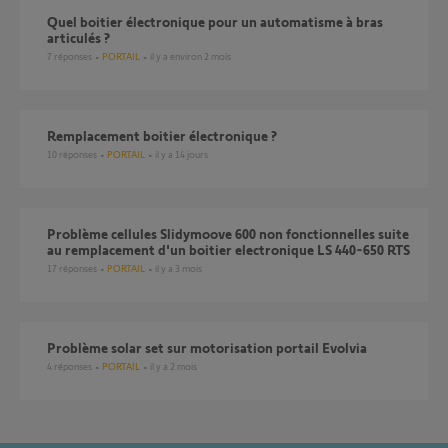
Quel boitier électronique pour un automatisme à bras
articulés ?
7
réponses
PORTAIL
il y a environ 2 mois
remplacement boitier électronique ?
10
réponses
PORTAIL
il y a 14 jours
Problème cellules Slidymoove 600 non fonctionnelles suite
au remplacement d'un boitier electronique LS 440-650 RTS
17
réponses
PORTAIL
il y a 3 mois
Problème solar set sur motorisation portail Evolvia
4
réponses
PORTAIL
il y a 2 mois