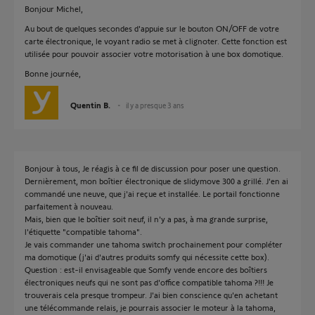
Bonjour Michel,
Au bout de quelques secondes d'appuie sur le bouton ON/OFF de votre
carte électronique, le voyant radio se met à clignoter. Cette fonction est
utilisée pour pouvoir associer votre motorisation à une box domotique.
Bonne journée,
Quentin B.
il y a presque 3 ans
Bonjour à tous, Je réagis à ce fil de discussion pour poser une question.
Dernièrement, mon boîtier électronique de slidymove 300 a grillé. J'en ai
commandé une neuve, que j'ai reçue et installée. Le portail fonctionne
parfaitement à nouveau.
Mais, bien que le boîtier soit neuf, il n'y a pas, à ma grande surprise,
l'étiquette "compatible tahoma".
Je vais commander une tahoma switch prochainement pour compléter
ma domotique (j'ai d'autres produits somfy qui nécessite cette box).
Question : est-il envisageable que Somfy vende encore des boîtiers
électroniques neufs qui ne sont pas d'office compatible tahoma ?!!! Je
trouverais cela presque trompeur. J'ai bien conscience qu'en achetant
une télécommande relais, je pourrais associer le moteur à la tahoma,