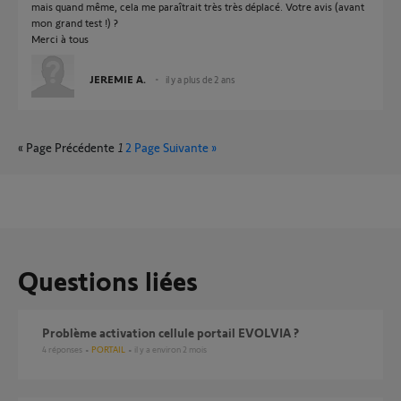
mais quand même, cela me paraîtrait très très déplacé. Votre avis (avant
mon grand test !) ?
Merci à tous
JEREMIE A.
il y a plus de 2 ans
« Page Précédente
1
2
Page Suivante »
Questions liées
Problème activation cellule portail EVOLVIA ?
4
réponses
PORTAIL
il y a environ 2 mois