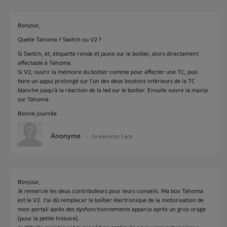
Bonjour,
Quelle Tahoma ? Switch ou V2 ?
Si Switch, et, étiquette ronde et jaune sur le boitier, alors directement
affectable à Tahoma.
Si V2; ouvrir la mémoire du boitier comme pour affecter une TC, puis
faire un appui prolongé sur l'un des deux boutons inférieurs de la TC
blanche jusqu'à la réaction de la led sur le boitier. Ensuite suivre la manip
sur Tahoma.
Bonne journée
Anonyme
il y a environ 3 ans
Bonjour,
Je remercie les deux contributeurs pour leurs conseils. Ma box Tahoma
est le V2. J’ai dû remplacer le boîtier électronique de la motorisation de
mon portail après des dysfonctionnements apparus après un gros orage
(pour la petite histoire).