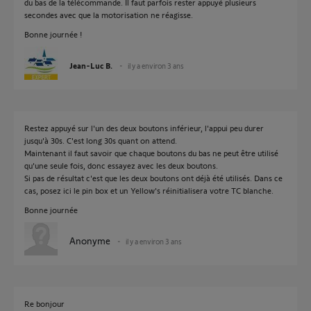
du bas de la télécommande. Il faut parfois rester appuyé plusieurs
secondes avec que la motorisation ne réagisse.
Bonne journée !
Jean-Luc B.
il y a environ 3 ans
Restez appuyé sur l'un des deux boutons inférieur, l'appui peu durer
jusqu'à 30s. C'est long 30s quant on attend.
Maintenant il faut savoir que chaque boutons du bas ne peut être utilisé
qu'une seule fois, donc essayez avec les deux boutons.
Si pas de résultat c'est que les deux boutons ont déjà été utilisés. Dans ce
cas, posez ici le pin box et un Yellow's réinitialisera votre TC blanche.
Bonne journée
Anonyme
il y a environ 3 ans
Re bonjour