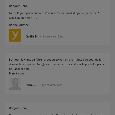
Bonjour René,
Faites l'ajout jusqu'au bout. Puis une fois le produit ajouté, pilote-le ?
Que cela donne-t-il ?
Bonne journée,
Gaëlle B.
il y a environ 3 ans
Bonjour, je viens de faire l’ajout du portail en allant jusqu’au bout de la
démarche ce qui ne change rien. Je ne peux pas piloter le portail à partir
de l’application.
Bien à vous
Rene L.
il y a environ 3 ans
Bonjour René,