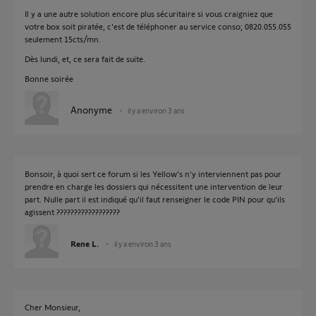
Il y a une autre solution encore plus sécuritaire si vous craigniez que
votre box soit piratée, c'est de téléphoner au service conso; 0820.055.055
seulement 15cts/mn.
Dès lundi, et, ce sera fait de suite.
Bonne soirée
Anonyme
il y a environ 3 ans
Bonsoir, à quoi sert ce forum si les Yellow’s n'y interviennent pas pour
prendre en charge les dossiers qui nécessitent une intervention de leur
part. Nulle part il est indiqué qu'il faut renseigner le code PIN pour qu'ils
agissent ??????????????????
Rene L.
il y a environ 3 ans
Cher Monsieur,