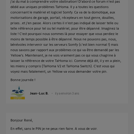
j'ai du mal à comprendre votre obstination! D'abord ce forum n'est pas
dédié aux uniques problèmes TaHoma. Il y a toutes les questions
concernant le matériel et logiciel Somfy. Ca va de la domotique, aux
motorisations de garage, portail, récepteurs en tout genre, douilles,
prises...et j'en passe. Alors certes il n'est pas indiqué de laisser telle ou
telle référence pour tel ou tel matériel, pour être dépanné. Imaginez la
liste ! C'est pourquoi nous sommes là pour essayer que vous perdiez le
moins de temps possible à être dépanné. Nous ne pouvons pas, nous,
bénévoles intervenir sur les serveurs Somfy (c'est bien normal !) mais
nous savons par rapport aux problèmes ce qui va être demandé par les
Yellow's. Maintenant, je ne vois vraiment pas ce qui vous chagrine à
laisser la référence de votre TaHoma ici. Comme déjà dit, il y en a plein,
les miens y compris (TaHoma V2 et TaHoma Switch). C'est vous qui
voyez mais fatalement, un Yellow va vous demander votre pin.
Bonne journée !
Jean-Luc B.
il y a environ 3 ans
Bonjour René,
En effet, sans le PIN je ne peux rien faire. A vous de voir.