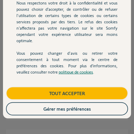
Nous respectons votre droit à la confidentialité et vous
Chauffage
boîtier électronique.
pouvez choisir d’accepter, de contrôler ou de refuser
Pouvez vous me conseiller
l'utilisation de certains types de cookies ou certains
Merci,
services proposés par des tiers. Le refus des cookies
Autres produits
n’affectera pas votre navigation sur le site Somfy
Rene L.
cependant votre expérience utilisateur sera moins
il y a environ 3 ans
optimale.
Participer au fil de discussion
Vous pouvez changer d'avis ou retirer votre
Devis avec un pro
consentement à tout moment via le centre de
préférences des cookies. Pour plus d’informations,
Réponses
veuillez consulter notre
politique de cookies
.
Contact
Bonjour
Boutique
TOUT ACCEPTER
Votre nouveau boitier, n'est-il pas estampillé TaHoma compatible ?
Gérer mes préférences
Jean-Luc B.
il y a environ 3 ans