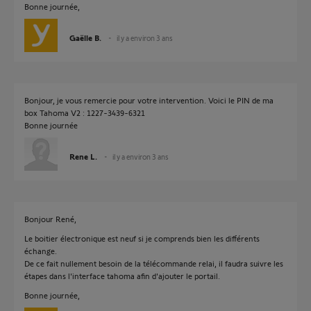
Bonne journée,
Gaëlle B.
il y a environ 3 ans
Bonjour, je vous remercie pour votre intervention. Voici le PIN de ma
box Tahoma V2 : 1227-3439-6321
Bonne journée
Rene L.
il y a environ 3 ans
Bonjour René,
Le boitier électronique est neuf si je comprends bien les différents
échange.
De ce fait nullement besoin de la télécommande relai, il faudra suivre les
étapes dans l'interface tahoma afin d'ajouter le portail.
Bonne journée,