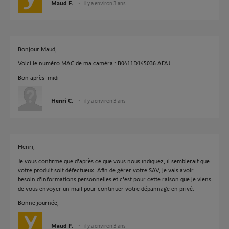
Maud F.
il y a environ 3 ans
Bonjour Maud,
Voici le numéro MAC de ma caméra : B0411D145036 AFAJ
Bon après-midi
Henri C.
il y a environ 3 ans
Henri,
Je vous confirme que d'après ce que vous nous indiquez, il semblerait que
votre produit soit défectueux. Afin de gérer votre SAV, je vais avoir
besoin d'informations personnelles et c'est pour cette raison que je viens
de vous envoyer un mail pour continuer votre dépannage en privé.
Bonne journée,
Maud F.
il y a environ 3 ans