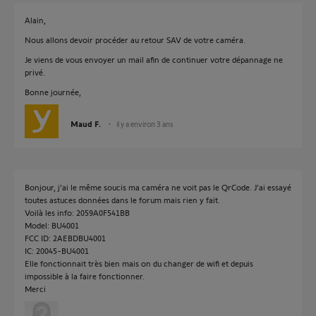
Alain,
Nous allons devoir procéder au retour SAV de votre caméra.
Je viens de vous envoyer un mail afin de continuer votre dépannage ne
privé.
Bonne journée,
Maud F.
il y a environ 3 ans
Bonjour, j’ai le même soucis ma caméra ne voit pas le QrCode. J’ai essayé
toutes astuces données dans le forum mais rien y fait.
Voilà les info: 2059A0F541BB
Model: BU4001
FCC ID: 2AEBDBU4001
IC: 20045-BU4001
Elle fonctionnait très bien mais on du changer de wifi et depuis
impossible à la faire fonctionner.
Merci