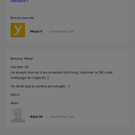
intérieure ?
Bonne journée,
Maud F.
il y a environ 3 ans
Bonjour Maud
Oui bien sûr
j’ai essayé tous les trucs proposés (init long, imprimer le QR code,
nettoyage de l’objectif,..)
On dirait que la caméra est aveugle :-(
Merci
Alain
Alain M.
il y a environ 3 ans