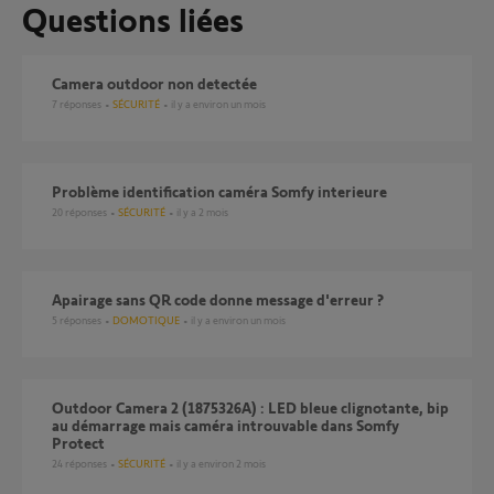
Questions liées
Camera outdoor non detectée
7
réponses
SÉCURITÉ
il y a environ un mois
Problème identification caméra Somfy interieure
20
réponses
SÉCURITÉ
il y a 2 mois
apairage sans QR code donne message d'erreur ?
5
réponses
DOMOTIQUE
il y a environ un mois
Outdoor Camera 2 (1875326A) : LED bleue clignotante, bip
au démarrage mais caméra introuvable dans Somfy
Protect
24
réponses
SÉCURITÉ
il y a environ 2 mois