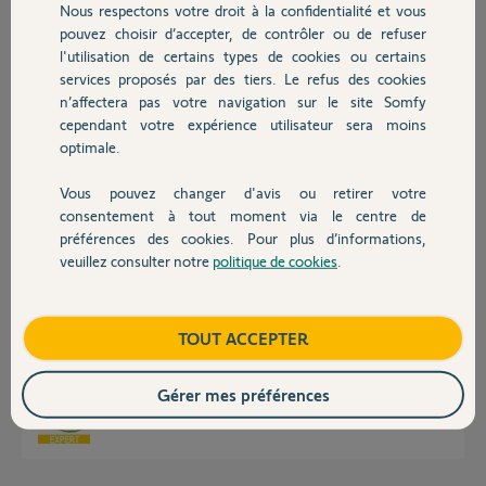
Nous respectons votre droit à la confidentialité et vous
Avez-vous une idée pour résoudre ce problème ?
Chauffage
pouvez choisir d’accepter, de contrôler ou de refuser
Je vous remercie par avance pour votre aide;
l'utilisation de certains types de cookies ou certains
services proposés par des tiers. Le refus des cookies
Autres produits
n’affectera pas votre navigation sur le site Somfy
Henri C.
cependant votre expérience utilisateur sera moins
il y a environ 3 ans
optimale.
Vous pouvez changer d'avis ou retirer votre
Réponses
Devis avec un pro
consentement à tout moment via le centre de
préférences des cookies. Pour plus d’informations,
veuillez consulter notre
politique de cookies
.
Contact
Bonjour
Avez-vous vu la FAQ sur ce sujet ?
Boutique
TOUT ACCEPTER
https://www.somfy.fr/assistance/faq?question=que-faire-si...
Bonne journée !
Gérer mes préférences
Jean-Luc B.
il y a environ 3 ans