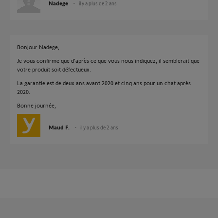
Nadege
il y a plus de 2 ans
Bonjour Nadege,
Je vous confirme que d'après ce que vous nous indiquez, il semblerait que
votre produit soit défectueux.
La garantie est de deux ans avant 2020 et cinq ans pour un chat après
2020.
Bonne journée,
Maud F.
il y a plus de 2 ans