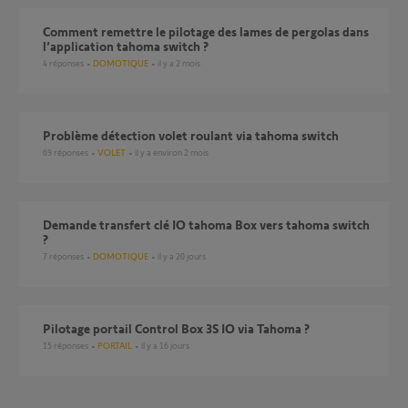
Comment remettre le pilotage des lames de pergolas dans
l’application tahoma switch ?
4
réponses
DOMOTIQUE
il y a 2 mois
Problème détection volet roulant via tahoma switch
69
réponses
VOLET
il y a environ 2 mois
Demande transfert clé IO tahoma Box vers tahoma switch
?
7
réponses
DOMOTIQUE
il y a 20 jours
Pilotage portail Control Box 3S IO via Tahoma ?
15
réponses
PORTAIL
il y a 16 jours