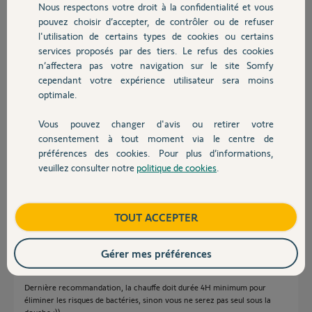
Nous respectons votre droit à la confidentialité et vous
Chauffage
Participer au fil de discussion
pouvez choisir d’accepter, de contrôler ou de refuser
l'utilisation de certains types de cookies ou certains
services proposés par des tiers. Le refus des cookies
Autres produits
n’affectera pas votre navigation sur le site Somfy
Réponses
cependant votre expérience utilisateur sera moins
optimale.
Bonsoir Richard
Vous pouvez changer d'avis ou retirer votre
Il n'existe pas de solution sur étagère pour piloter un cumulus a distance
Devis avec un pro
consentement à tout moment via le centre de
a cause de la règlementation sur les ballons d'eau chaude avec la
préférences des cookies. Pour plus d’informations,
légionellose.
veuillez consulter notre
politique de cookies
.
Si vous voulez allumer ou éteindre le chauffe eau a distance, il faut le
Contact
brancher sur un prise électrique standard avec une prise connectée.
Pour faire le test a moindre coût, la prise pilotée de chez Lidl a 9.90€
supporte une puissance de 16A et fonctionne parfaitement en Zigbee
Boutique
TOUT ACCEPTER
avec la Switch.
Si vous avez un cumulus piloté par l'inpulsion EDF avec des Heures
Gérer mes préférences
pleines et des Heures creuses, vous devrez faire les smarts nécessaires
sur la Switch pour continuer a bénéficier des offres tarifaires.
Dernière recommandation, la chauffe doit durée 4H minimum pour
éliminer les risques de bactéries, sinon vous ne serez pas seul sous la