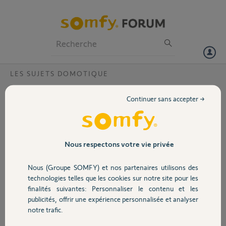
Particuliers
Professionnels
Forum
LES SUJETS DOMOTIQUE
Volet
pilotage cumulus a distance avec tahoma
Continuer sans accepter →
switch
Portail
Bonjour,
J'aimerais pouvoir mettre en marche et arrêter mon ballon d'eau
Garage
chaude électrique a distance via ma Tahoma Switch .
Nous respectons votre vie privée
Que me faut il pour réaliser cette fonction ?
Nous (Groupe SOMFY) et nos partenaires utilisons des
Merci d'avance
Sécurité
technologies telles que les cookies sur notre site pour les
finalités suivantes: Personnaliser le contenu et les
Richard
publicités, offrir une expérience personnalisée et analyser
Domotique
notre trafic.
richard
il y a environ 3 ans