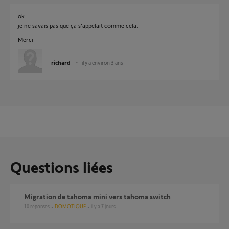
ok
je ne savais pas que ça s'appelait comme cela.
Merci
richard
il y a environ 3 ans
Questions liées
Migration de tahoma mini vers tahoma switch
10
réponses
DOMOTIQUE
il y a 7 jours