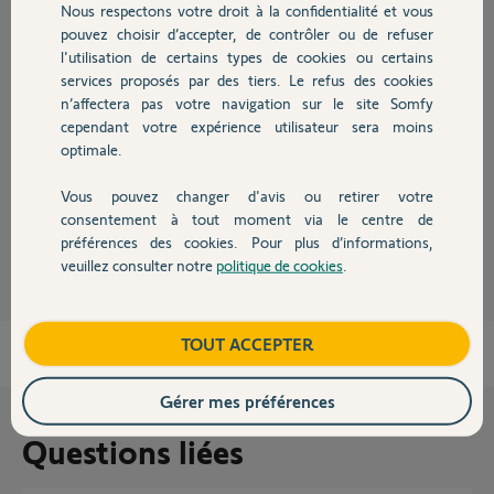
Nous respectons votre droit à la confidentialité et vous
Chauffage
pouvez choisir d’accepter, de contrôler ou de refuser
Réponses
l'utilisation de certains types de cookies ou certains
services proposés par des tiers. Le refus des cookies
Autres produits
n’affectera pas votre navigation sur le site Somfy
Bonjour
cependant votre expérience utilisateur sera moins
Afin de vous simplifier les recherches, voici le tableau de compatibilité
optimale.
des éléments de sécurité
https://service.somfy.com/downloads/fr_v5/tableaucompatib...
Vous pouvez changer d'avis ou retirer votre
Devis avec un pro
consentement à tout moment via le centre de
JACKY M.
il y a environ 3 ans
préférences des cookies. Pour plus d’informations,
veuillez consulter notre
politique de cookies
.
Contact
Boutique
TOUT ACCEPTER
Gérer mes préférences
Questions liées