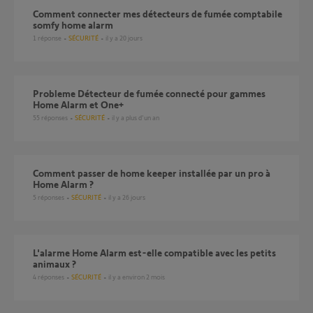
comment connecter mes détecteurs de fumée comptabile
somfy home alarm
1
réponse
SÉCURITÉ
il y a 20 jours
Probleme Détecteur de fumée connecté pour gammes
Home Alarm et One+
55
réponses
SÉCURITÉ
il y a plus d'un an
Comment passer de home keeper installée par un pro à
Home Alarm ?
5
réponses
SÉCURITÉ
il y a 26 jours
L'alarme Home Alarm est-elle compatible avec les petits
animaux ?
4
réponses
SÉCURITÉ
il y a environ 2 mois