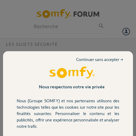
Particuliers
Professionnels
Forum
LES SUJETS SÉCURITÉ
Volet
home alarme one +?
Continuer sans accepter →
Bonjour, je souhaiterais savoir si le clavier cité dessus est compatible
Portail
avec mon ancienne alarme PROTEXIOM/PROTEXIAL qui me parait
obsolète car je n'ai pus aucune liaison internet. Cordialement
J.GOMEZ
Garage
Nous respectons votre vie privée
Merci,
Nous (Groupe SOMFY) et nos partenaires utilisons des
Sécurité
technologies telles que les cookies sur notre site pour les
Jacky G.
finalités suivantes: Personnaliser le contenu et les
il y a environ 3 ans
publicités, offrir une expérience personnalisée et analyser
Domotique
Participer au fil de discussion
notre trafic.