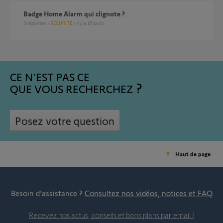
Badge Home Alarm qui clignote ?
9
réponses
SÉCURITÉ
il y a 15 jours
CE N'EST PAS CE
QUE VOUS RECHERCHEZ
Posez votre question
Haut de page
Besoin d’assistance ?
Consultez nos vidéos, notices et FAQ
Recevez nos actus, conseils et bons plans par email !