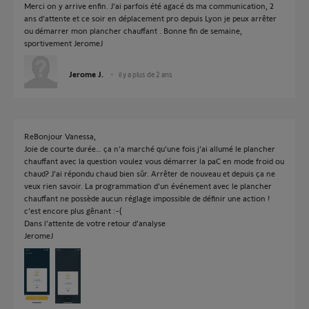
Merci on y arrive enfin. J’ai parfois été agacé ds ma communication, 2
ans d’attente et ce soir en déplacement pro depuis Lyon je peux arrêter
ou démarrer mon plancher chauffant . Bonne fin de semaine,
sportivement JeromeJ
Jerome J.
il y a plus de 2 ans
ReBonjour Vanessa,
Joie de courte durée… ça n’a marché qu’une fois j’ai allumé le plancher
chauffant avec la question voulez vous démarrer la paC en mode froid ou
chaud? J’ai répondu chaud bien sûr. Arrêter de nouveau et depuis ça ne
veux rien savoir. La programmation d’un événement avec le plancher
chauffant ne possède aucun réglage impossible de définir une action !
c’est encore plus gênant :-(
Dans l’attente de votre retour d’analyse
JeromeJ