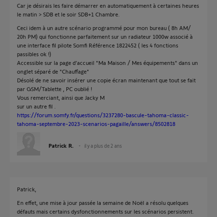
Car je désirais les faire démarrer en automatiquement à certaines heures
le matin > SDB et le soir SDB+1 Chambre.
Ceci idem à un autre scénario programmé pour mon bureau ( 8h AM/
20h PM) qui fonctionne parfaitement sur un radiateur 1000w associé à
une interface fil pilote Somfi Référence 1822452 ( les 4 fonctions
passibles ok !)
Accessible sur la page d’accueil "Ma Maison / Mes équipements" dans un
onglet séparé de "Chauffage"
Désolé de ne savoir insérer une copie écran maintenant que tout se fait
par GSM/Tablette , PC oublié !
Vous remerciant, ainsi que Jacky M
sur un autre fil .
https://forum.somfy.fr/questions/3237280-bascule-tahoma-classic-
tahoma-septembre-2023-scenarios-pagaille/answers/8502818
Patrick R.
il y a plus de 2 ans
Patrick,
En effet, une mise à jour passée la semaine de Noël a résolu quelques
défauts mais certains dysfonctionnements sur les scénarios persistent.