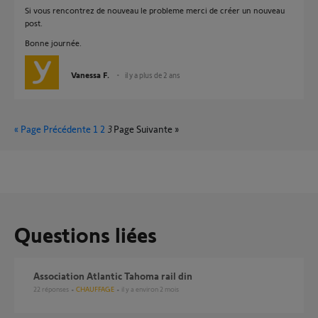
Si vous rencontrez de nouveau le probleme merci de créer un nouveau
post.
Bonne journée.
Vanessa F.
il y a plus de 2 ans
« Page Précédente
1
2
3
Page Suivante »
Questions liées
Association Atlantic Tahoma rail din
22
réponses
CHAUFFAGE
il y a environ 2 mois