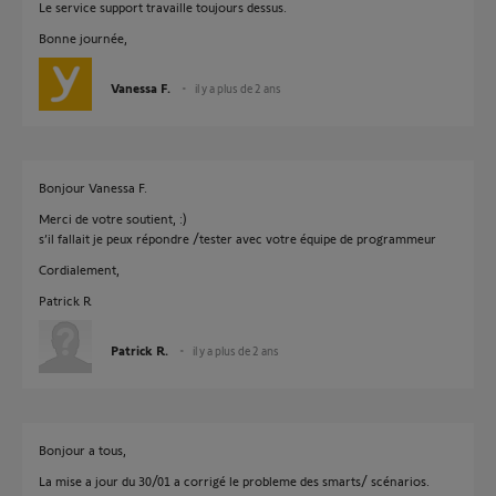
Le service support travaille toujours dessus.
Bonne journée,
Vanessa F.
il y a plus de 2 ans
Bonjour Vanessa F.
Merci de votre soutient, :)
s’il fallait je peux répondre /tester avec votre équipe de programmeur
Cordialement,
Patrick R
Patrick R.
il y a plus de 2 ans
Bonjour a tous,
La mise a jour du 30/01 a corrigé le probleme des smarts/ scénarios.