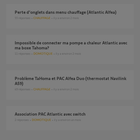
Perte d'onglets dans menu chauffage (Atlantic Alfea)
55
réponses
CHAUFFAGE
il y a environ 2 mois
Impossible de connecter ma pompe a chaleur Atlantic avec
ma boxe Tahoma?
11
réponses
DOMOTIQUE
il y a environ 2 mois
Problème TaHoma et PAC Alfea Duo (thermostat Navilink
A59)
49
réponses
CHAUFFAGE
il y a environ 2 mois
Association PAC Atlantic avec switch
2
réponses
DOMOTIQUE
il y a environ un mois