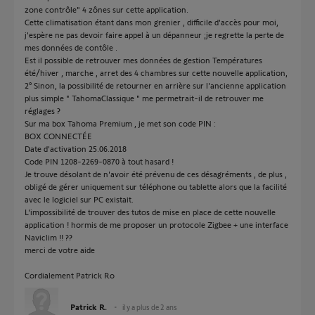
zone contrôle" 4 zônes sur cette application.
Cette climatisation étant dans mon grenier , difficile d'accès pour moi,
j'espère ne pas devoir faire appel à un dépanneur ;je regrette la perte de
mes données de contôle .
Est il possible de retrouver mes données de gestion Températures
été/hiver , marche , arret des 4 chambres sur cette nouvelle application,
2° Sinon, la possibilité de retourner en arrière sur l'ancienne application
plus simple " TahomaClassique " me permetrait-il de retrouver me
réglages ?
Sur ma box Tahoma Premium , je met son code PIN :
BOX CONNECTÉE
Date d'activation 25.06.2018
Code PIN 1208-2269-0870 à tout hasard !
Je trouve désolant de n'avoir été prévenu de ces désagréments , de plus ,
obligé de gérer uniquement sur téléphone ou tablette alors que la facilité
avec le logiciel sur PC existait.
L'impossibilité de trouver des tutos de mise en place de cette nouvelle
application ! hormis de me proposer un protocole Zigbee + une interface
Naviclim !! ??
merci de votre aide
Cordialement Patrick Ro
Patrick R.
il y a plus de 2 ans