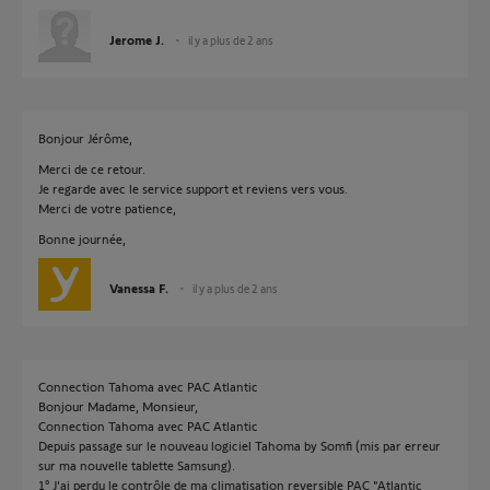
Jerome J.
il y a plus de 2 ans
Bonjour Jérôme,
Merci de ce retour.
Je regarde avec le service support et reviens vers vous.
Merci de votre patience,
Bonne journée,
Vanessa F.
il y a plus de 2 ans
Connection Tahoma avec PAC Atlantic
Bonjour Madame, Monsieur,
Connection Tahoma avec PAC Atlantic
Depuis passage sur le nouveau logiciel Tahoma by Somfi (mis par erreur
sur ma nouvelle tablette Samsung).
1° J'ai perdu le contrôle de ma climatisation reversible PAC "Atlantic