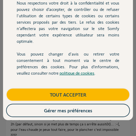
Nous respectons votre droit à la confidentialité et vous
Chauffage
il y a environ 3 ans
pouvez choisir d’accepter, de contrôler ou de refuser
l'utilisation de certains types de cookies ou certains
services proposés par des tiers. Le refus des cookies
Autres produits
Réponses
n’affectera pas votre navigation sur le site Somfy
cependant votre expérience utilisateur sera moins
optimale.
Bonjour,
Vous pouvez changer d'avis ou retirer votre
Devis avec un pro
Merci JeromeJ...
consentement à tout moment via le centre de
Je viens de mettre à jour l'app IOS et it's fine !
préférences des cookies. Pour plus d’informations,
Merci
veuillez consulter notre
politique de cookies
.
Contact
Florent D.
il y a presque 3 ans
Boutique
TOUT ACCEPTER
Gérer mes préférences
Content pour toi Florent parce que de mon côté et depuis le début je ne
peux pas allumer le chauffage (cf photo) juste chauffer par dérogation de
2h (par défaut, sinon si je met plus de temps ça s arrête aussitôt)…. :-(,
pour l’eau chaude je peux tout faire, pour le plancher c’est impossible
????