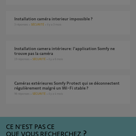
Installation caméra interieur impossible ?
3
réponses
SÉCURITÉ
il y a 3 mois
Installation camera intérieure: l'application Somfy ne
trouve pas la caméra
19
réponses
SÉCURITÉ
il y a 6 mois
Caméras extérieures Somfy Protect qui se déconnectent
régulièrement malgré un Wi-Fi stable ?
96
réponses
SÉCURITÉ
il y a 4 mois
CE N'EST PAS CE
QUE VOUS RECHERCHEZ