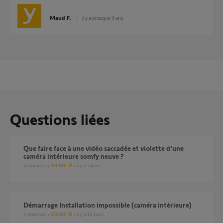
Maud F.
il y a presque 3 ans
Questions liées
Que faire face à une vidéo saccadée et violette d'une
caméra intérieure somfy neuve ?
4
réponses
SÉCURITÉ
il y a 5 jours
Démarrage Installation impossible (caméra intérieure)
3
réponses
SÉCURITÉ
il y a 19 jours