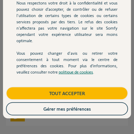
Nous respectons votre droit à la confidentialité et vous
Chauffage
pouvez choisir d’accepter, de contrôler ou de refuser
l'utilisation de certains types de cookies ou certains
Réponses
services proposés par des tiers. Le refus des cookies
Autres produits
n’affectera pas votre navigation sur le site Somfy
cependant votre expérience utilisateur sera moins
Bonjour Régis,
optimale.
Pouvez-vous essayer cette manipulation :
Vous pouvez changer d'avis ou retirer votre
Débrancher la caméra.
Devis avec un pro
consentement à tout moment via le centre de
Appuyer sur le bouton RST de manière maintenue
préférences des cookies. Pour plus d’informations,
Rebrancher la caméra tout en restant appuyé
veuillez consulter notre
politique de cookies
.
Contact
Rester encore appuyé 20s sur le bouton RST après avoir rebranché
l'alimentation
Boutique
TOUT ACCEPTER
Réinstaller la caméra
Bonne journée,
Gérer mes préférences
Maud F.
il y a presque 3 ans