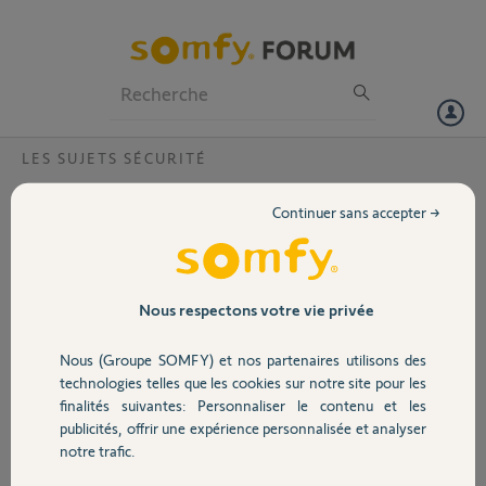
Particuliers
Professionnels
Forum
LES SUJETS SÉCURITÉ
Volet
Problème installation camera intérieur
Continuer sans accepter →
Bonjour,
Portail
Après plusieurs alarme déclenchée sans motif de ma caméra intérieur
j'ai décidé de supprimer son installation. Impossible de l'installer de
nouveau elle passe du bleu au blanc clignotant et le volet reste ouvert
Garage
Nous respectons votre vie privée
malgré une action reset.
Nous (Groupe SOMFY) et nos partenaires utilisons des
Merci,
Sécurité
technologies telles que les cookies sur notre site pour les
finalités suivantes: Personnaliser le contenu et les
regis K.
publicités, offrir une expérience personnalisée et analyser
Domotique
il y a presque 3 ans
notre trafic.
Participer au fil de discussion