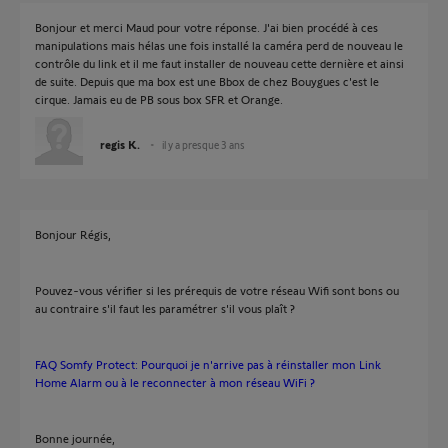
Bonjour et merci Maud pour votre réponse. J'ai bien procédé à ces
manipulations mais hélas une fois installé la caméra perd de nouveau le
contrôle du link et il me faut installer de nouveau cette dernière et ainsi
de suite. Depuis que ma box est une Bbox de chez Bouygues c'est le
cirque. Jamais eu de PB sous box SFR et Orange.
regis K.
il y a presque 3 ans
Bonjour Régis,
Pouvez-vous vérifier si les prérequis de votre réseau Wifi sont bons ou
au contraire s'il faut les paramétrer s'il vous plaît ?
FAQ Somfy Protect: Pourquoi je n'arrive pas à réinstaller mon Link
Home Alarm ou à le reconnecter à mon réseau WiFi ?
Bonne journée,