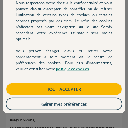
Nous respectons votre droit à la confidentialité et vous
Chauffage
pouvez choisir d’accepter, de contrôler ou de refuser
Nicolas L.
l'utilisation de certains types de cookies ou certains
il y a plus de 2 ans
services proposés par des tiers. Le refus des cookies
Autres produits
Participer au fil de discussion
n’affectera pas votre navigation sur le site Somfy
cependant votre expérience utilisateur sera moins
optimale.
Réponses
Vous pouvez changer d'avis ou retirer votre
Devis avec un pro
consentement à tout moment via le centre de
préférences des cookies. Pour plus d’informations,
Bonjour
veuillez consulter notre
politique de cookies
.
D'autre personne ont il eu le même problème
Contact
merci
Nicolas
Boutique
TOUT ACCEPTER
Nicolas L.
il y a plus de 2 ans
Gérer mes préférences
Bonjour Nicolas,
En effet vous ne pourrez les piloter que les deux en même temps et pas