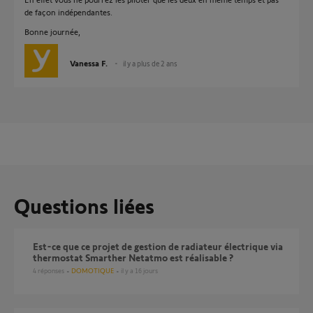
de façon indépendantes.
Bonne journée,
Vanessa F.
il y a plus de 2 ans
Questions liées
Est-ce que ce projet de gestion de radiateur électrique via
thermostat Smarther Netatmo est réalisable ?
4
réponses
DOMOTIQUE
il y a 16 jours