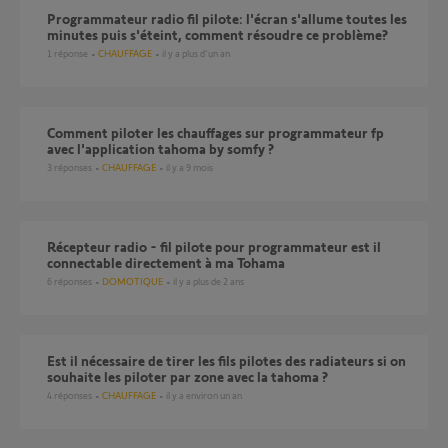
Programmateur radio fil pilote: l'écran s'allume toutes les
minutes puis s'éteint, comment résoudre ce problème?
1
réponse
CHAUFFAGE
il y a plus d'un an
Comment piloter les chauffages sur programmateur fp
avec l'application tahoma by somfy ?
3
réponses
CHAUFFAGE
il y a 9 mois
Récepteur radio - fil pilote pour programmateur est il
connectable directement à ma Tohama
6
réponses
DOMOTIQUE
il y a plus de 2 ans
Est il nécessaire de tirer les fils pilotes des radiateurs si on
souhaite les piloter par zone avec la tahoma ?
4
réponses
CHAUFFAGE
il y a environ un an