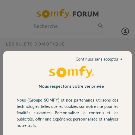
Particuliers
Professionnels
Forum
LES SUJETS DOMOTIQUE
Volet
Gestion zones avec Tahoma et mon
Continuer sans accepter →
programmateur fil pilote radio ?
Portail
Bonjour,
je possède une Tahoma switch et je viens d'installer un
Garage
programmateur fil pilote avec deux récepteurs que j'ai mis dans deux
Nous respectons votre vie privée
zones distincte
Quand je connecte ma box à mon thermostat cette dernière ne gère
Nous (Groupe SOMFY) et nos partenaires utilisons des
Sécurité
pas les zones je peux effectivement passer de confort à éco mais les
technologies telles que les cookies sur notre site pour les
deux zones sont impactées.
finalités suivantes: Personnaliser le contenu et les
Je voudrais pourvoir en modifier qu'une seul zones
publicités, offrir une expérience personnalisée et analyser
Domotique
la Tahoma ne gère t'elle pas les zones ?
notre trafic.
Merci,