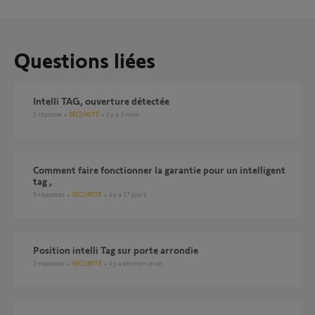
Questions liées
Intelli TAG, ouverture détectée
1
réponse
SÉCURITÉ
il y a 3 mois
Comment faire fonctionner la garantie pour un intelligent
tag ,
9
réponses
SÉCURITÉ
il y a 17 jours
Position intelli Tag sur porte arrondie
2
réponses
SÉCURITÉ
il y a environ un an