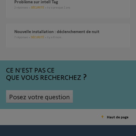
Problème sur intell Tag
2
réponses
SÉCURITÉ
il y a presque 2 ans
Nouvelle installation : déclenchement de nuit
7
réponses
SÉCURITÉ
il y a 8 mois
CE N'EST PAS CE
QUE VOUS RECHERCHEZ
Posez votre question
Haut de page