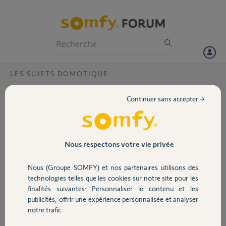
Particuliers
Professionnels
Forum
LES SUJETS DOMOTIQUE
Volet
Sens de pose d'un Intelli tag ?
Continuer sans accepter →
Bonjour,
Portail
Je voudrais savoir s'il est possible d'installer un Intelli tag sur une
fenêtre dans le sens vertical. La pose en horizontal n'est pas possible
par manque de place sur l'ouvrant. La documentation n'en parle pas.
Garage
Nous respectons votre vie privée
Merci d'avance
Nous (Groupe SOMFY) et nos partenaires utilisons des
Sécurité
technologies telles que les cookies sur notre site pour les
PAUL S.
finalités suivantes: Personnaliser le contenu et les
il y a plus de 2 ans
publicités, offrir une expérience personnalisée et analyser
Domotique
Participer au fil de discussion
notre trafic.