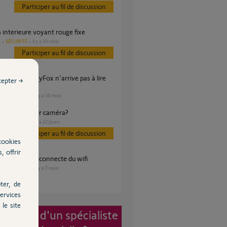
Participer au fil de discussion
 interieure voyant rouge fixe
SÉCURITÉ
il y a 10 mois
s
Participer au fil de discussion
cepter →
e
SÉCURITÉ
il y a 10 mois
es
ible connecter caméra?
SÉCURITÉ
il y a 22 jours
s
Participer au fil de discussion
cookies
, offrir
 indoor se deconnecte du wifi
SÉCURITÉ
il y a 7 mois
es
ter, de
ervices
le site
vention d'un spécialiste