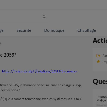
ge
Sécurité
Domotique
Chauffage
Acti
S
c 2059?
Par
Im
 :
https://forum.somfy.fr/questions/3201375-camera-
Ques
 ticket de SAV, je demande donc une prise en charge ici svp,
post est clos ?
Impossible d'installer caméra et alarme
e 4/5) que la caméra fonctionne avec les systèmes MYFOX /
MyFox
8
réponse