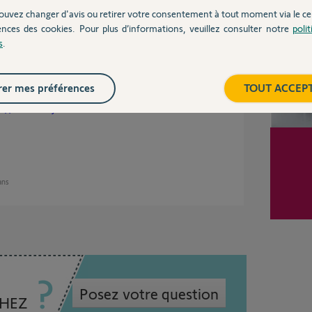
ouvez changer d'avis ou retirer votre consentement à tout moment via le ce
ences des cookies. Pour plus d’informations, veuillez consulter notre
poli
s
.
tilisateur.
er mes préférences
TOUT ACCEP
de Somfy France au 09 69 320 307 (appel non
p://www.somfy.fr
.
 ans
Posez votre question
CHEZ