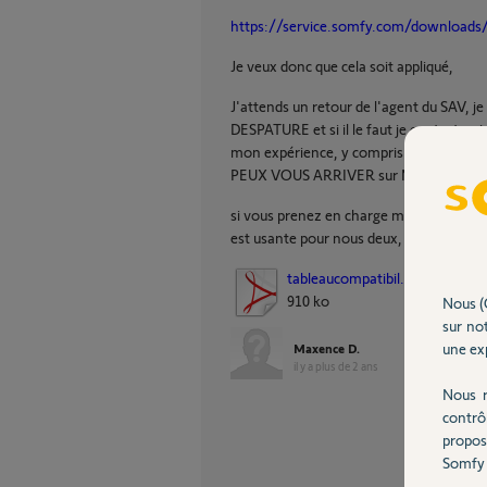
https://service.somfy.com/downloads/
Je veux donc que cela soit appliqué,
J'attends un retour de l'agent du SAV, je
DESPATURE et si il le faut je contactera
mon expérience, y compris sur les journa
PEUX VOUS ARRIVER sur M6 notammen
si vous prenez en charge mon soucis je n
est usante pour nous deux, cela fait des
tableaucompatibil...
910 ko
Nous (
sur not
une exp
Maxence D.
il y a plus de 2 ans
Nous r
contrô
propos
Somfy 