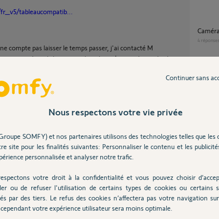
fr_v5/tableaucompatib...
Caméra
4
réponse
 ne compte pas laisser le temps passer, j'ai contacté M
i mon avocat, mais je ne me priverai pas de raconter partout
ux tv spécialisés (je suis en contact avec l'émission CA
Caméra intérieure MyFox n'arrive pas à lire
Continuer sans ac
t...),
QR cod
16
répons
'ai aucune raison de continuer dans cette voie qui je pense
 mois que j'attends une réponse digne de votre groupe,
Imposs
Nous respectons votre vie privée
7
réponse
Groupe SOMFY) et nos partenaires utilisons des technologies telles que les 
re site pour les finalités suivantes: Personnaliser le contenu et les publicités
Caméra
érience personnalisée et analyser notre trafic.
18
répons
espectons votre droit à la confidentialité et vous pouvez choisir d’accep
ler ou de refuser l'utilisation de certains types de cookies ou certains s
Partager cette question
és par des tiers. Le refus des cookies n’affectera pas votre navigation sur 
Inter
cependant votre expérience utilisateur sera moins optimale.
Participer au fil de discussion