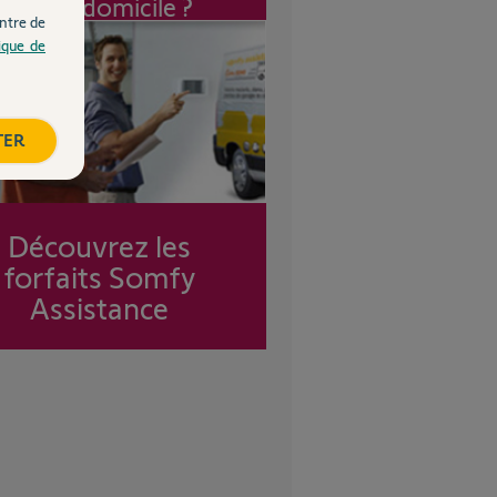
à mon domicile ?
ntre de
tique de
TER
Découvrez les
forfaits Somfy
Assistance