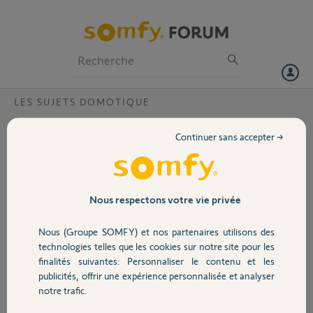
Particuliers
Professionnels
Forum
LES SUJETS DOMOTIQUE
Volet
Comment ajouter un portail et faire
Continuer sans accepter →
fonctionner la nouvelle application tahoma
Portail
?
Bonjour,
Garage
Nous respectons votre vie privée
Impossible d'ajouter un portail dans l'application Tahoma. Le site
internet n'est pas accessible, la nouvelle application renvoit vers ce
site... Et la migration a déréglé tous les scénarios de nos volets... Que
Nous (Groupe SOMFY) et nos partenaires utilisons des
Sécurité
faire ?
technologies telles que les cookies sur notre site pour les
finalités suivantes: Personnaliser le contenu et les
Merci,
publicités, offrir une expérience personnalisée et analyser
Domotique
notre trafic.
Laura M.