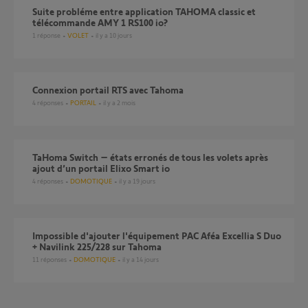
Suite probléme entre application TAHOMA classic et
télécommande AMY 1 RS100 io?
1
réponse
VOLET
il y a 10 jours
Connexion portail RTS avec Tahoma
4
réponses
PORTAIL
il y a 2 mois
TaHoma Switch – états erronés de tous les volets après
ajout d’un portail Elixo Smart io
4
réponses
DOMOTIQUE
il y a 19 jours
Impossible d'ajouter l'équipement PAC Aféa Excellia S Duo
+ Navilink 225/228 sur Tahoma
11
réponses
DOMOTIQUE
il y a 14 jours