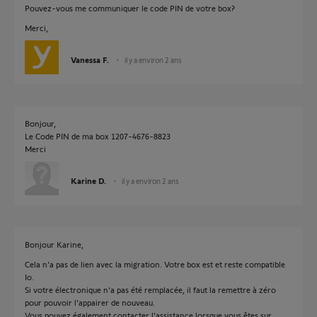
Pouvez-vous me communiquer le code PIN de votre box?
Merci,
Vanessa F.
il y a environ 2 ans
Bonjour,
Le Code PIN de ma box 1207-4676-8823
Merci
Karine D.
il y a environ 2 ans
Bonjour Karine,
Cela n'a pas de lien avec la migration. Votre box est et reste compatible
Io.
Si votre électronique n'a pas été remplacée, il faut la remettre à zéro
pour pouvoir l'appairer de nouveau.
Vous pouvez également contacter l'assistance lorsque vous êtes sur