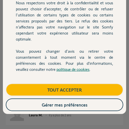
il y a plus de 2 ans
Nous respectons votre droit à la confidentialité et vous
Chauffage
pouvez choisir d’accepter, de contrôler ou de refuser
l'utilisation de certains types de cookies ou certains
services proposés par des tiers. Le refus des cookies
Autres produits
Réponses
n’affectera pas votre navigation sur le site Somfy
cependant votre expérience utilisateur sera moins
optimale.
Bonjour
Ci joint la FAQ sur la migration
Vous pouvez changer d'avis ou retirer votre
https://www.somfy.fr/assistance/produits/domotique/change...
Devis avec un pro
consentement à tout moment via le centre de
préférences des cookies. Pour plus d’informations,
JACKY M.
il y a plus de 2 ans
veuillez consulter notre
politique de cookies
.
Contact
Boutique
TOUT ACCEPTER
Merci, en soi la migration nous avons reussit, ce qui ne va pas c'est
l'ajout du portail, l'application renvoit vers le site internet, mais le site
internet ne marche pas et renvoit vers l'application...
Gérer mes préférences
Laura M.
il y a plus de 2 ans