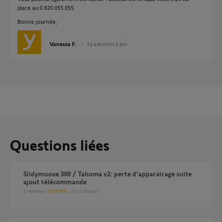
place au 0 820 055 055.
Bonne journée,
Vanessa F.
il y a environ 2 ans
Questions liées
Slidymoove 300 / Tahoma v2: perte d'apparairage suite
ajout télécommande
1
réponse
PORTAIL
il y a 29 jours