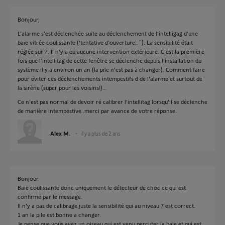
Bonjour,
L’alarme s’est déclenchée suite au déclenchement de l’intelligag d’une
baie vitrée coulissante (‘tentative d’ouverture..´). La sensibilité était
réglée sur 7. Il n’y a eu aucune intervention extérieure. C’est la première
fois que l’intellitag de cette fenêtre se déclenche depuis l’installation du
système il y a environ un an (la pile n’est pas à changer). Comment faire
pour éviter ces déclenchements intempestifs d de l’alarme et surtout de
la sirène (super pour les voisins!)…
Ce n’est pas normal de devoir ré calibrer l’intellitag lorsqu’il se déclenche
de manière intempestive..merci par avance de votre réponse.
Alex M.
il y a plus de 2 ans
Bonjour.
Baie coulissante donc uniquement le détecteur de choc ce qui est
confirmé par le message.
Il n'y a pas de calibrage juste la sensibilité qui au niveau 7 est correct.
1 an la pile est bonne a changer.
Je pense que vous avez un oiseau qui est venu percuter la baie et qui est