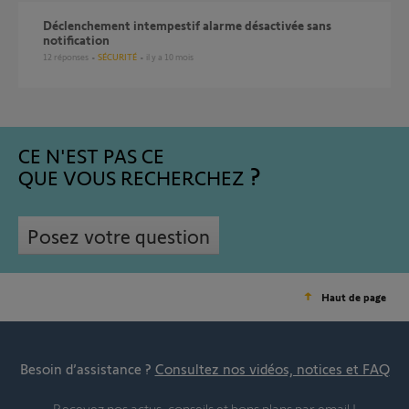
Déclenchement intempestif alarme désactivée sans
notification
12
réponses
SÉCURITÉ
il y a 10 mois
CE N'EST PAS CE
QUE VOUS RECHERCHEZ
Posez votre question
Haut de page
Besoin d’assistance ?
Consultez nos vidéos, notices et FAQ
Recevez nos actus, conseils et bons plans par email !