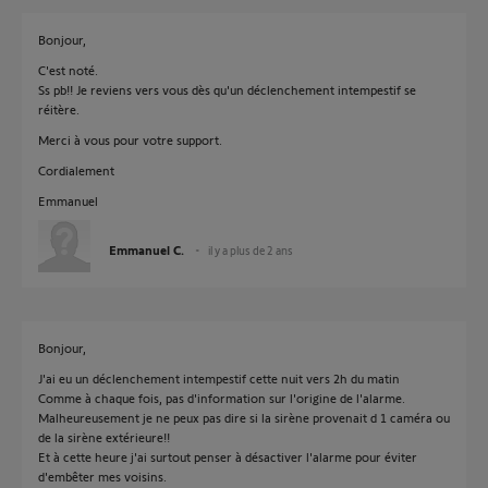
Bonjour,
C'est noté.
Ss pb!! Je reviens vers vous dès qu'un déclenchement intempestif se
réitère.
Merci à vous pour votre support.
Cordialement
Emmanuel
Emmanuel C.
il y a plus de 2 ans
Bonjour,
J'ai eu un déclenchement intempestif cette nuit vers 2h du matin
Comme à chaque fois, pas d'information sur l'origine de l'alarme.
Malheureusement je ne peux pas dire si la sirène provenait d 1 caméra ou
de la sirène extérieure!!
Et à cette heure j'ai surtout penser à désactiver l'alarme pour éviter
d'embêter mes voisins.