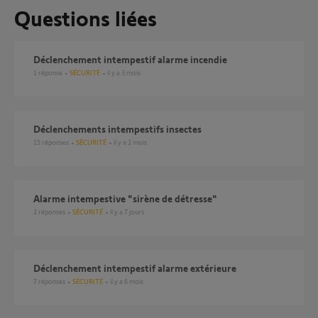
Questions liées
Déclenchement intempestif alarme incendie
1
réponse
SÉCURITÉ
il y a 3 mois
Déclenchements intempestifs insectes
15
réponses
SÉCURITÉ
il y a 2 mois
Alarme intempestive "sirène de détresse"
2
réponses
SÉCURITÉ
il y a 7 jours
Déclenchement intempestif alarme extérieure
7
réponses
SÉCURITÉ
il y a 6 mois