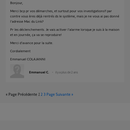
Bonjour,
Merci bcp pr vos démarches, et surtout pour vos investigations!! par
contre vous ères déjà rentrés ds le système, mais je ne vous ai pas donné
l'adresse Mac du Link?
Pr les déclenchements. Je vais activer l'alarme lorsque je suis à la maison
et en journée, ça va se reproduire!
Merci d'avance pour la suite.
Cordialement
Emmanuel COLAJANNI
Emmanuel C.
il y a plus de 2 ans
« Page Précédente
1
2
3
Page Suivante »