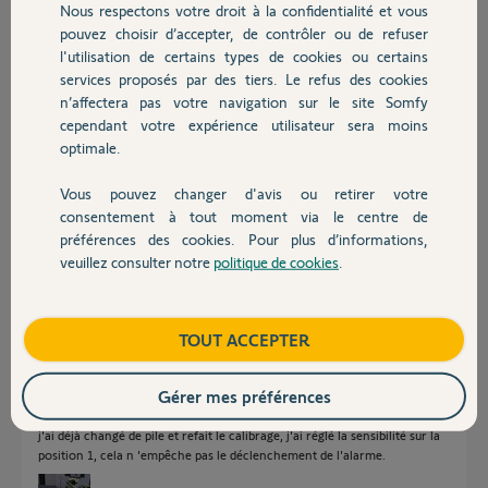
Participer au fil de discussion
Nous respectons votre droit à la confidentialité et vous
Chauffage
pouvez choisir d’accepter, de contrôler ou de refuser
l'utilisation de certains types de cookies ou certains
services proposés par des tiers. Le refus des cookies
Autres produits
Réponses
n’affectera pas votre navigation sur le site Somfy
cependant votre expérience utilisateur sera moins
optimale.
Bonjour
Il faut modifier la sensibilité que si le message est "Tentative d'ouverture"
Vous pouvez changer d'avis ou retirer votre
ce qui correspond au détecteur de choc.
Devis avec un pro
consentement à tout moment via le centre de
Si vous avez le message "Ouverture détecté" il faut recalibrer l'intellitag.
préférences des cookies. Pour plus d’informations,
(Si la pile a 1 an profitez en pour la changer)
veuillez consulter notre
politique de cookies
.
Contact
JACKY M.
il y a plus de 2 ans
Boutique
TOUT ACCEPTER
Gérer mes préférences
Bonjour
merci
j'ai déjà changé de pile et refait le calibrage, j'ai réglé la sensibilité sur la
position 1, cela n 'empêche pas le déclenchement de l'alarme.