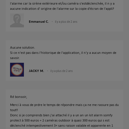
l'alarme car la sirène extérieure et/ou caméra s'estdéclenchée, il n y a
aucune indication d' origine de l'alarme sur la copie d'écran de l'appli?
Emmanuel C.
il y a plus de 2 ans
Aucune solution.
Si ce n'est pas dans l'historique de l'application, il n'y a aucun moyen de
savoir.
JACKY M.
il y a plus de 2 ans
Ré bonsoir,
Merci à vous de prdre le temps de répondre mais ça ne me rassure pas du
tout!!
Donc si je comprends bien j'ai attaché il y a un an un kit alarm somfy
protect à 500 euros + 2 caméras outdoor à quasi 300 euros qui s est
déclenché intempestivement 3× sans raison valable et apparente en 1