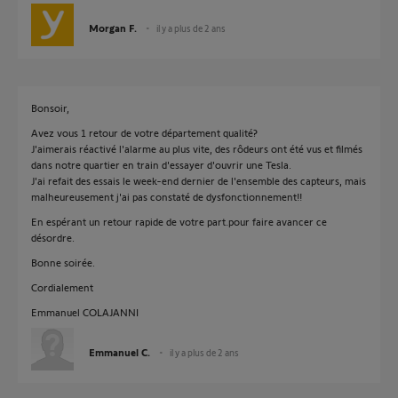
Morgan F.
il y a plus de 2 ans
Bonsoir,
Avez vous 1 retour de votre département qualité?
J'aimerais réactivé l'alarme au plus vite, des rôdeurs ont été vus et filmés
dans notre quartier en train d'essayer d'ouvrir une Tesla.
J'ai refait des essais le week-end dernier de l'ensemble des capteurs, mais
malheureusement j'ai pas constaté de dysfonctionnement!!
En espérant un retour rapide de votre part.pour faire avancer ce
désordre.
Bonne soirée.
Cordialement
Emmanuel COLAJANNI
Emmanuel C.
il y a plus de 2 ans