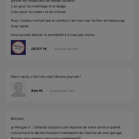
janvier en respectant les temps suivants
1 an pour les intellitags et le badge
2 ans pour les radars et les sirènes
Pour l'oiseau normal que la caméra n'ait rien vue l'action est beaucoup
trop rapide.
Vous pouvez baisser la sensibilité à 6 mais pas moins
JACKY M.
il y a plus de 2 ans
Merci Jacky c’est très clair! Bonne journée !
Alex M.
il y a plus de 2 ans
Bonjour,
@ Morgan F : J'attends toujours une réponse de votre service qualité
concernant le déclenchement intempestif de l'alarme de mon garage.
Pensez vous revenir vers moi rapidement??