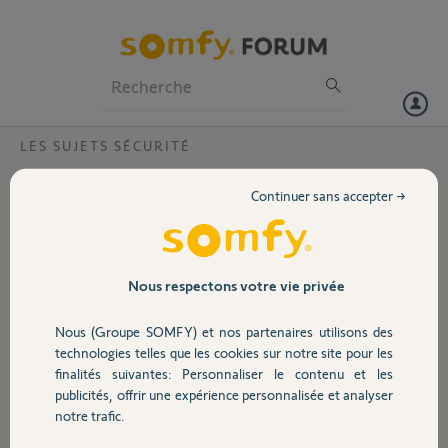
Particuliers
Professionnels
Forum
LES SUJETS SÉCURITÉ
Volet
déclenchement alarme intempestif ?
Continuer sans accepter →
Bonjour
Portail
J'ai installé l' Alarme
Essential XL, SOMFY PROTECT, il y a 3 ans j'ai des déclenchements
intempestifs ? la sensibilité de mes détecteurs est réglée sur1..C 'est
Garage
Nous respectons votre vie privée
pénible, pas fiable ce produit. Que faire?
Merci
Nous (Groupe SOMFY) et nos partenaires utilisons des
Sécurité
technologies telles que les cookies sur notre site pour les
Merci,
finalités suivantes: Personnaliser le contenu et les
publicités, offrir une expérience personnalisée et analyser
Domotique
alain V.
notre trafic.
il y a plus de 2 ans