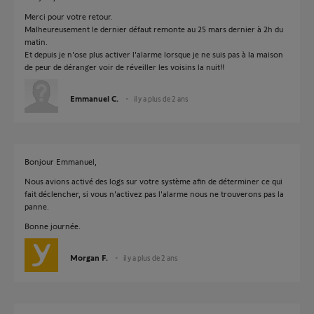
Merci pour votre retour.
Malheureusement le dernier défaut remonte au 25 mars dernier à 2h du
matin.
Et depuis je n'ose plus activer l'alarme lorsque je ne suis pas à la maison
de peur de déranger voir de réveiller les voisins la nuit!!
Emmanuel C.
il y a plus de 2 ans
Bonjour Emmanuel,
Nous avions activé des logs sur votre système afin de déterminer ce qui
fait déclencher, si vous n'activez pas l'alarme nous ne trouverons pas la
panne.
Bonne journée.
Morgan F.
il y a plus de 2 ans