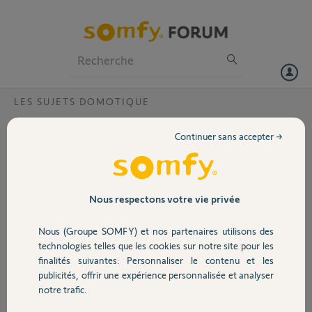
Particuliers
Professionnels
Forum
LES SUJETS DOMOTIQUE
Volet
Box Tahoma Rail-DIN V1 "Une erreur est
Continuer sans accepter →
survenue" lors de l'activation ?
Portail
Bonjour,
Je possède une box somfy Tahoma-Rail-DIN
Garage
Nous respectons votre vie privée
V1. Lors de l'ajout de l'appareil dans l'application
Tahoma, après avoir renseigné le code PIN :
Nous (Groupe SOMFY) et nos partenaires utilisons des
1003-2384-0593
Sécurité
technologies telles que les cookies sur notre site pour les
Je rencontre le message suivant : "une erreur
finalités suivantes: Personnaliser le contenu et les
est survenue. Veuillez réessayer, ou contacter le
publicités, offrir une expérience personnalisée et analyser
support".
Domotique
notre trafic.
J'ai réalisé plusieurs essais mais le problème