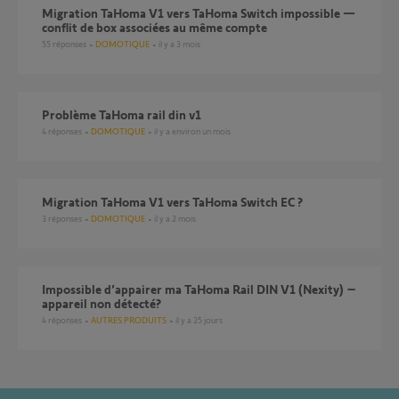
Migration TaHoma V1 vers TaHoma Switch impossible —
conflit de box associées au même compte
55
réponses
DOMOTIQUE
il y a 3 mois
Problème TaHoma rail din v1
4
réponses
DOMOTIQUE
il y a environ un mois
Migration TaHoma V1 vers TaHoma Switch EC ?
3
réponses
DOMOTIQUE
il y a 2 mois
Impossible d’appairer ma TaHoma Rail DIN V1 (Nexity) –
appareil non détecté?
4
réponses
AUTRES PRODUITS
il y a 25 jours