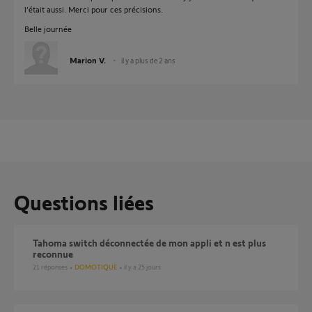
l’était aussi. Merci pour ces précisions.
Belle journée
Marion V.
il y a plus de 2 ans
Questions liées
Tahoma switch déconnectée de mon appli et n est plus
reconnue
21
réponses
DOMOTIQUE
il y a 25 jours