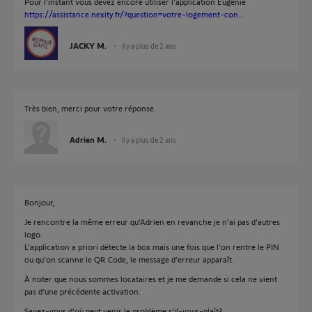
Pour l'instant vous devez encore utiliser l'application Eugenie
https://assistance.nexity.fr/?question=votre-logement-con...
JACKY M.
il y a plus de 2 ans
Très bien, merci pour votre réponse.
Adrien M.
il y a plus de 2 ans
Bonjour,
Je rencontre la même erreur qu’Adrien en revanche je n’ai pas d’autres
logo.
L’application a priori détecte la box mais une fois que l’on rentre le PIN
ou qu’on scanne le QR Code, le message d’erreur apparaît.
À noter que nous sommes locataires et je me demande si cela ne vient
pas d’une précédente activation.
Savez-vous d’où peut venir le problème s’il-vous-plaît?