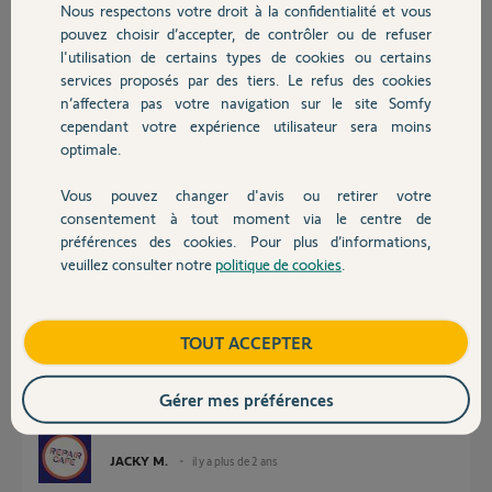
persiste.
Nous respectons votre droit à la confidentialité et vous
Chauffage
pouvez choisir d’accepter, de contrôler ou de refuser
Quelle est la marche à suivre pour enregistrer
l'utilisation de certains types de cookies ou certains
ma box dans l'application sans avoir ce message d'erreur ?
services proposés par des tiers. Le refus des cookies
Autres produits
n’affectera pas votre navigation sur le site Somfy
Merci,
cependant votre expérience utilisateur sera moins
optimale.
Adrien M.
il y a plus de 2 ans
Vous pouvez changer d'avis ou retirer votre
Devis avec un pro
Participer au fil de discussion
consentement à tout moment via le centre de
préférences des cookies. Pour plus d’informations,
veuillez consulter notre
politique de cookies
.
Contact
Réponses
Boutique
TOUT ACCEPTER
Bonjour Adrien
C'est une Tahoma purement Somfy ou il y a une logo d'une marque
Gérer mes préférences
partenaire sur le boitier ?
JACKY M.
il y a plus de 2 ans