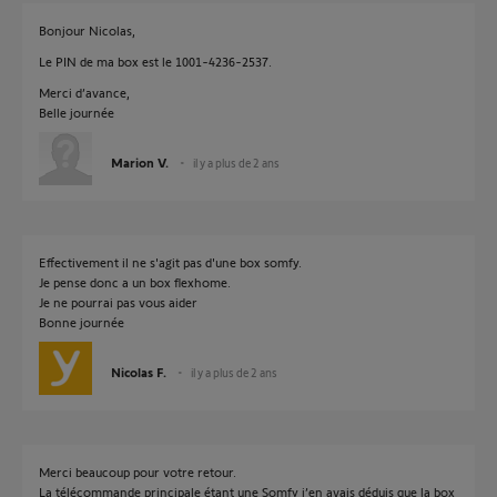
Bonjour Nicolas,
Le PIN de ma box est le 1001-4236-2537.
Merci d’avance,
Belle journée
Marion V.
il y a plus de 2 ans
Effectivement il ne s'agit pas d'une box somfy.
Je pense donc a un box flexhome.
Je ne pourrai pas vous aider
Bonne journée
Nicolas F.
il y a plus de 2 ans
Merci beaucoup pour votre retour.
La télécommande principale étant une Somfy j’en avais déduis que la box