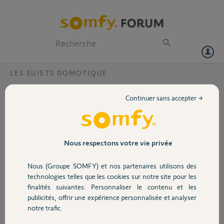
Particuliers
Professionnels
Forum
LES SUJETS DOMOTIQUE
Volet
Remontée information pluie sur statio
Continuer sans accepter →
Netatmo ?
Portail
Bonjour,
J'ai une station Netatmo integrée a l'app Tahoma switch.
Garage
Nous respectons votre vie privée
Ca fonctionne bien (sous IOS).
Nous (Groupe SOMFY) et nos partenaires utilisons des
Mais je n'arrive pas a obtenir l'information pluie qui me seriat bien
Sécurité
technologies telles que les cookies sur notre site pour les
utile. J'ai systematiquement le message "Pas de pluie", même en cas
finalités suivantes: Personnaliser le contenu et les
de pluie, bien entendu.
publicités, offrir une expérience personnalisée et analyser
Domotique
J'ai essayé de desappairer - reappairer la station Netatmo, ça ne
notre trafic.
change rien.