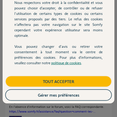
Nous respectons votre droit à la confidentialité et vous
Chauffage
Est ce que l'integration de la station Netatmo devrait m'apporter
pouvez choisir d’accepter, de contrôler ou de refuser
l'info de pluie, auquel cas j'ai un probleme a resoudre, ou est-ce que
l'utilisation de certains types de cookies ou certains
c'est normal car l'integration de Netatmo ne remonte pas cette info
services proposés par des tiers. Le refus des cookies
Autres produits
?
n’affectera pas votre navigation sur le site Somfy
cependant votre expérience utilisateur sera moins
Merci
optimale.
Merci,
Vous pouvez changer d'avis ou retirer votre
Devis avec un pro
consentement à tout moment via le centre de
Daniel G.
préférences des cookies. Pour plus d’informations,
il y a plus de 2 ans
veuillez consulter notre
politique de cookies
.
Participer au fil de discussion
Contact
Boutique
TOUT ACCEPTER
Réponses
Gérer mes préférences
Bonjour
En l'absence d'information sur le forum, voici la FAQ correspondante.
https://www.somfy.fr/assistance/faq?question=comment-les-...