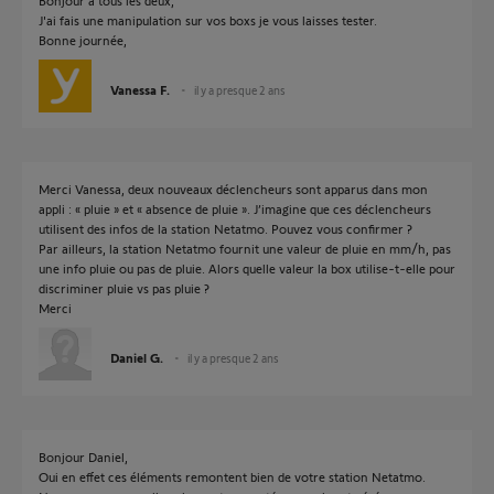
Bonjour à tous les deux,
J'ai fais une manipulation sur vos boxs je vous laisses tester.
Bonne journée,
Vanessa F.
il y a presque 2 ans
Merci Vanessa, deux nouveaux déclencheurs sont apparus dans mon
appli : « pluie » et « absence de pluie ». J’imagine que ces déclencheurs
utilisent des infos de la station Netatmo. Pouvez vous confirmer ?
Par ailleurs, la station Netatmo fournit une valeur de pluie en mm/h, pas
une info pluie ou pas de pluie. Alors quelle valeur la box utilise-t-elle pour
discriminer pluie vs pas pluie ?
Merci
Daniel G.
il y a presque 2 ans
Bonjour Daniel,
Oui en effet ces éléments remontent bien de votre station Netatmo.