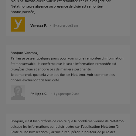
Nous ne savons quelle valeur est remontée car cela est géré par
Netatmo, seule absence ou présence de pluie est remontée.
Bonne journée,
Vanessa F.
il y a presque 2 ans
Bonjour Vanessa,
J'ai laissé passer quelques jours pour voir si une remontée d'information
était observable. Je confirme que la seule information remontée est
pluie/pas pluie et encore pas de manière pertinente.
Je comprends que cela vient du flux de Netatmo. Voir comment les
choses évolueront de leur côté.
Philippe C.
il y a presque 2 ans
Bonjour, il est bien difficile de croire que le problème vienne de Netatmo,
puisque les informations sont distribuées sur l'application Netatmo 'à
l'aide d'une box Jeedom, j'arrive à récupérer la hauteur de pluie des