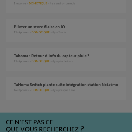
1
réponse
DOMOTIQUE
il y a environ un mois
Piloter un store filaire en IO
13
réponses
DOMOTIQUE
il y a 2 mois
Tahoma : Retour d'info du capteur pluie ?
13
réponses
DOMOTIQUE
il y a plus de 4 ans
TaHoma Switch plante suite intégration station Netatmo
14
réponses
DOMOTIQUE
il y a presque 3 ans
CE N'EST PAS CE
QUE VOUS RECHERCHEZ