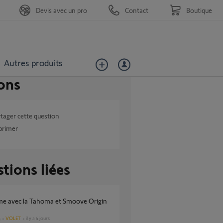
Devis avec un pro
Contact
Boutique
Autres produits
ons
tager cette question
primer
tions liées
VOLET
il y a 4 jours
s