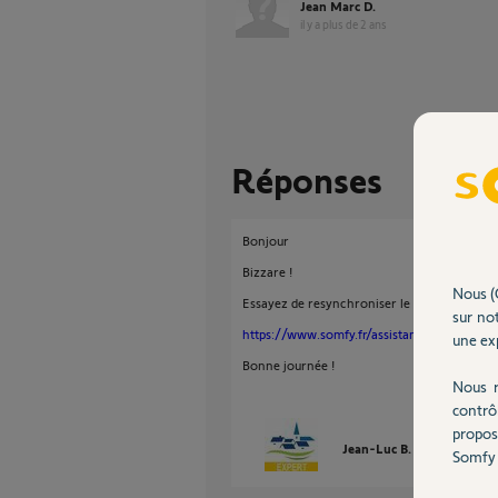
Jean Marc D.
il y a plus de 2 ans
Réponses
Bonjour
Bizzare !
Nous (
Essayez de resynchroniser le TaHoma avec l
sur not
https://www.somfy.fr/assistance/videos/un
une exp
Bonne journée !
Nous r
contrô
propos
Jean-Luc B.
il y a plus de
Somfy 