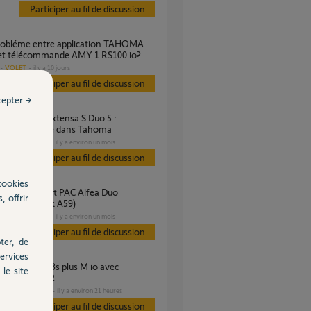
Participer au fil de discussion
c et télécommande AMY 1 RS100 io?
VOLET
il y a 10 jours
Participer au fil de discussion
cepter →
me d’affichage dans Tahoma
CHAUFFAGE
il y a environ un mois
es
Participer au fil de discussion
cookies
, offrir
stat Navilink A59)
CHAUFFAGE
il y a environ un mois
es
Participer au fil de discussion
ter, de
ervices
le site
 classique v2
DOMOTIQUE
il y a environ 21 heures
s
Participer au fil de discussion