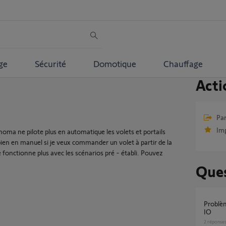
ge
Sécurité
Domotique
Chauffage
Acti
Par
Im
homa ne pilote plus en automatique les volets et portails
bien en manuel si je veux commander un volet à partir de la
fonctionne plus avec les scénarios pré - établi. Pouvez
Ques
Problème avec la Tahoma et Smoove Origin
IO
2
réponse