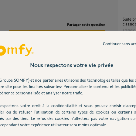
Suite probléme entre application TAHOMA
classi
Partager cette question
1
réponse
Participer au fil de discussion
Continuer sans ac
PAC Atlantic Alfea Extensa S Duo 5 :
problè
18
répons
Nous respectons votre vie privée
Groupe SOMFY) et nos partenaires utilisons des technologies telles que les 
e serveur.
Problème TaHoma et PAC Alfea Duo
re site pour les finalités suivantes: Personnaliser le contenu et les publicités
(thermo
ivers-tahoma-by-...
érience personnalisée et analyser notre trafic.
49
répons
espectons votre droit à la confidentialité et vous pouvez choisir d’accep
ler ou de refuser l'utilisation de certains types de cookies ou certains s
Appairage elixo 500 3s plus M io avec
és par des tiers. Le refus des cookies n’affectera pas votre navigation sur 
TaHoma
 2 ans
cependant votre expérience utilisateur sera moins optimale.
2
réponse