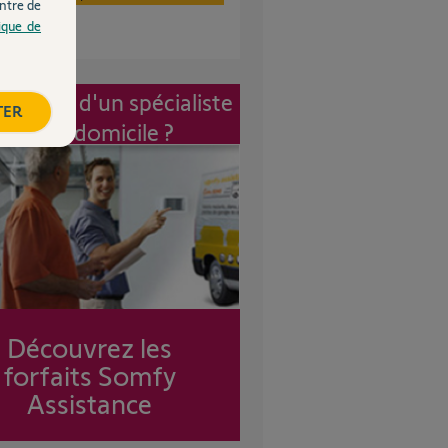
ntre de
tique de
vention d'un spécialiste
TER
à mon domicile ?
Découvrez les
forfaits Somfy
Assistance