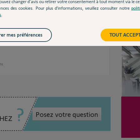
ouvez changer d'avis ou retirer votre consentement à tout moment via le ce
ences des cookies. Pour plus d’informations, veuillez consulter notre
poli
s
.
ionner.
u au boitier.
nt?
Inter
er mes préférences
TOUT ACCEP
e mot de passe.
ans
Posez votre question
CHEZ