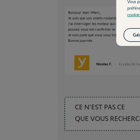
Vous p
préfér
Bonjour Jean-Marc,
cookie
Je vois que vos volets roulants semble fonct
J'ai interroger les moteur qui on bien repond
pouvez vous me confirmer le fonctionneme
Gér
Je vois juste que vous vous trompez sur votr
Bonne journée.
Nicolas F.
il y a plus de 2 
CE N'EST PAS CE
QUE VOUS RECHER