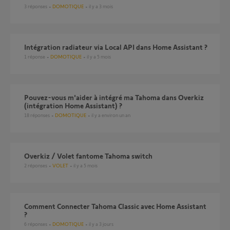
3
réponses
DOMOTIQUE
il y a 3 mois
Intégration radiateur via Local API dans Home Assistant ?
1
réponse
DOMOTIQUE
il y a 5 mois
Pouvez-vous m'aider à intégré ma Tahoma dans Overkiz
(intégration Home Assistant) ?
18
réponses
DOMOTIQUE
il y a environ un an
Overkiz / Volet fantome Tahoma switch
2
réponses
VOLET
il y a 5 mois
Comment Connecter Tahoma Classic avec Home Assistant
?
6
réponses
DOMOTIQUE
il y a 3 jours