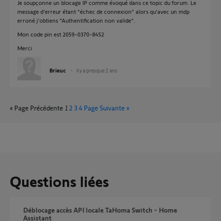
Je soupçonne un blocage IP comme évoqué dans ce topic du forum. Le
message d'erreur étant "échec de connexion" alors qu'avec un mdp
erroné j'obtiens "Authentification non valide".
Mon code pin est 2059-0370-8452
Merci
Brieuc
il y a presque 2 ans
« Page Précédente
1
2
3
4
Page Suivante »
Questions liées
Déblocage accès API locale TaHoma Switch - Home
Assistant