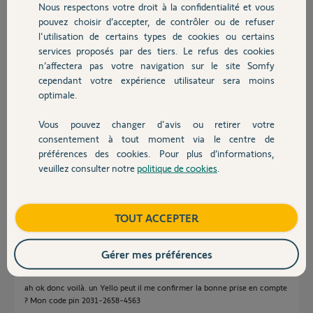
Nous respectons votre droit à la confidentialité et vous
Chauffage
pouvez choisir d’accepter, de contrôler ou de refuser
Cyrille C.
l'utilisation de certains types de cookies ou certains
il y a plus de 2 ans
services proposés par des tiers. Le refus des cookies
Autres produits
Participer au fil de discussion
n’affectera pas votre navigation sur le site Somfy
cependant votre expérience utilisateur sera moins
optimale.
Réponses
Vous pouvez changer d'avis ou retirer votre
Devis avec un pro
consentement à tout moment via le centre de
préférences des cookies. Pour plus d’informations,
Bonjour Cyrille
veuillez consulter notre
politique de cookies
.
Vous êtes limité a 30 accès par jour.
Contact
Si vous avez dépassé cette limite votre IP est black listée.et il faut poster
votre N° de PIN pour que les Yellos vous débloque.
Boutique
TOUT ACCEPTER
JACKY M.
il y a plus de 2 ans
Gérer mes préférences
ah ok donc voilà. un Yello peut il me confirmer la bonne prise en compte
? Mon code pin 2031-2658-4563