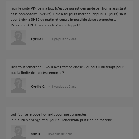
non le code PIN de ma box (c'est ce qui est demandé par home assistant
et le composant Overkiz) .Cela a toujours marché (depuis, 15 jours) sauf
avant hier à 3H50 du matin et depuis impossible de se connecter...
Problème API de votre côté ? sous d'appel ?
Cyrille C.
il y a plus de 2 ans
Bon tout remarche... Vous avez fait qq chose ? ou faut il du temps pour
que la limite de l'accès remonte ?
Cyrille C.
il y a plus de 2 ans
oui j’utilise le code homekit pour me connecter.
je n’ai rien changé et du jour au lendemain plus rien ne marche
srm X.
il y a plus de 2 ans