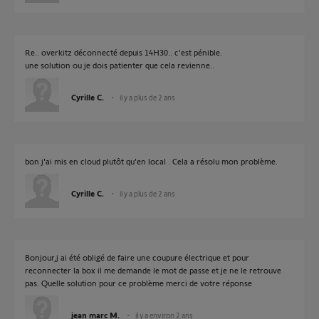
Re.. overkitz déconnecté depuis 14H30.. c'est pénible.
une solution ou je dois patienter que cela revienne..
Cyrille C.
il y a plus de 2 ans
bon j'ai mis en cloud plutôt qu'en local . Cela a résolu mon problème.
Cyrille C.
il y a plus de 2 ans
Bonjour,j ai été obligé de faire une coupure électrique et pour
reconnecter la box il me demande le mot de passe et je ne le retrouve
pas. Quelle solution pour ce problème merci de votre réponse
jean marc M.
il y a environ 2 ans