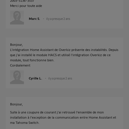
2003-5136-3537
Merci pour toute aide
Marc S.
il y a presque 2 ans
Bonjour,
L'intégration Home Assistant de Overkiz présente des instabilités. Depuis
que j'ai installé le module HACS et utilisé l'intégration Overkiz de ce
module, tout fonctionne bien.
Cordialement
Cyrille L.
il y a presque 2 ans
Bonjour,
Suite à une coupure de courant j'ai retrouvé l'ensemble de mon
installation à l'exception de la communication entre Home Assistant et
ma Tahoma Switch.