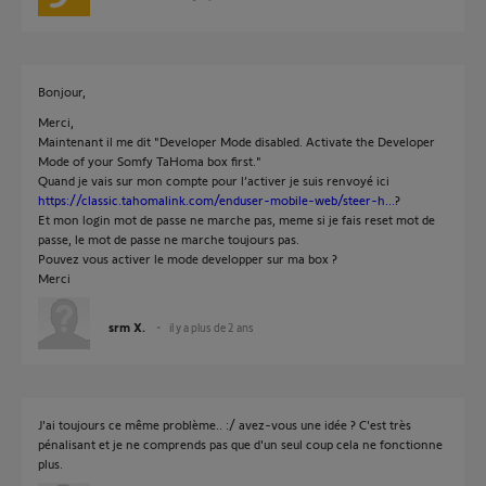
Bonjour,
Merci,
Maintenant il me dit "Developer Mode disabled. Activate the Developer
Mode of your Somfy TaHoma box first."
Quand je vais sur mon compte pour l’activer je suis renvoyé ici
https://classic.tahomalink.com/enduser-mobile-web/steer-h...
?
Et mon login mot de passe ne marche pas, meme si je fais reset mot de
passe, le mot de passe ne marche toujours pas.
Pouvez vous activer le mode developper sur ma box ?
Merci
srm X.
il y a plus de 2 ans
J'ai toujours ce même problème.. :/ avez-vous une idée ? C'est très
pénalisant et je ne comprends pas que d'un seul coup cela ne fonctionne
plus.