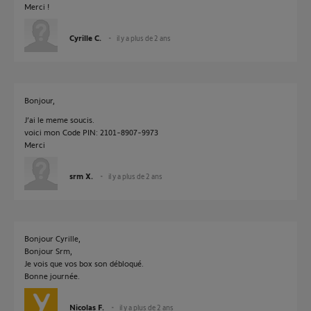
Merci !
Cyrille C.
il y a plus de 2 ans
Bonjour,
J’ai le meme soucis.
voici mon Code PIN: 2101-8907-9973
Merci
srm X.
il y a plus de 2 ans
Bonjour Cyrille,
Bonjour Srm,
Je vois que vos box son débloqué.
Bonne journée.
Nicolas F.
il y a plus de 2 ans