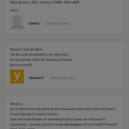
idem de mon côté , tahoma n°2060-3910-4009
merci
Sylvain
il y a presque 2 ans
Bonjour tous les deux,
J'ai fais une manipulation sur votre box.
Je vous laisses créer de nouveau la liaison.
Bonne journée
Vanessa F.
il y a presque 2 ans
Bonjour,
j'ai le même souci de perte de la connexion entre mon Home Assistant
et ma Tahoma à travers Overkiz.
Cela fonctionnait bien et maintenant plus moyen de réactiver la
connection. J'ai bien activé le mode développeur et mon Code PIN est le