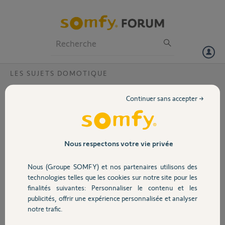
Particuliers
Professionnels
Forum
LES SUJETS DOMOTIQUE
Volet
Soucis Home Assistant <> Overkiz <>
Continuer sans accepter →
Tahoma
Portail
Bonjour,
depuis hier 3H50 du matin, plus aucun éléments Somfy n'et pilotable
Garage
via HA.. j'ai ce message d'erreur dans les logs
Nous respectons votre vie privée
homeassistant.components.overkiz] Error fetching device events
Nous (Groupe SOMFY) et nos partenaires utilisons des
data: Failed to connect.
Sécurité
technologies telles que les cookies sur notre site pour les
finalités suivantes: Personnaliser le contenu et les
une idée, A priori cela ne réponds plus côté serveur Somfy ?
publicités, offrir une expérience personnalisée et analyser
Puis je avoir de l'aide.
Domotique
notre trafic.
Merci beaucoup,