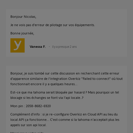
Bonjour Nicolas,
Je ne vois pas d'erreur de pilotage sur vos équipements.
Bonne journée,
Vanessa F.
il y a presque 2 ans
Bonjour, je suis tombé sur cette discussion en recherchant cette erreur
d'apparence similaire de l'integration Overkiz "Failed to connect" où tout
fonctionnait encore il y a quelques heures...
Est-ce que ma tahoma serait bloquée par hasard ? Mais pourquoi un tel
blocage si les échanges se font via l'api locale..?
Mon pin : 2058-8682-6920
Complément d'info : si je re-configure Overkiz en Cloud API au lieu du
local API ça fonctionne... C'est comme si la tahoma n'acceptait plus les
appels sur son api local.