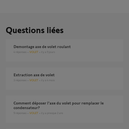
Questions liées
Demontage axe de volet roulant
4
réponses
VOLET
il y a 9 jours
Extraction axe de volet
3
réponses
VOLET
il y a 4 mois
Comment déposer l'axe du volet pour remplacer le
condensateur?
9
réponses
VOLET
il y a presque 2 ans