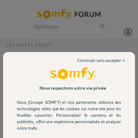
Particuliers
Professionnels
Forum
LES SUJETS VOLET
Volet
extraction axe
Continuer sans accepter →
Bonjour,
Portail
impossible de rentrer l'axe dans le
tube
Garage
Nous respectons votre vie privée
Merci,
Nous (Groupe SOMFY) et nos partenaires utilisons des
Sécurité
technologies telles que les cookies sur notre site pour les
finalités suivantes: Personnaliser le contenu et les
publicités, offrir une expérience personnalisée et analyser
Domotique
notre trafic.