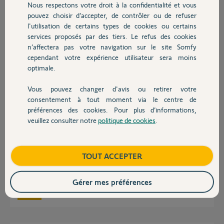
Nous respectons votre droit à la confidentialité et vous
Chauffage
pouvez choisir d’accepter, de contrôler ou de refuser
olivier J.
l'utilisation de certains types de cookies ou certains
il y a plus de 2 ans
services proposés par des tiers. Le refus des cookies
Autres produits
Participer au fil de discussion
n’affectera pas votre navigation sur le site Somfy
cependant votre expérience utilisateur sera moins
optimale.
Réponses
Vous pouvez changer d'avis ou retirer votre
Devis avec un pro
consentement à tout moment via le centre de
préférences des cookies. Pour plus d’informations,
Bonjour Olivier,
veuillez consulter notre
politique de cookies
.
Contact
Avez-vous un autre point de vue de l'embout ?
Nous ne voyons rien sur cette photo toutefois, comme indiqué par Jean-
Luc, il faut coulisser ou dévisser ce qui retient l'embout.
Boutique
TOUT ACCEPTER
Bonne journée,
Gérer mes préférences
Quentin B.
il y a plus de 2 ans