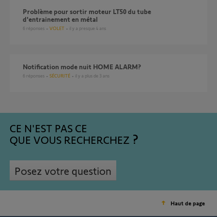
Problème pour sortir moteur LT50 du tube
d'entrainement en métal
6
réponses
VOLET
il y a presque 4 ans
Notification mode nuit HOME ALARM?
6
réponses
SÉCURITÉ
il y a plus de 3 ans
CE N'EST PAS CE
QUE VOUS RECHERCHEZ
Posez votre question
Haut de page