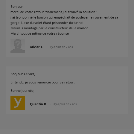
Bonjour,
merci de votre retour, finalement j'ai trouvé la solution :
j'ai tronçonné le boulon qui empêchait de soulever le roulement de sa
gorge. L'axe du volet étant prisonnier du tunnel.
Mauvais montage par le constructeur de la maison
Merci tout de même de votre réponse
olivier J.
il y a plus de 2 ans
Bonjour Olivier,
Entendu, je vous remercie pour ce retour.
Bonne journée,
Quentin B.
il y a plus de 2 ans