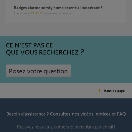
Badges alarme somfy home essential inopérant ?
4
réponses
SÉCURITÉ
il y a environ un mois
CE N'EST PAS CE
QUE VOUS RECHERCHEZ
Posez votre question
Haut de page
Besoin d’assistance ?
Consultez nos vidéos, notices et FAQ
Recevez nos actus, conseils et bons plans par email !