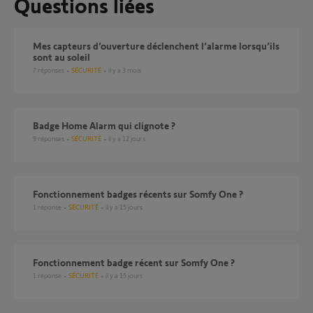
Questions liées
Mes capteurs d’ouverture déclenchent l’alarme lorsqu’ils
sont au soleil
7
réponses
SÉCURITÉ
il y a 3 mois
Badge Home Alarm qui clignote ?
9
réponses
SÉCURITÉ
il y a 12 jours
Fonctionnement badges récents sur Somfy One ?
1
réponse
SÉCURITÉ
il y a 15 jours
Fonctionnement badge récent sur Somfy One ?
1
réponse
SÉCURITÉ
il y a 15 jours