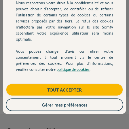
Nous respectons votre droit à la confidentialité et vous
Chauffage
pouvez choisir d’accepter, de contrôler ou de refuser
Réponses
l'utilisation de certains types de cookies ou certains
services proposés par des tiers. Le refus des cookies
Autres produits
n’affectera pas votre navigation sur le site Somfy
Bonsoir
cependant votre expérience utilisateur sera moins
La pile au Lithium CR2032 des badges doit être changée tous les ans,
optimale.
d'autant plus qu'il n'y a pas de jauge pour donner l'état.
Au changement de pile il est recommandé de faire une réinitialisation du
Vous pouvez changer d'avis ou retirer votre
badge
Devis avec un pro
consentement à tout moment via le centre de
https://forum.somfy.fr/questions/3256459-retex-badge-somfy-protect
préférences des cookies. Pour plus d’informations,
veuillez consulter notre
politique de cookies
.
Contact
JACKY M.
il y a environ 2 ans
Boutique
TOUT ACCEPTER
Gérer mes préférences