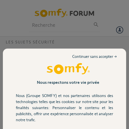
Particuliers
Professionnels
Forum
LES SUJETS SÉCURITÉ
Volet
Les badges ne déclenchent plus l'alarme
Continuer sans accepter →
Bonjour,
Portail
Que se soit n'importe quels des 4 badges que je possède avec mes
enfants, ils ne désactive plus mon alarme lorsque l'on arrive et quand
on ouvre la porte d'entrée l'alarme sonne !
Garage
Nous respectons votre vie privée
Merci,
Nous (Groupe SOMFY) et nos partenaires utilisons des
Sécurité
technologies telles que les cookies sur notre site pour les
Rogrr C.
finalités suivantes: Personnaliser le contenu et les
il y a environ 2 ans
publicités, offrir une expérience personnalisée et analyser
Domotique
Participer au fil de discussion
notre trafic.