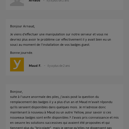
Arnaud
il y a plus de 2 ans
Bonjour Arnaud,
Je viens d'effectuer une manipulation sur notre serveur et vous ne
devriez plus avoir le problème car effectivement il y avait bien eu un
souci au moment de l'installation de vos badges guest.
Bonne journée.
Maud F.
il y a plus de 2 ans
Bonjour,
suite à l'usure anormale des piles, j'avais posé la question du
remplacement des badges il y a plus d'un an et Maud m'avait répondu
qu'ils seraient disponibles dans quelques mois. Je m'adresse donc
maintenant à nouveau à Maud ou un autre Yellow, pour savoir si ces
nouveaux badges sont enfin disponibles ? J'avais pris connaissance et mis
en oeuvre les solutions successives qui avaient été proposées et qui
tiennent plus du "bricolage", mais je pense qu'elles ne dispensent pas