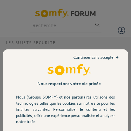
Particuliers
Professionnels
Forum
LES SUJETS SÉCURITÉ
Volet
Retex Badge Somfy Protect
Continuer sans accepter →
Bonjour,
Portail
Pour ceux qui utilise la
procédure de
réinitialisation du badge
Garage
Nous respectons votre vie privée
que je remet en lien
https://forum.somfy.fr/qu
Nous (Groupe SOMFY) et nos partenaires utilisons des
estions/3205388-retex-
Sécurité
technologies telles que les cookies sur notre site pour les
reinitialisation-badge-
finalités suivantes: Personnaliser le contenu et les
somfy-home-alarm
publicités, offrir une expérience personnalisée et analyser
Domotique
notre trafic.
Vous avez peut être
constaté que son efficacité