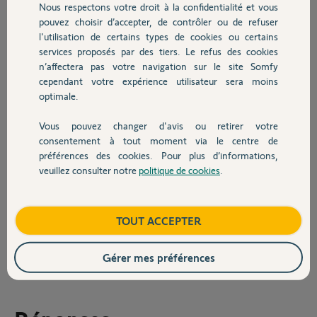
était de courte durée, ce
Nous respectons votre droit à la confidentialité et vous
Chauffage
qui vient de m'arriver.
pouvez choisir d’accepter, de contrôler ou de refuser
l'utilisation de certains types de cookies ou certains
Après 3 réinitialisations en 3 jours, j'en ai déduit que le problème
services proposés par des tiers. Le refus des cookies
Autres produits
venait de l'électronique.
n’affectera pas votre navigation sur le site Somfy
cependant votre expérience utilisateur sera moins
L'image ci jointe résume le problème. Le circuit a moisis avec
optimale.
l'humidité de la transpiration.
Panique garantie dans les circuits.
Vous pouvez changer d'avis ou retirer votre
Devis avec un pro
Un petit nettoyage avec du produit spécial contact ou a défaut avec
consentement à tout moment via le centre de
du savon et de l'eau mais dans ce cas il faut sécher le circuit avec un
préférences des cookies. Pour plus d’informations,
sèche cheveux.
veuillez consulter notre
politique de cookies
.
Contact
Bonne continuation a tous.
Boutique
TOUT ACCEPTER
JACKY M.
il y a plus de 2 ans
Participer au fil de discussion
Gérer mes préférences