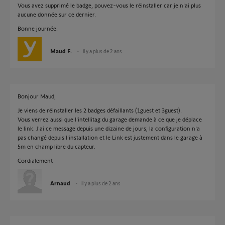
Vous avez supprimé le badge, pouvez-vous le réinstaller car je n'ai plus
aucune donnée sur ce dernier.
Bonne journée.
Maud F.
il y a plus de 2 ans
Bonjour Maud,
Je viens de réinstaller les 2 badges défaillants (1guest et 3guest).
Vous verrez aussi que l'intellitag du garage demande à ce que je déplace
le link. J'ai ce message depuis une dizaine de jours, la configuration n'a
pas changé depuis l'installation et le Link est justement dans le garage à
5m en champ libre du capteur.
Cordialement
Arnaud
il y a plus de 2 ans