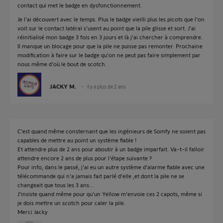
contact qui met le badge en dysfonctionnement.
Je l'ai découvert avec le temps. Plus le badge vieilli plus les picots que l'on
voit sur le contact latéral s'usent au point que la pile glisse et sort. J'ai
réinitialisé mon badge 3 fois en 3 jours et là j'ai chercher à comprendre.
Il manque un blocage pour que la pile ne puisse pas remonter. Prochaine
modification à faire sur le badge qu'on ne peut pas faire simplement par
nous même d'où le bout de scotch.
JACKY M.
il y a plus de 2 ans
C'est quand même consternant que les ingénieurs de Somfy ne soient pas
capables de mettre au point un système fiable !
Et attendre plus de 2 ans pour aboutir à un badge imparfait. Va-t-il falloir
attendre encore 2 ans de plus pour l'étape suivante ?
Pour info, dans le passé, j'ai eu un autre système d'alarme fiable avec une
télécommande qui n'a jamais fait parlé d'elle ,et dont la pile ne se
changeait que tous les 3 ans...
J'insiste quand même pour qu'un Yellow m'envoie ces 2 capots, même si
je dois mettre un scotch pour caler la pile.
Merci Jacky