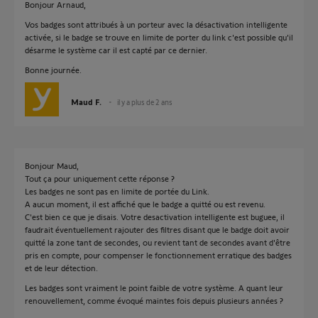
Bonjour Arnaud,
Vos badges sont attribués à un porteur avec la désactivation intelligente
activée, si le badge se trouve en limite de porter du link c'est possible qu'il
désarme le système car il est capté par ce dernier.
Bonne journée.
Maud F.
il y a plus de 2 ans
Bonjour Maud,
Tout ça pour uniquement cette réponse ?
Les badges ne sont pas en limite de portée du Link.
A aucun moment, il est affiché que le badge a quitté ou est revenu.
C'est bien ce que je disais. Votre desactivation intelligente est buguee, il
faudrait éventuellement rajouter des filtres disant que le badge doit avoir
quitté la zone tant de secondes, ou revient tant de secondes avant d'être
pris en compte, pour compenser le fonctionnement erratique des badges
et de leur détection.
Les badges sont vraiment le point faible de votre système. A quant leur
renouvellement, comme évoqué maintes fois depuis plusieurs années ?