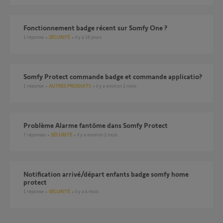
Fonctionnement badge récent sur Somfy One ?
1
réponse
SÉCURITÉ
il y a 16 jours
Somfy Protect commande badge et commande applicatio?
1
réponse
AUTRES PRODUITS
il y a environ 2 mois
Problème Alarme fantôme dans Somfy Protect
7
réponses
SÉCURITÉ
il y a environ 2 mois
Notification arrivé/départ enfants badge somfy home
protect
1
réponse
SÉCURITÉ
il y a 4 mois