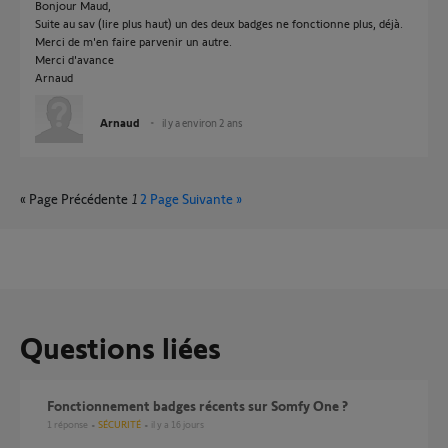
Bonjour Maud,
Suite au sav (lire plus haut) un des deux badges ne fonctionne plus, déjà.
Merci de m'en faire parvenir un autre.
Merci d'avance
Arnaud
Arnaud
il y a environ 2 ans
« Page Précédente
1
2
Page Suivante »
Questions liées
Fonctionnement badges récents sur Somfy One ?
1
réponse
SÉCURITÉ
il y a 16 jours