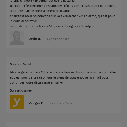
la LED clignote rapidement et use la batterie.
Je retend régulièrement les lamelles, réparation provisoire et de fortune
pour une alarme normalement de qualité.
et surtout nous ne pouvons plus activer/desactiver l alarme, qui est pour
le coup décorative.
merci de me contacter en MP pour achange des 3 badges.
David D.
il y a plus de 2 ans
Bonjour David,
Afin de gérer votre SAV, je vais avoir besoin d'informations personnelles
et c'est pour cette raison que je viens de vous envoyer un mail pour
continuer votre dépannage en privé.
Bonne journée.
Morgan F.
il y a plus de 2 ans