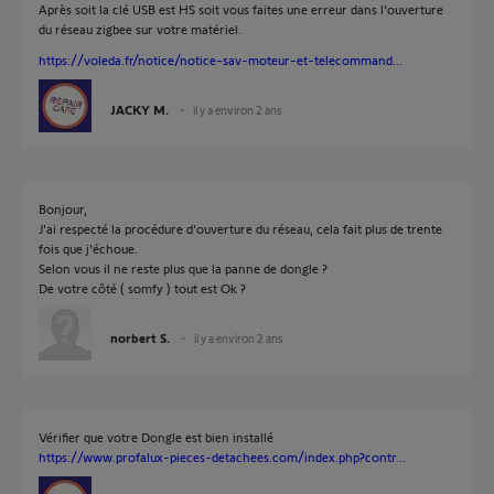
Après soit la clé USB est HS soit vous faites une erreur dans l'ouverture
du réseau zigbee sur votre matériel.
https://voleda.fr/notice/notice-sav-moteur-et-telecommand...
JACKY M.
il y a environ 2 ans
Bonjour,
J'ai respecté la procédure d'ouverture du réseau, cela fait plus de trente
fois que j'échoue.
Selon vous il ne reste plus que la panne de dongle ?
De votre côté ( somfy ) tout est Ok ?
norbert S.
il y a environ 2 ans
Vérifier que votre Dongle est bien installé
https://www.profalux-pieces-detachees.com/index.php?contr...