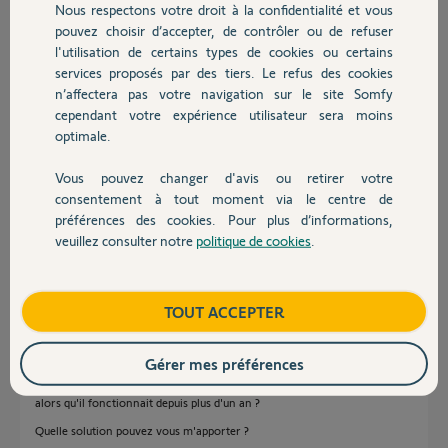
Nous respectons votre droit à la confidentialité et vous
Chauffage
pouvez choisir d’accepter, de contrôler ou de refuser
Réponses
l'utilisation de certains types de cookies ou certains
services proposés par des tiers. Le refus des cookies
Autres produits
n’affectera pas votre navigation sur le site Somfy
Bonjour Norbert
cependant votre expérience utilisateur sera moins
Si vous avez une Tahoma V2 en forme de vague elle n'est pas compatible
optimale.
Zigbee 3.0
Vous pouvez changer d'avis ou retirer votre
JACKY M.
il y a environ 2 ans
Devis avec un pro
consentement à tout moment via le centre de
préférences des cookies. Pour plus d’informations,
veuillez consulter notre
politique de cookies
.
Contact
Bonjour,
j'ai pris une photo du matériel installé chez moi qui a fonctionné pendant
Boutique
TOUT ACCEPTER
plus d'un an.
Mes questions sont donc maintenant :
Pourquoi cela ne fonctionne plus ?
Gérer mes préférences
Pourquoi me dites vous que ce kit ne peut pas fonctionner
alors qu'il fonctionnait depuis plus d'un an ?
Quelle solution pouvez vous m'apporter ?