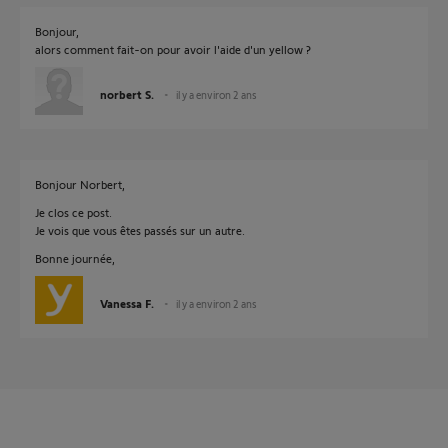
Bonjour,
alors comment fait-on pour avoir l'aide d'un yellow ?
norbert S.
il y a environ 2 ans
Bonjour Norbert,
Je clos ce post.
Je vois que vous êtes passés sur un autre.
Bonne journée,
Vanessa F.
il y a environ 2 ans