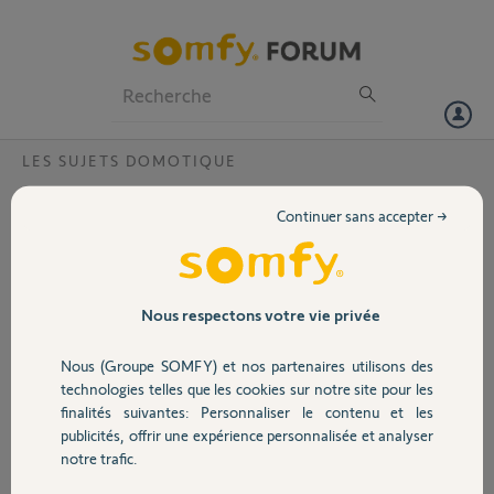
Particuliers
Professionnels
Forum
LES SUJETS DOMOTIQUE
Volet
Identification réseau zigbee qui échoue
Continuer sans accepter →
Bonjour,
Portail
Après avoir supprimé mes volets Eveno zigbee 3.0 suite
à un problème de report de position sur l'un d'entre eux,
ma box Tahoma V2 ne trouve plus de réseau zigbee.
Garage
Nous respectons votre vie privée
Pourquoi et que faire ?
PIN 1240-8794-1001
Nous (Groupe SOMFY) et nos partenaires utilisons des
Merci
Sécurité
technologies telles que les cookies sur notre site pour les
finalités suivantes: Personnaliser le contenu et les
norbert S.
publicités, offrir une expérience personnalisée et analyser
Domotique
il y a environ 2 ans
notre trafic.