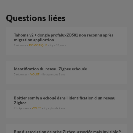
Questions liées
tahoma v2 + dongle profaluxZB581 non reconnu après
migration application
1
réponse
DOMOTIQUE
il y a 20 jours
Identification du reseau Zigbee echouée
5
réponses
VOLET
il y a presque 2 ans
Boitier somfy a echoué dans l identification d un reseau
Zigbee
21
réponses
VOLET
il y a plus de 2 ans
Bug d'association de prise Zigbee, associée mais invisible ?