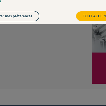
s
.
Inter
Posez votre question
CHEZ
er mes préférences
TOUT ACCEP