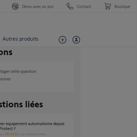
Devis avec un pro
Contact
Boutique
Autres produits
ons
tager cette question
primer
tions liées
Protect ?
SÉCURITÉ
il y a environ 2 mois
es