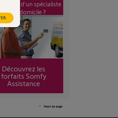
vention d'un spécialiste
à mon domicile ?
TER
Découvrez les
forfaits Somfy
Assistance
Haut de page