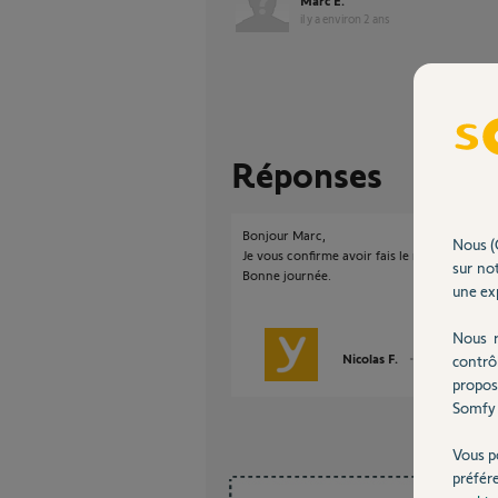
Marc E.
il y a environ 2 ans
Réponses
Bonjour Marc,
Nous (
Je vous confirme avoir fais le necessaire.
sur not
Bonne journée.
une exp
Nous r
Nicolas F.
il y a environ 2
contrô
propos
Somfy 
Vous p
préfér