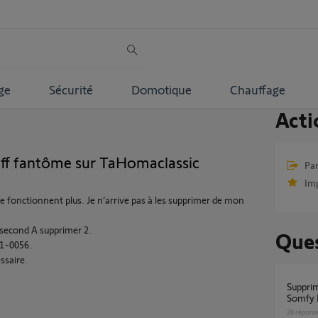
ge
Sécurité
Domotique
Chauffage
Acti
off fantôme sur TaHomaclassic
Par
Im
ne fonctionnent plus. Je n’arrive pas à les supprimer de mon
 second A supprimer 2.
Ques
81-0056.
ssaire.
Supprimer equipement automatisme depuis
Somfy 
28
répons