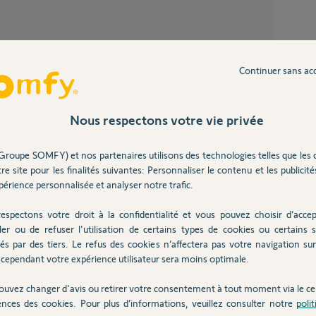
Pb Zw
Partager cette question
2
réponse
Continuer sans ac
Participer au fil de discussion
Plug z
Nous respectons votre vie privée
3
réponse
Groupe SOMFY) et nos partenaires utilisons des technologies telles que les 
re site pour les finalités suivantes: Personnaliser le contenu et les publicités
Panne
érience personnalisée et analyser notre trafic.
29
répons
espectons votre droit à la confidentialité et vous pouvez choisir d’accep
 ans
ler ou de refuser l'utilisation de certains types de cookies ou certains s
Coupon connexion secours GSM sur Home
és par des tiers. Le refus des cookies n’affectera pas votre navigation sur 
Keeper
cependant votre expérience utilisateur sera moins optimale.
26
répons
ouvez changer d'avis ou retirer votre consentement à tout moment via le ce
ences des cookies. Pour plus d’informations, veuillez consulter notre
poli