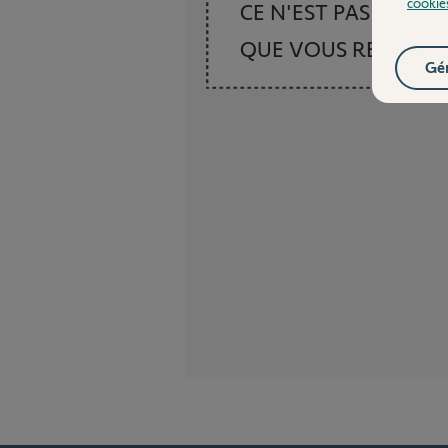
cookie
CE N'EST PAS CE
QUE VOUS RECHER
Gér