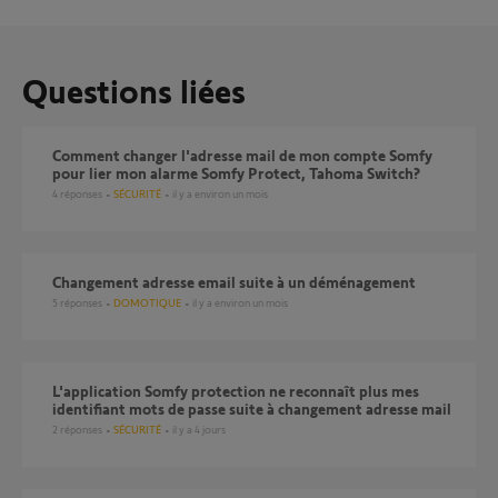
Questions liées
Comment changer l'adresse mail de mon compte Somfy
pour lier mon alarme Somfy Protect, Tahoma Switch?
4
réponses
SÉCURITÉ
il y a environ un mois
Changement adresse email suite à un déménagement
5
réponses
DOMOTIQUE
il y a environ un mois
L'application Somfy protection ne reconnaît plus mes
identifiant mots de passe suite à changement adresse mail
2
réponses
SÉCURITÉ
il y a 4 jours