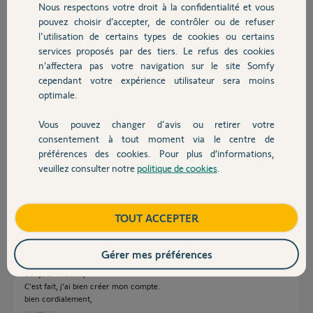
Nous respectons votre droit à la confidentialité et vous
didier T.
Chauffage
pouvez choisir d’accepter, de contrôler ou de refuser
il y a environ 2 ans
l'utilisation de certains types de cookies ou certains
Participer au fil de discussion
services proposés par des tiers. Le refus des cookies
Autres produits
n’affectera pas votre navigation sur le site Somfy
cependant votre expérience utilisateur sera moins
Réponses
optimale.
Vous pouvez changer d'avis ou retirer votre
Devis avec un pro
consentement à tout moment via le centre de
Bonjour Didier,
préférences des cookies. Pour plus d’informations,
Je vous invite a creer le nouveau compte sur somfy.fr
puis a revenir vers moi pour que je transfert le compte dessus cette box.
veuillez consulter notre
politique de cookies
.
Contact
Bonne journée.
Nicolas F.
il y a environ 2 ans
Boutique
TOUT ACCEPTER
Gérer mes préférences
Bonjour Nicolas,
C'est fait, j'ai bien créer mon compte.
bien cordialement,