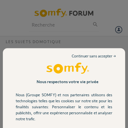
Particuliers
Professionnels
Forum
LES SUJETS DOMOTIQUE
Volet
Changer l'adresse mail de mon compte
Continuer sans accepter →
Bonjour,
Portail
J'ai une Tahoma , avec l'application sur mon téléphone,.
je voudrais changer mon adresse mail, car l'ancienne n'est plus
Garage
Nous respectons votre vie privée
valide.
ancienne: @opexpertise.fr
Nous (Groupe SOMFY) et nos partenaires utilisons des
Nouvelle @gmail.com
Sécurité
technologies telles que les cookies sur notre site pour les
pin tahoma : 0204-3104-8519
finalités suivantes: Personnaliser le contenu et les
D'avance merci
publicités, offrir une expérience personnalisée et analyser
Domotique
Merci-,-
notre trafic.