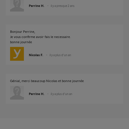
Perrine H.
il y a presque 2 ans
Bonjour Perrine,
Je vous confirme avoir fais le necessaire.
bonne journée
Nicolas F.
il y a plus d'un an
Génial, merci beaucoup Nicolas et bonne journée
Perrine H.
il y a plus d'un an