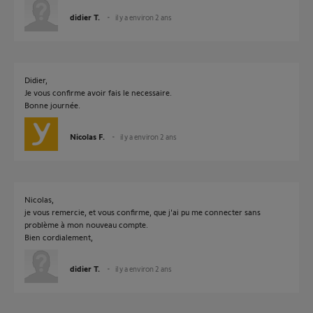
didier T.
il y a environ 2 ans
Didier,
Je vous confirme avoir fais le necessaire.
Bonne journée.
Nicolas F.
il y a environ 2 ans
Nicolas,
je vous remercie, et vous confirme, que j'ai pu me connecter sans
problème à mon nouveau compte.
Bien cordialement,
didier T.
il y a environ 2 ans