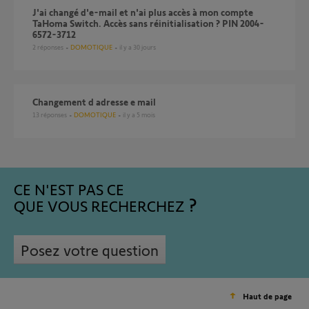
J'ai changé d'e-mail et n'ai plus accès à mon compte
TaHoma Switch. Accès sans réinitialisation ? PIN 2004-
6572-3712
2
réponses
DOMOTIQUE
il y a 30 jours
changement d adresse e mail
13
réponses
DOMOTIQUE
il y a 5 mois
CE N'EST PAS CE
QUE VOUS RECHERCHEZ
Posez votre question
Haut de page