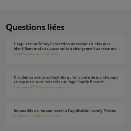
Questions liées
L'application Somfy protection ne reconnaît plus mes
identifiant mots de passe suite à changement adresse mail
1
réponse
SÉCURITÉ
il y a 3 jours
Problemes avec mes Keyfobs qu'on arrete de marche sans
raison mais sont détectés sur l'app Somfy Protect.
2
réponses
SÉCURITÉ
il y a environ un mois
impossible de me connecter a l'application somfy Protec
17
réponses
SÉCURITÉ
il y a 7 mois