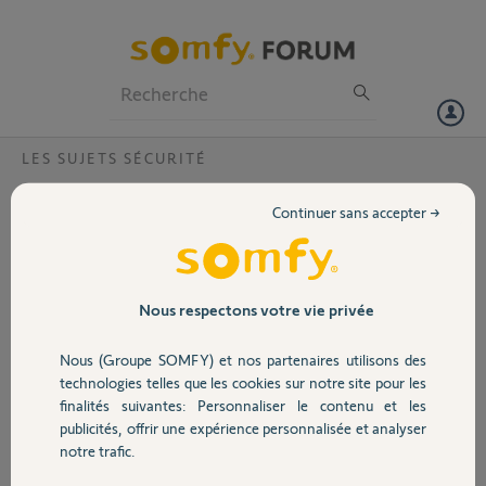
Particuliers
Professionnels
Forum
LES SUJETS SÉCURITÉ
Volet
mot de passe sur Somfy protec
Continuer sans accepter →
Bonjour,
Portail
j'ai pense avoir perdu mon mot de passe sur somfy protect, car quand
j'ai voulu faire la liaison entre tahoma et somfy protect, il demande le
Email et le mot passe, il m'indique à chaque fois identifiants
Garage
Nous respectons votre vie privée
incorrects.
le mot passe que j'ai enregistré semble incorrect.
Nous (Groupe SOMFY) et nos partenaires utilisons des
Quelle est la procédure pour changer de mot de passe sans avoir
Sécurité
technologies telles que les cookies sur notre site pour les
l'ancien mot de passe
finalités suivantes: Personnaliser le contenu et les
Cordialement
publicités, offrir une expérience personnalisée et analyser
Merci,
Domotique
notre trafic.
Jean Pierre T.