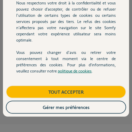
Nous respectons votre droit à la confidentialité et vous
Chauffage
il y a environ 2 ans
pouvez choisir d’accepter, de contrôler ou de refuser
Participer au fil de discussion
l'utilisation de certains types de cookies ou certains
services proposés par des tiers. Le refus des cookies
Autres produits
n’affectera pas votre navigation sur le site Somfy
cependant votre expérience utilisateur sera moins
Réponses
optimale.
Vous pouvez changer d'avis ou retirer votre
Devis avec un pro
Bonsoir Jean-Pierre
consentement à tout moment via le centre de
Votre Tahoma et Somfy Protect doivent être sur la même adresse mail,
préférences des cookies. Pour plus d’informations,
sinon ça fonctionne pas.
veuillez consulter notre
politique de cookies
.
Contact
Pour changer le mot de passe simultanément sur les deux
environnement utiliser le lien suivant.
https://accounts.somfy.com/resetting/request
Boutique
TOUT ACCEPTER
JACKY M.
il y a environ 2 ans
Gérer mes préférences