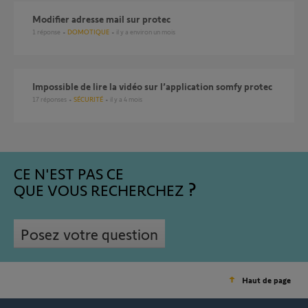
Modifier adresse mail sur protec
1
réponse
DOMOTIQUE
il y a environ un mois
Impossible de lire la vidéo sur l’application somfy protec
17
réponses
SÉCURITÉ
il y a 4 mois
CE N'EST PAS CE
QUE VOUS RECHERCHEZ
Posez votre question
Haut de page