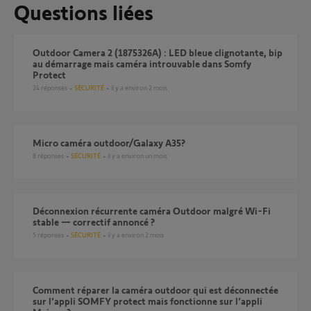
Questions liées
Outdoor Camera 2 (1875326A) : LED bleue clignotante, bip
au démarrage mais caméra introuvable dans Somfy
Protect
24
réponses
SÉCURITÉ
il y a environ 2 mois
Micro caméra outdoor/Galaxy A35?
8
réponses
SÉCURITÉ
il y a environ un mois
Déconnexion récurrente caméra Outdoor malgré Wi-Fi
stable — correctif annoncé ?
5
réponses
SÉCURITÉ
il y a environ 2 mois
Comment réparer la caméra outdoor qui est déconnectée
sur l’appli SOMFY protect mais fonctionne sur l’appli