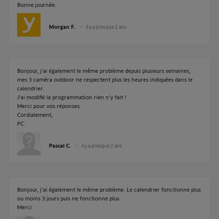
Bonne journée.
Morgan F.
il y a presque 2 ans
Bonjour, j'ai également le même problème depuis plusieurs semaines,
mes 3 caméra outdoor ne respectent plus les heures indiquées dans le
calendrier.
J'ai modifié la programmation rien n'y fait !
Merci pour vos réponses.
Cordialement,
PC.
Pascal C.
il y a presque 2 ans
Bonjour, j’ai également le même problème. Le calendrier fonctionne plus
ou moins 3 jours puis ne fonctionne plus.
Merci