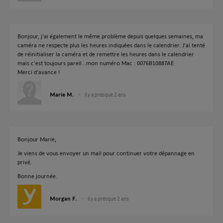
Bonjour, j'ai également le même problème depuis quelques semaines, ma
caméra ne respecte plus les heures indiquées dans le calendrier. J'ai tenté
de réinitialiser la caméra et de remettre les heures dans le calendrier
mais c'est toujours pareil...mon numéro Mac : 0076B10887AE
Merci d'avance !
Marie M.
il y a presque 2 ans
Bonjour Marie,
Je viens de vous envoyer un mail pour continuer votre dépannage en
privé.
Bonne journée.
Morgan F.
il y a presque 2 ans