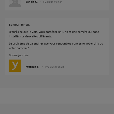
Benoit C.
il y a plus d'un an
Bonjour Benoit,
D'après ce que je vois, vous possédez un Link et une caméra qui sont
installés sur deux sites différents.
Le problème de calendrier que vous rencontrez concerne votre Link ou
votre caméra ?
Bonne journée.
Morgan F.
il y a plus d'un an