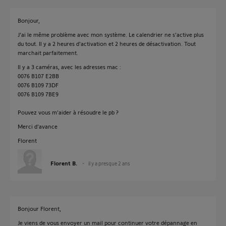
Bonjour,
J'ai le même problème avec mon système. Le calendrier ne s'active plus
du tout. Il y a 2 heures d'activation et 2 heures de désactivation. Tout
marchait parfaitement.
Il y a 3 caméras, avec les adresses mac :
0076 B107 E2BB
0076 B109 73DF
0076 B109 7BE9
Pouvez vous m'aider à résoudre le pb ?
Merci d'avance
Florent
Florent B.
il y a presque 2 ans
Bonjour Florent,
Je viens de vous envoyer un mail pour continuer votre dépannage en