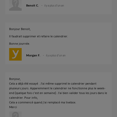
Benoit C.
il y a plus d'un an
Bonjour Benoit,
Il faudrait supprimer et refaire le calendrier.
Bonne journée.
Morgan F.
il y a plus d'un an
Bonjour,
Cela a déjà été essayé . J'ai même supprimé le calendrier pendant
plusieurs jours. Apparemment le calendrier ne fonctionne plus le week-
end (quelque fois c'est en semaine). J'ai bien valider tous les jours dans le
calendrier. Pour info,
Cela a commencé quand j'ai remplacé ma livebox.
Merci