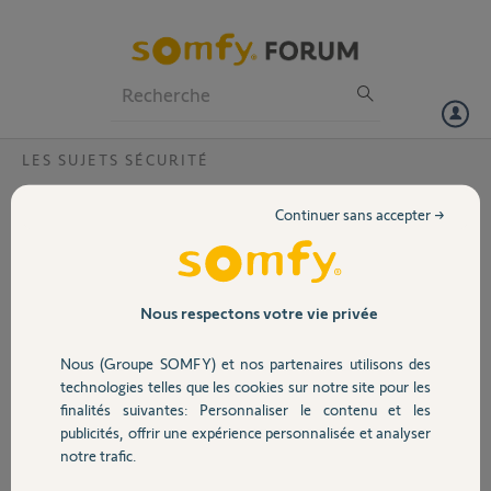
Particuliers
Professionnels
Forum
LES SUJETS SÉCURITÉ
Volet
Probleme calendrier camera outdoor
Continuer sans accepter →
somfy protect
Portail
Bonjour,
Depuis plusieurs jours impossible de faire fonctionner l'activation des
Garage
Nous respectons votre vie privée
caméras via le calendrier dans somfy protect malgré la suppression
du calendrier et le reset des caméras.
Nous (Groupe SOMFY) et nos partenaires utilisons des
Sécurité
technologies telles que les cookies sur notre site pour les
Voici les 2 adresse MAC concernées:
finalités suivantes: Personnaliser le contenu et les
00:76:B1:08:1F:24
publicités, offrir une expérience personnalisée et analyser
00:76:B1:07:F9:3A
Domotique
notre trafic.
Dans l'attente de votre retour