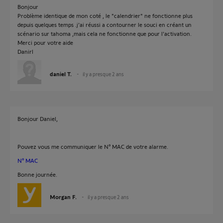
Bonjour
Problème identique de mon coté , le "calendrier" ne fonctionne plus
depuis quelques temps .j'ai réussi a contourner le souci en créant un
scénario sur tahoma ,mais cela ne fonctionne que pour l'activation.
Merci pour votre aide
Danirl
daniel T.
il y a presque 2 ans
Bonjour Daniel,
Pouvez vous me communiquer le N° MAC de votre alarme.
N° MAC
Bonne journée.
Morgan F.
il y a presque 2 ans