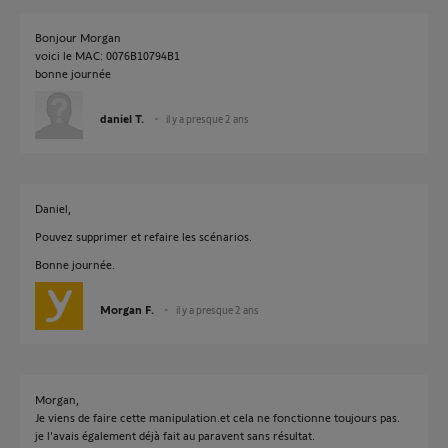
Bonjour Morgan
voici le MAC: 0076B10794B1
bonne journée
daniel T.
il y a presque 2 ans
Daniel,
Pouvez supprimer et refaire les scénarios.
Bonne journée.
Morgan F.
il y a presque 2 ans
Morgan,
Je viens de faire cette manipulation.et cela ne fonctionne toujours pas.
je l'avais également déjà fait au paravent sans résultat.