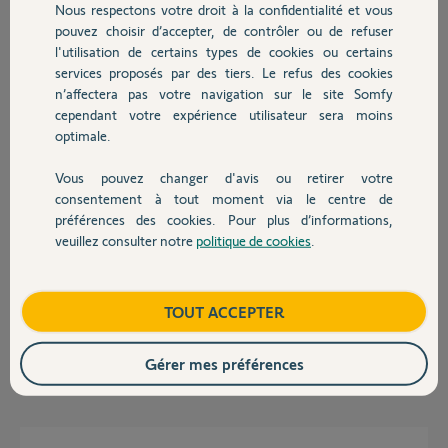
Merci,
Nous respectons votre droit à la confidentialité et vous
Chauffage
pouvez choisir d’accepter, de contrôler ou de refuser
l'utilisation de certains types de cookies ou certains
Jérôme
il y a environ 2 ans
services proposés par des tiers. Le refus des cookies
Autres produits
n’affectera pas votre navigation sur le site Somfy
Participer au fil de discussion
cependant votre expérience utilisateur sera moins
optimale.
Réponses
Vous pouvez changer d'avis ou retirer votre
Devis avec un pro
consentement à tout moment via le centre de
préférences des cookies. Pour plus d’informations,
veuillez consulter notre
politique de cookies
.
Bonjour Jérôme,
Contact
Je viens de vous envoyer un mail pour continuer votre dépannage en
privé.
Boutique
TOUT ACCEPTER
Bonne journée.
Gérer mes préférences
Morgan F.
il y a environ 2 ans