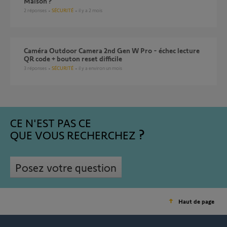
Maison ?
2
réponses
SÉCURITÉ
il y a 2 mois
Caméra Outdoor Camera 2nd Gen W Pro - échec lecture
QR code + bouton reset difficile
3
réponses
SÉCURITÉ
il y a environ un mois
CE N'EST PAS CE
QUE VOUS RECHERCHEZ
Posez votre question
Haut de page