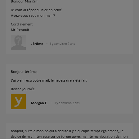
Bonjour Morgan
Je vous ai répondu hier en privé
Avez-vous reçu mon mail ?
Cordialement
Mr Renoult
Jérôme
il y a environ 2 ans
Bonjour Jérôme,
J'ai bien reçu votre mail, le nécessaire a été fait.
Bonne journée.
Morgan F.
il y a environ 2 ans
bonjour, suite a mon pb qui a debute il y a quelque temps egalement, j ai
decide de m y interresse sur ce forum apres mainte manipulation de mon