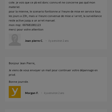
cote. je vois que ce pb est donc connu et ne concerne pas qud mon
materiel.
pour la mienne, le scenario fontionne a l heure de mise en service tous
les jours a 23h, mais a l heure convenue de mise a l arret, la surveillance
reste active jusqu a un arret manuel.
mon mqc: 0076B1081123
merci pour votre attention
Jean pierre C.
il y a environ 2 ans
Bonjour Jean Pierre,
Je viens de vous envoyer un mail pour continuer votre dépannage en
privé.
Bonne journée.
Morgan F.
il y a environ 2 ans