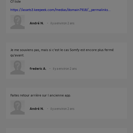
Cf liste
https://assets3.keepeek.com/medias/domain7918/_permalinks...
André N.
il y a environ 2 ans
Je me souviens pas, mais si c’est le cas Somfy est encore plus fermé
qu’avant.
frederic A.
il y a environ 2 ans
Faites retour arrière sur l ancienne app.
André N.
il y a environ 2 ans