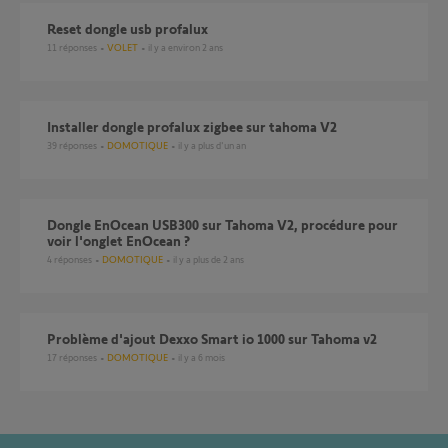
reset dongle usb profalux
11
réponses
VOLET
il y a environ 2 ans
installer dongle profalux zigbee sur tahoma V2
39
réponses
DOMOTIQUE
il y a plus d'un an
Dongle EnOcean USB300 sur Tahoma V2, procédure pour
voir l'onglet EnOcean ?
4
réponses
DOMOTIQUE
il y a plus de 2 ans
Problème d'ajout Dexxo Smart io 1000 sur Tahoma v2
17
réponses
DOMOTIQUE
il y a 6 mois