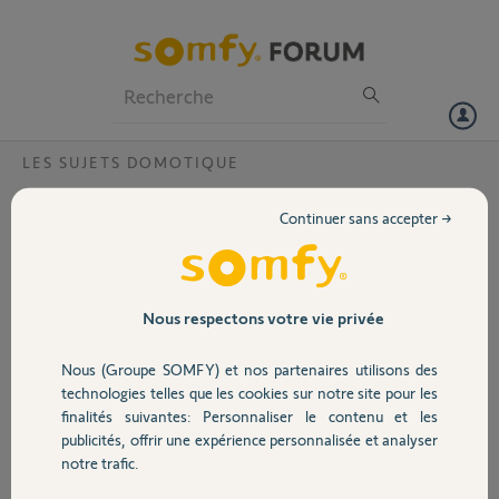
Particuliers
Professionnels
Forum
LES SUJETS DOMOTIQUE
Volet
Procedure ajout dongle USB
Continuer sans accepter →
Bonjour,
Portail
Depuis la migration de l'application somfy (ancienne tahoma classic),
comment ajoute t'on le dongle
Garage
Nous respectons votre vie privée
Merci
Nous (Groupe SOMFY) et nos partenaires utilisons des
Merci,
Sécurité
technologies telles que les cookies sur notre site pour les
finalités suivantes: Personnaliser le contenu et les
frederic A.
publicités, offrir une expérience personnalisée et analyser
il y a environ 2 ans
Domotique
notre trafic.
Participer au fil de discussion