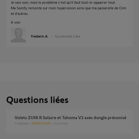
Je vais voir, mais le problème c’est qu’il faut tout re-appairer tout.
Ma Somfy remonte sur mon hypervision ainsi que ma passerelle de Clim
et d’autres.
A voir
frederic A.
il y a environ 2 ans
Questions liées
Volets ZUNI R Solaire et Tahoma V2 avec dongle préconisé
7
réponses
DOMOTIQUE
il y a 9 mois