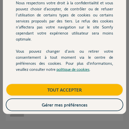
Nous respectons votre droit à la confidentialité et vous
Chauffage
pouvez choisir d’accepter, de contrôler ou de refuser
l'utilisation de certains types de cookies ou certains
Réponses
services proposés par des tiers. Le refus des cookies
Autres produits
n’affectera pas votre navigation sur le site Somfy
cependant votre expérience utilisateur sera moins
Bonjour
optimale.
Quel dongle ? Si zwave c’est plus pris en charge.
Vous pouvez changer d'avis ou retirer votre
Devis avec un pro
André N.
il y a environ 2 ans
consentement à tout moment via le centre de
préférences des cookies. Pour plus d’informations,
veuillez consulter notre
politique de cookies
.
Contact
Bonjour,
Je parle du d’ongle Enocean.
Boutique
TOUT ACCEPTER
Sur l’ancienne application il y avait l’onglet Enocean.
Merci
Gérer mes préférences
frederic A.
il y a environ 2 ans